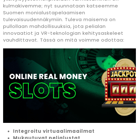
kulmakivemme; nyt suunnataan katseemme
Suomen monialustapelaamisen
tulevaisuudennäkymiin. Tuleva maisema on
pullollaan mahdollisuuksia, jota pelialan
innovaatiot ja VR-teknologian kehitysaskeleet
vauhdittavat. Tässä on mitä voimme odottaa:
Integroitu virtuaalimaailmat
Mukautuvat pelialustat