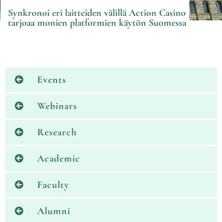
Synkronoi eri laitteiden välillä Action Casino
tarjoaa monien platformien käytön Suomessa
Events
Webinars
Research
Academic
Faculty
Alumni