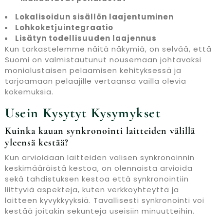
Lokalisoidun sisällön laajentuminen
Lohkoketjuintegraatio
Lisätyn todellisuuden laajennus
Kun tarkastelemme näitä näkymiä, on selvää, että
Suomi on valmistautunut nousemaan johtavaksi
monialustaisen pelaamisen kehityksessä ja
tarjoamaan pelaajille vertaansa vailla olevia
kokemuksia.
Usein Kysytyt Kysymykset
Kuinka kauan synkronointi laitteiden välillä
yleensä kestää?
Kun arvioidaan laitteiden välisen synkronoinnin
keskimääräistä kestoa, on olennaista arvioida
sekä tahdistuksen kestoa että synkronointiin
liittyviä aspekteja, kuten verkkoyhteyttä ja
laitteen kyvykkyyksiä. Tavallisesti synkronointi voi
kestää joitakin sekunteja useisiin minuutteihin.