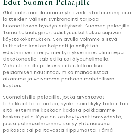
Edut Suomen Pelaajille
Globaalin maailmamme yhä verkostoituneempana
laitteiden välinen synkronointi tarjoaa
huomattavan hyödyn erityisesti Suomen pelaajille.
Tämä teknologinen edistysaskel takaa sujuvan
käyttökokemuksen. Sen avulla voimme siirtyä
laitteiden kesken helposti ja säilyttää
edistymisemme ja mieltymyksemme, olimmepa
tietokoneella, tabletilla tai älypuhelimella.
Vähentämällä pelisessioiden kitkaa lisää
pelaamisen nautintoa, mikä mahdollistaa
aikamme ja vaivamme parhaan mahdollisen
käytön.
Suomalaisille pelaajille, jotka arvostavat
tehokkuutta ja laatua, synkronointikyky tarkoittaa
sitä, ettemme koskaan kadota paikkaamme
kesken pelin. Kyse on keskeytyksettömyydestä,
jossa pelimaailmamme säilyy yhtenäisenä
paikasta tai pelitavasta riippumatta. Tämä