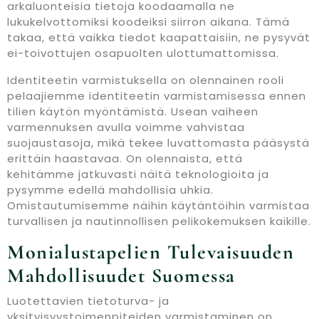
arkaluonteisia tietoja koodaamalla ne
lukukelvottomiksi koodeiksi siirron aikana. Tämä
takaa, että vaikka tiedot kaapattaisiin, ne pysyvät
ei-toivottujen osapuolten ulottumattomissa.
Identiteetin varmistuksella on olennainen rooli
pelaajiemme identiteetin varmistamisessa ennen
tilien käytön myöntämistä. Usean vaiheen
varmennuksen avulla voimme vahvistaa
suojaustasoja, mikä tekee luvattomasta pääsystä
erittäin haastavaa. On olennaista, että
kehitämme jatkuvasti näitä teknologioita ja
pysymme edellä mahdollisia uhkia.
Omistautumisemme näihin käytäntöihin varmistaa
turvallisen ja nautinnollisen pelikokemuksen kaikille.
Monialustapelien Tulevaisuuden
Mahdollisuudet Suomessa
Luotettavien tietoturva- ja
yksityisyystoimenpiteiden varmistaminen on