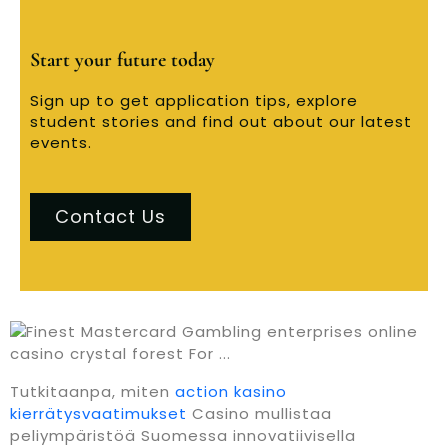
Start your future today
Sign up to get application tips, explore
student stories and find out about our latest
events.
Contact Us
Tutkitaanpa, miten
action kasino
kierrätysvaatimukset
Casino mullistaa
peliympäristöä Suomessa innovatiivisella