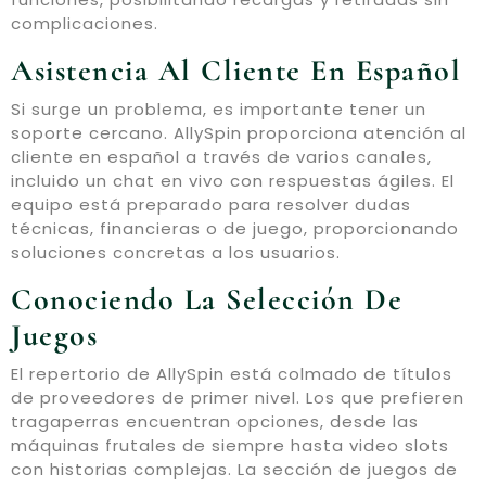
complicaciones.
Asistencia Al Cliente En Español
Si surge un problema, es importante tener un
soporte cercano. AllySpin proporciona atención al
cliente en español a través de varios canales,
incluido un chat en vivo con respuestas ágiles. El
equipo está preparado para resolver dudas
técnicas, financieras o de juego, proporcionando
soluciones concretas a los usuarios.
Conociendo La Selección De
Juegos
El repertorio de AllySpin está colmado de títulos
de proveedores de primer nivel. Los que prefieren
tragaperras encuentran opciones, desde las
máquinas frutales de siempre hasta video slots
con historias complejas. La sección de juegos de