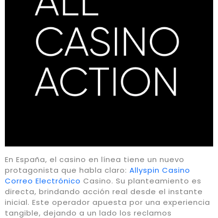
En España, el casino en línea tiene un nuevo
protagonista que habla claro:
Allyspin Casino
Correo Electrónico
Casino. Su planteamiento es
directa, brindando acción real desde el instante
inicial. Este operador apuesta por una experiencia
tangible, dejando a un lado los reclamos