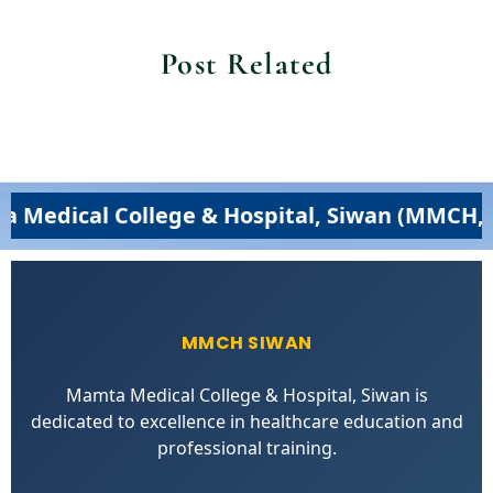
Post Related
l College & Hospital, Siwan (MMCH,Siwan) –
MMCH SIWAN
Mamta Medical College & Hospital, Siwan is
dedicated to excellence in healthcare education and
professional training.