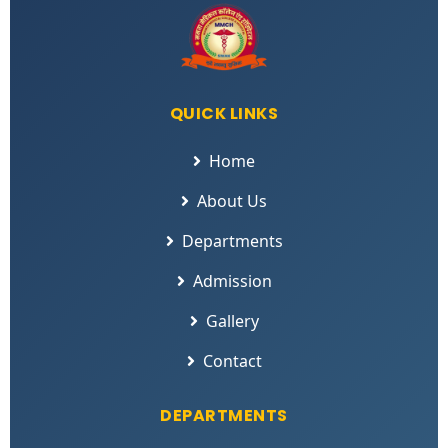
QUICK LINKS
Home
About Us
Departments
Admission
Gallery
Contact
DEPARTMENTS