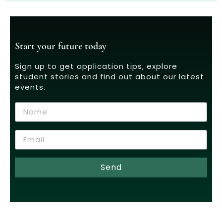
Start your future today
Sign up to get application tips, explore
student stories and find out about our latest
events.
Send