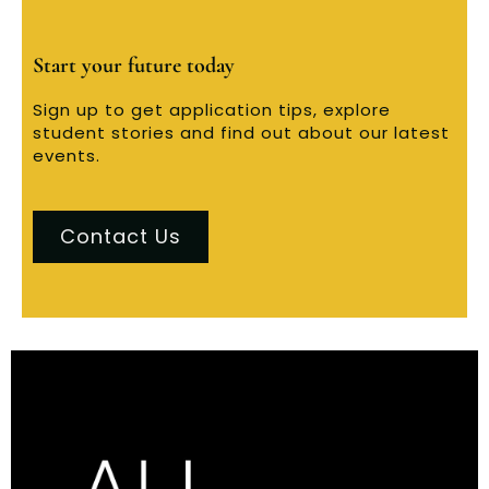
Start your future today
Sign up to get application tips, explore
student stories and find out about our latest
events.
Contact Us