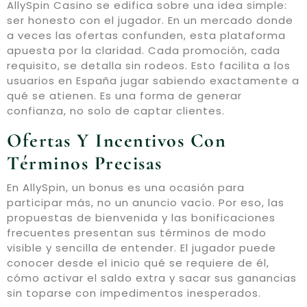
AllySpin Casino se edifica sobre una idea simple:
ser honesto con el jugador. En un mercado donde
a veces las ofertas confunden, esta plataforma
apuesta por la claridad. Cada promoción, cada
requisito, se detalla sin rodeos. Esto facilita a los
usuarios en España jugar sabiendo exactamente a
qué se atienen. Es una forma de generar
confianza, no solo de captar clientes.
Ofertas Y Incentivos Con
Términos Precisas
En AllySpin, un bonus es una ocasión para
participar más, no un anuncio vacío. Por eso, las
propuestas de bienvenida y las bonificaciones
frecuentes presentan sus términos de modo
visible y sencilla de entender. El jugador puede
conocer desde el inicio qué se requiere de él,
cómo activar el saldo extra y sacar sus ganancias
sin toparse con impedimentos inesperados.