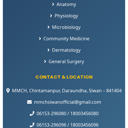
Anatomy
Physiology
Microbiology
Community Medicine
Dermatology
General Surgery
CONTACT & LOCATION
MMCH, Chintamanpur, Daraundha, Siwan – 841404
mmchsiwanofficial@gmail.com
06153-296080 / 18003456080
06153-296096 / 18003456096