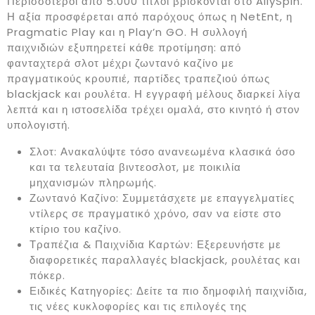
Περισσότεροι από 5.000 τίτλοι βρίσκονται στο AllySpin.
Η αξία προσφέρεται από παρόχους όπως η NetEnt, η
Pragmatic Play και η Play’n GO. Η συλλογή
παιχνιδιών εξυπηρετεί κάθε προτίμηση: από
φανταχτερά σλοτ μέχρι ζωντανό καζίνο με
πραγματικούς κρουπιέ, παρτίδες τραπεζιού όπως
blackjack και ρουλέτα. Η εγγραφή μέλους διαρκεί λίγα
λεπτά και η ιστοσελίδα τρέχει ομαλά, στο κινητό ή στον
υπολογιστή.
Σλοτ: Ανακαλύψτε τόσο ανανεωμένα κλασικά όσο
και τα τελευταία βιντεοσλοτ, με ποικιλία
μηχανισμών πληρωμής.
Ζωντανό Καζίνο: Συμμετάσχετε με επαγγελματίες
ντίλερς σε πραγματικό χρόνο, σαν να είστε στο
κτίριο του καζίνο.
Τραπέζια & Παιχνίδια Καρτών: Εξερευνήστε με
διαφορετικές παραλλαγές blackjack, ρουλέτας και
πόκερ.
Ειδικές Κατηγορίες: Δείτε τα πιο δημοφιλή παιχνίδια,
τις νέες κυκλοφορίες και τις επιλογές της