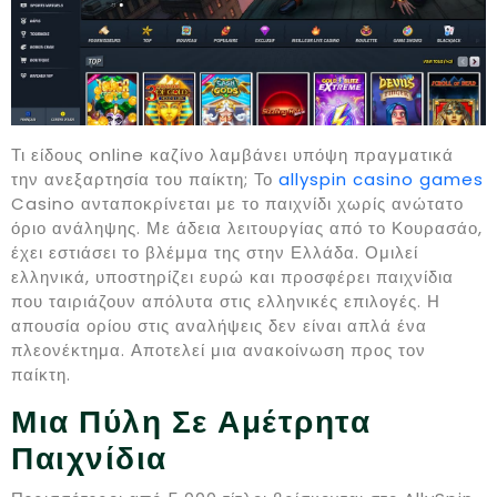
Τι είδους online καζίνο λαμβάνει υπόψη πραγματικά
την ανεξαρτησία του παίκτη; Το
allyspin casino games
Casino ανταποκρίνεται με το παιχνίδι χωρίς ανώτατο
όριο ανάληψης. Με άδεια λειτουργίας από το Κουρασάο,
έχει εστιάσει το βλέμμα της στην Ελλάδα. Ομιλεί
ελληνικά, υποστηρίζει ευρώ και προσφέρει παιχνίδια
που ταιριάζουν απόλυτα στις ελληνικές επιλογές. Η
απουσία ορίου στις αναλήψεις δεν είναι απλά ένα
πλεονέκτημα. Αποτελεί μια ανακοίνωση προς τον
παίκτη.
Μια Πύλη Σε Αμέτρητα
Παιχνίδια