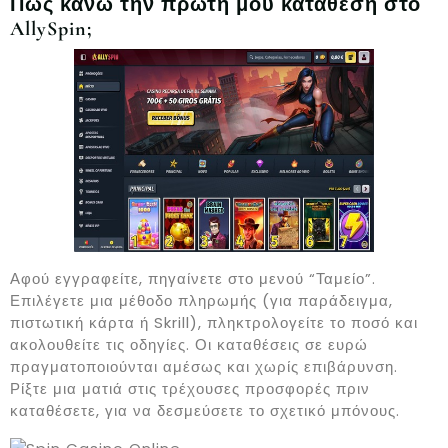
Πώς κάνω την πρώτη μου κατάθεση στο
AllySpin;
Αφού εγγραφείτε, πηγαίνετε στο μενού “Ταμείο”.
Επιλέγετε μια μέθοδο πληρωμής (για παράδειγμα,
πιστωτική κάρτα ή Skrill), πληκτρολογείτε το ποσό και
ακολουθείτε τις οδηγίες. Οι καταθέσεις σε ευρώ
πραγματοποιούνται αμέσως και χωρίς επιβάρυνση.
Ρίξτε μια ματιά στις τρέχουσες προσφορές πριν
καταθέσετε, για να δεσμεύσετε το σχετικό μπόνους.