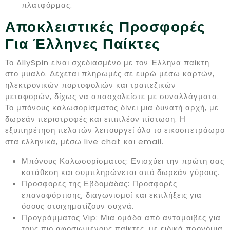
πλατφόρμας.
Αποκλειστικές Προσφορές
Για Έλληνες Παίκτες
Το AllySpin είναι σχεδιασμένο με τον Έλληνα παίκτη
στο μυαλό. Δέχεται πληρωμές σε ευρώ μέσω καρτών,
ηλεκτρονικών πορτοφολιών και τραπεζικών
μεταφορών, δίχως να απασχολείστε με συναλλάγματα.
Το μπόνους καλωσορίσματος δίνει μια δυνατή αρχή, με
δωρεάν περιστροφές και επιπλέον πίστωση. Η
εξυπηρέτηση πελατών λειτουργεί όλο το εικοσιτετράωρο
στα ελληνικά, μέσω live chat και email.
Μπόνους Καλωσορίσματος: Ενισχύει την πρώτη σας
κατάθεση και συμπληρώνεται από δωρεάν γύρους.
Προσφορές της Εβδομάδας: Προσφορές
επαναφόρτισης, διαγωνισμοί και εκπλήξεις για
όσους στοιχηματίζουν συχνά.
Προγράμματος Vip: Μια ομάδα από ανταμοιβές για
τους πιο αφοσιωμένους παίκτες, με ειδικά προνόμια.