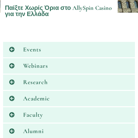
Παίξτε Χωρίς Όρια στο AllySpin Casino
για την Ελλάδα
Events
Webinars
Research
Academic
Faculty
Alumni