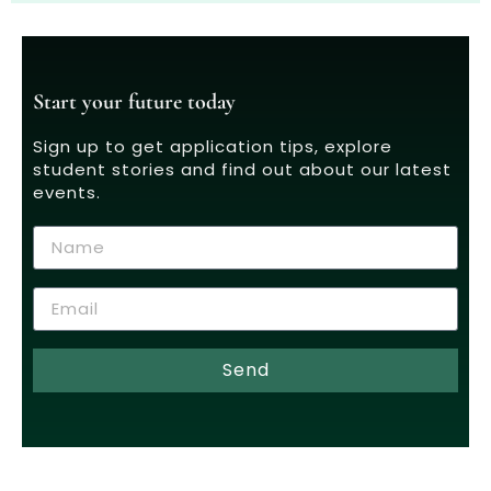
Start your future today
Sign up to get application tips, explore
student stories and find out about our latest
events.
Send