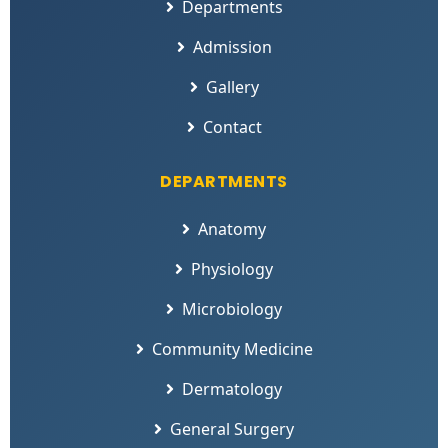
Departments
Admission
Gallery
Contact
DEPARTMENTS
Anatomy
Physiology
Microbiology
Community Medicine
Dermatology
General Surgery