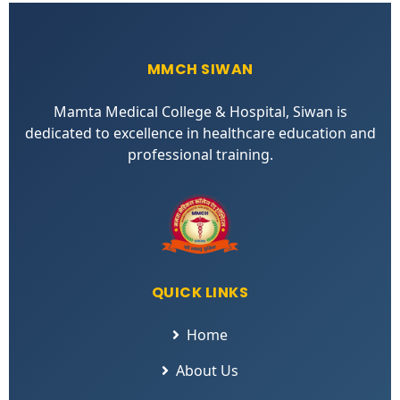
MMCH SIWAN
Mamta Medical College & Hospital, Siwan is
dedicated to excellence in healthcare education and
professional training.
QUICK LINKS
Home
About Us