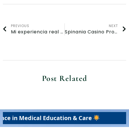
PREVIOUS
NEXT
Mi experiencia real con los promociones de cumpleaños de OscarSpin Casino en España
Spinania Casino Provides Mega Jackpots and Promotions for Players from the UK
Post Related
edical Education & Care