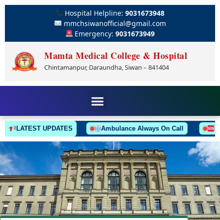
Hospital Helpline:
9031673948
mmchsiwanofficial@gmail.com
Emergency:
9031673949
Mamta Medical College & Hospital
Chintamanpur, Daraundha, Siwan – 841404
mergency Services
LATEST UPDATES
Ambulance Always On Call
Immed