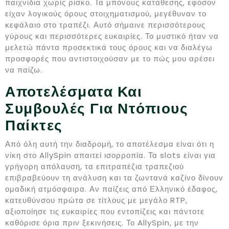
παιχνίδια χωρίς ρίσκο. Τα μπόνους κατάθεσης, εφόσον
είχαν λογικούς όρους στοιχηματισμού, μεγέθυναν το
κεφάλαιο στο τραπέζι. Αυτό σήμαινε περισσότερους
γύρους και περισσότερες ευκαιρίες. Το μυστικό ήταν να
μελετώ πάντα προσεκτικά τους όρους και να διαλέγω
προσφορές που αντιστοιχούσαν με το πώς μου αρέσει
να παίζω.
Αποτελέσματα Και
Συμβουλές Για Ντόπιους
Παίκτες
Από όλη αυτή την διαδρομή, το αποτέλεσμα είναι ότι η
νίκη στο AllySpin απαιτεί ισορροπία. Τα slots είναι για
γρήγορη απόλαυση, τα επιτραπέζια τραπεζιού
επιβραβεύουν τη ανάλυση και τα ζωντανά καζίνο δίνουν
ομαδική ατμόσφαιρα. Αν παίζεις από Ελληνικό έδαφος,
κατευθύνσου πρώτα σε τίτλους με μεγάλο RTP,
αξιοποίησε τις ευκαιρίες που εντοπίζεις και πάντοτε
καθόρισε όρια πριν ξεκινήσεις. Το AllySpin, με την