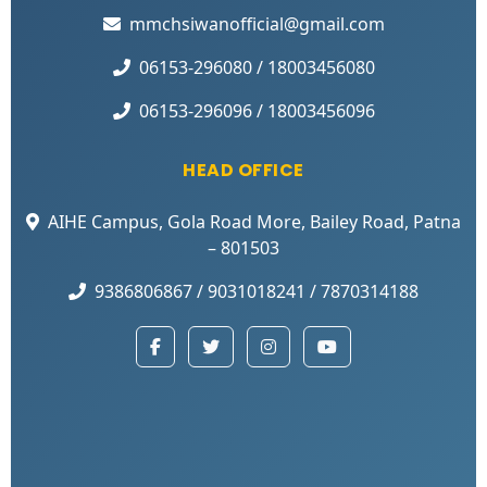
mmchsiwanofficial@gmail.com
06153-296080 / 18003456080
06153-296096 / 18003456096
HEAD OFFICE
AIHE Campus, Gola Road More, Bailey Road, Patna
– 801503
9386806867 / 9031018241 / 7870314188