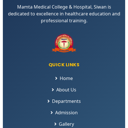
Mamta Medical College & Hospital, Siwan is
dedicated to excellence in healthcare education and
professional training.
QUICK LINKS
Home
About Us
Departments
Admission
Gallery