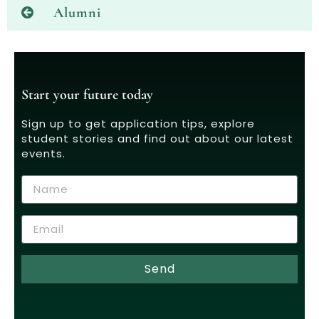
Alumni
Start your future today
Sign up to get application tips, explore
student stories and find out about our latest
events.
Send