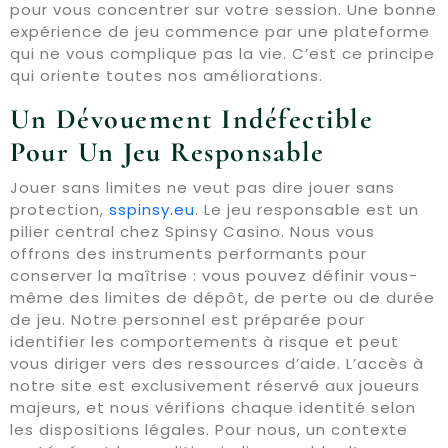
pour vous concentrer sur votre session. Une bonne
expérience de jeu commence par une plateforme
qui ne vous complique pas la vie. C’est ce principe
qui oriente toutes nos améliorations.
Un Dévouement Indéfectible
Pour Un Jeu Responsable
Jouer sans limites ne veut pas dire jouer sans
protection,
sspinsy.eu
. Le jeu responsable est un
pilier central chez Spinsy Casino. Nous vous
offrons des instruments performants pour
conserver la maîtrise : vous pouvez définir vous-
même des limites de dépôt, de perte ou de durée
de jeu. Notre personnel est préparée pour
identifier les comportements à risque et peut
vous diriger vers des ressources d’aide. L’accès à
notre site est exclusivement réservé aux joueurs
majeurs, et nous vérifions chaque identité selon
les dispositions légales. Pour nous, un contexte