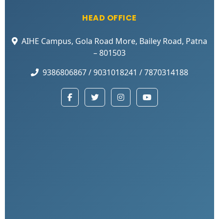
HEAD OFFICE
AIHE Campus, Gola Road More, Bailey Road, Patna
– 801503
9386806867 / 9031018241 / 7870314188