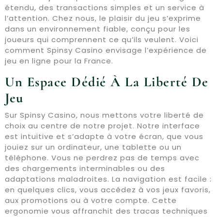
étendu, des transactions simples et un service à
l’attention. Chez nous, le plaisir du jeu s’exprime
dans un environnement fiable, conçu pour les
joueurs qui comprennent ce qu’ils veulent. Voici
comment Spinsy Casino envisage l’expérience de
jeu en ligne pour la France.
Un Espace Dédié À La Liberté De
Jeu
Sur Spinsy Casino, nous mettons votre liberté de
choix au centre de notre projet. Notre interface
est intuitive et s’adapte à votre écran, que vous
jouiez sur un ordinateur, une tablette ou un
téléphone. Vous ne perdrez pas de temps avec
des chargements interminables ou des
adaptations maladroites. La navigation est facile :
en quelques clics, vous accédez à vos jeux favoris,
aux promotions ou à votre compte. Cette
ergonomie vous affranchit des tracas techniques