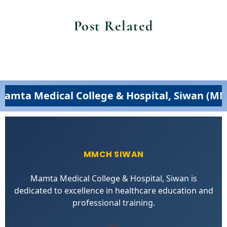
Post Related
edical College & Hospital, Siwan (MMCH,Siwa
MMCH SIWAN
Mamta Medical College & Hospital, Siwan is
dedicated to excellence in healthcare education and
professional training.