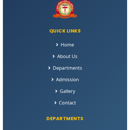
QUICK LINKS
Home
About Us
Departments
Admission
Gallery
Contact
DEPARTMENTS