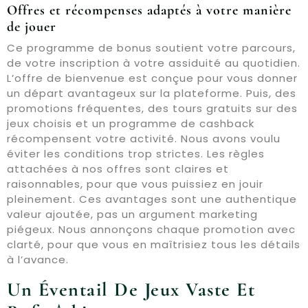
Offres et récompenses adaptés à votre manière
de jouer
Ce programme de bonus soutient votre parcours,
de votre inscription à votre assiduité au quotidien.
L’offre de bienvenue est conçue pour vous donner
un départ avantageux sur la plateforme. Puis, des
promotions fréquentes, des tours gratuits sur des
jeux choisis et un programme de cashback
récompensent votre activité. Nous avons voulu
éviter les conditions trop strictes. Les règles
attachées à nos offres sont claires et
raisonnables, pour que vous puissiez en jouir
pleinement. Ces avantages sont une authentique
valeur ajoutée, pas un argument marketing
piégeux. Nous annonçons chaque promotion avec
clarté, pour que vous en maîtrisiez tous les détails
à l’avance.
Un Éventail De Jeux Vaste Et