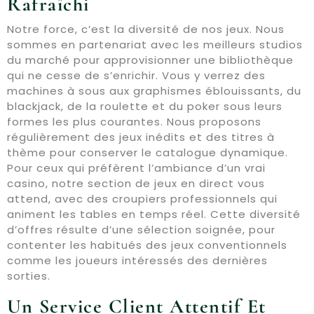
Rafraîchi
Notre force, c’est la diversité de nos jeux. Nous
sommes en partenariat avec les meilleurs studios
du marché pour approvisionner une bibliothèque
qui ne cesse de s’enrichir. Vous y verrez des
machines à sous aux graphismes éblouissants, du
blackjack, de la roulette et du poker sous leurs
formes les plus courantes. Nous proposons
régulièrement des jeux inédits et des titres à
thème pour conserver le catalogue dynamique.
Pour ceux qui préfèrent l’ambiance d’un vrai
casino, notre section de jeux en direct vous
attend, avec des croupiers professionnels qui
animent les tables en temps réel. Cette diversité
d’offres résulte d’une sélection soignée, pour
contenter les habitués des jeux conventionnels
comme les joueurs intéressés des dernières
sorties.
Un Service Client Attentif Et