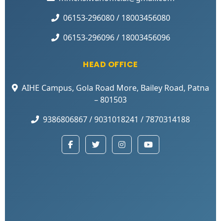
06153-296080 / 18003456080
06153-296096 / 18003456096
HEAD OFFICE
AIHE Campus, Gola Road More, Bailey Road, Patna
– 801503
9386806867 / 9031018241 / 7870314188