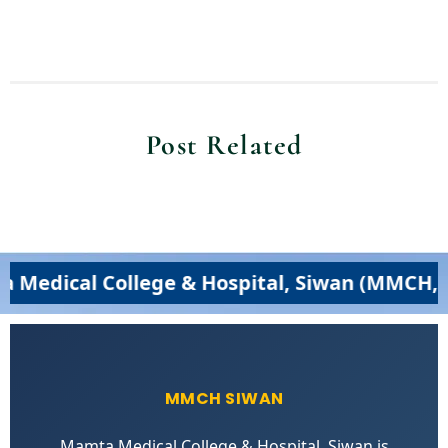
Post Related
l College & Hospital, Siwan (MMCH,Siwan) – 
MMCH SIWAN
Mamta Medical College & Hospital, Siwan is