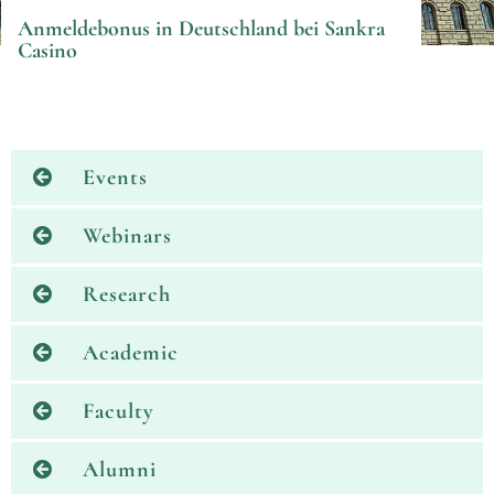
Anmeldebonus in Deutschland bei Sankra
Casino
Events
Webinars
Research
Academic
Faculty
Alumni