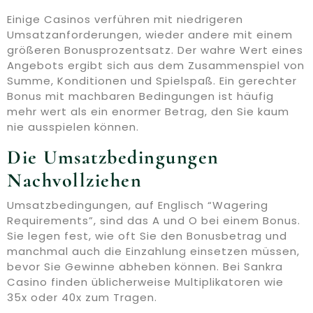
Einige Casinos verführen mit niedrigeren
Umsatzanforderungen, wieder andere mit einem
größeren Bonusprozentsatz. Der wahre Wert eines
Angebots ergibt sich aus dem Zusammenspiel von
Summe, Konditionen und Spielspaß. Ein gerechter
Bonus mit machbaren Bedingungen ist häufig
mehr wert als ein enormer Betrag, den Sie kaum
nie ausspielen können.
Die Umsatzbedingungen
Nachvollziehen
Umsatzbedingungen, auf Englisch “Wagering
Requirements”, sind das A und O bei einem Bonus.
Sie legen fest, wie oft Sie den Bonusbetrag und
manchmal auch die Einzahlung einsetzen müssen,
bevor Sie Gewinne abheben können. Bei Sankra
Casino finden üblicherweise Multiplikatoren wie
35x oder 40x zum Tragen.