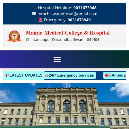
Hospital Helpline:
9031673948
mmchsiwanofficial@gmail.com
Emergency:
9031673949
Mamta Medical College & Hospital
Chintamanpur, Daraundha, Siwan – 841404
LATEST UPDATES
24/7 Emergency Services
Ambulance Al