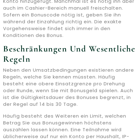
Konto hinzugefügt. Manchmal ist es nötig ihn aber
auch im Cashier-Bereich manuell freischalten.
Sofern ein Bonuscode nötig ist, geben Sie ihn
während der Einzahlung richtig ein. Die exakte
Vorgehensweise findet sich immer in den
Konditionen des Bonus.
Beschränkungen Und Wesentliche
Regeln
Neben den Umsatzbedingungen existieren andere
Regeln, welche Sie kennen müssten. Häufig
besteht eine obere Einsatzgrenze pro Drehung
oder Runde, wenn Sie mit Bonusgeld spielen. Auch
ist die Gültigkeitsdauer des Bonuses begrenzt, in
der Regel auf 14 bis 30 Tage.
Häufig besteht des Weiteren ein Limit, welchen
Betrag Sie aus Bonusgewinnen höchstens
auszahlen lassen können. Eine Teilnahme wird
üblicherweise auf nur ein Konto per Haushalt, IP-