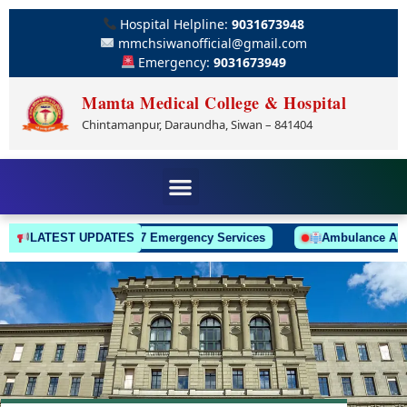
Hospital Helpline:
9031673948
mmchsiwanofficial@gmail.com
Emergency:
9031673949
Mamta Medical College & Hospital
Chintamanpur, Daraundha, Siwan – 841404
LATEST UPDATES
24/7 Emergency Services
Ambulance Always O