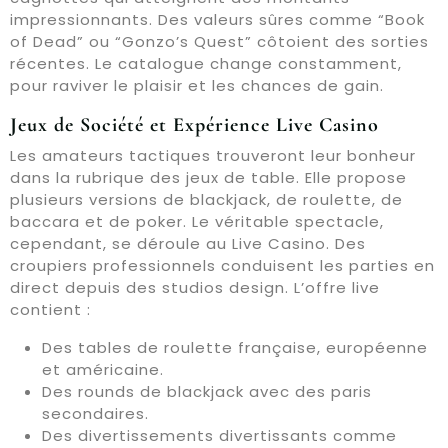
impressionnants. Des valeurs sûres comme “Book
of Dead” ou “Gonzo’s Quest” côtoient des sorties
récentes. Le catalogue change constamment,
pour raviver le plaisir et les chances de gain.
Jeux de Société et Expérience Live Casino
Les amateurs tactiques trouveront leur bonheur
dans la rubrique des jeux de table. Elle propose
plusieurs versions de blackjack, de roulette, de
baccara et de poker. Le véritable spectacle,
cependant, se déroule au Live Casino. Des
croupiers professionnels conduisent les parties en
direct depuis des studios design. L’offre live
contient :
Des tables de roulette française, européenne
et américaine.
Des rounds de blackjack avec des paris
secondaires.
Des divertissements divertissants comme