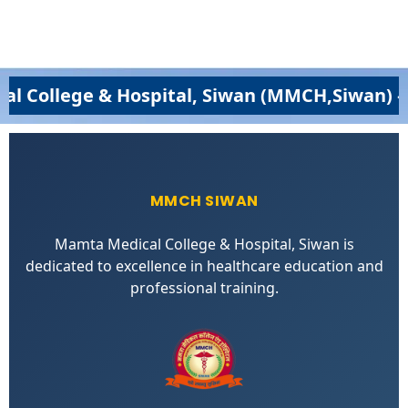
e & Hospital, Siwan (MMCH,Siwan) – Excelle
MMCH SIWAN
Mamta Medical College & Hospital, Siwan is
dedicated to excellence in healthcare education and
professional training.