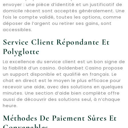
envoyer : une pièce d’identité et un justificatif de
domicile récent sont acceptés généralement. Une
fois le compte validé, toutes les options, comme
déposer de l’argent ou retirer ses gains, sont
accessibles.
Service Client Répondante Et
Polyglotte
La excellence du service client est un bon signe de
la fiabilité d’un casino. Goldenbet Casino propose
un support disponible et qualifié en français. Le
chat en direct est le moyen le plus efficace pour
recevoir une aide, avec des solutions en quelques
minutes. Une section d’aide bien complète offre
aussi de découvrir des solutions seul, à n’chaque
heure.
Méthodes De Paiement Sûres Et
Convenables