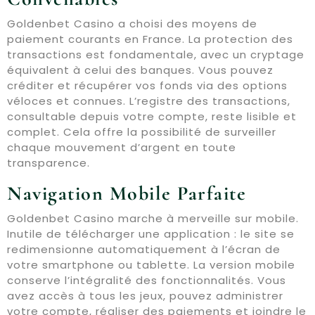
Goldenbet Casino a choisi des moyens de
paiement courants en France. La protection des
transactions est fondamentale, avec un cryptage
équivalent à celui des banques. Vous pouvez
créditer et récupérer vos fonds via des options
véloces et connues. L’registre des transactions,
consultable depuis votre compte, reste lisible et
complet. Cela offre la possibilité de surveiller
chaque mouvement d’argent en toute
transparence.
Navigation Mobile Parfaite
Goldenbet Casino marche à merveille sur mobile.
Inutile de télécharger une application : le site se
redimensionne automatiquement à l’écran de
votre smartphone ou tablette. La version mobile
conserve l’intégralité des fonctionnalités. Vous
avez accès à tous les jeux, pouvez administrer
votre compte, réaliser des paiements et joindre le