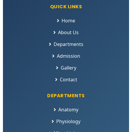
QUICK LINKS
Home
About Us
Departments
Admission
Gallery
Contact
DEPARTMENTS
Anatomy
Physiology