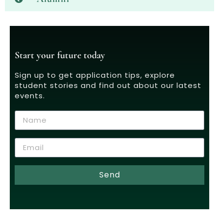
Start your future today
Sign up to get application tips, explore
student stories and find out about our latest
events.
Send