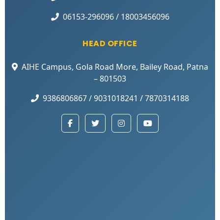
06153-296096 / 18003456096
HEAD OFFICE
AIHE Campus, Gola Road More, Bailey Road, Patna
– 801503
9386806867 / 9031018241 / 7870314188