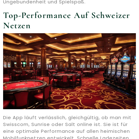
Ungebundenheit und Spielspaß.
Top-Performance Auf Schweizer
Netzen
Die App läuft verlässlich, gleichgültig, ob man mit
Swisscom, Sunrise oder Salt online ist. Sie ist für
eine optimale Performance auf allen heimischen
Mobilfunknetzen entwickelt. Schnelle Ladezeiten,