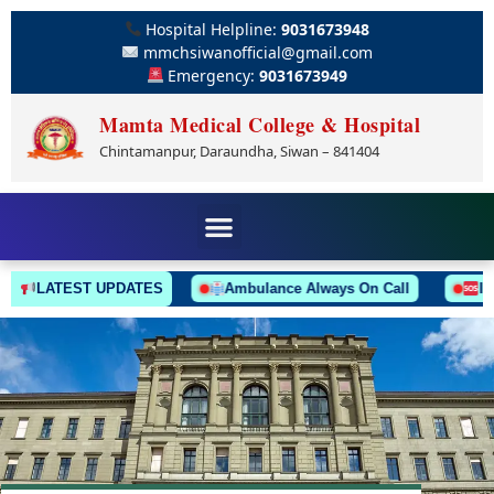
Hospital Helpline:
9031673948
mmchsiwanofficial@gmail.com
Emergency:
9031673949
Mamta Medical College & Hospital
Chintamanpur, Daraundha, Siwan – 841404
rgency Services
LATEST UPDATES
Ambulance Always On Call
Immedia