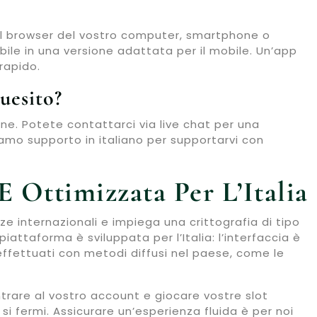
 dal browser del vostro computer, smartphone o
ibile in una versione adattata per il mobile. Un’app
rapido.
uesito?
ione. Potete contattarci via live chat per una
iamo supporto in italiano per supportarvi con
E Ottimizzata Per L’Italia
ze internazionali e impiega una crittografia di tipo
piattaforma è sviluppata per l’Italia: l’interfaccia è
 effettuati con metodi diffusi nel paese, come le
ntrare al vostro account e giocare vostre slot
 si fermi. Assicurare un’esperienza fluida è per noi