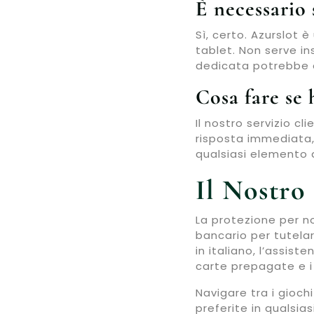
È necessario 
Sì, certo. Azurslot
tablet. Non serve in
dedicata potrebbe e
Cosa fare se
Il nostro servizio cl
risposta immediata,
qualsiasi elemento d
Il Nostro
La protezione per no
bancario per tutelare
in italiano, l’assis
carte prepagate e i 
Navigare tra i gioch
preferite in qualsia