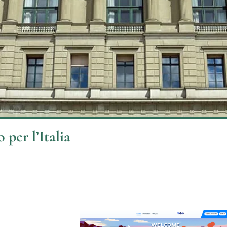
 per l’Italia