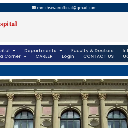
mmchsiwanofficial@gmail.com
spital
ital
Departments
Faculty & Doctors
In
a Corner
CAREER
Login
CONTACT US
U