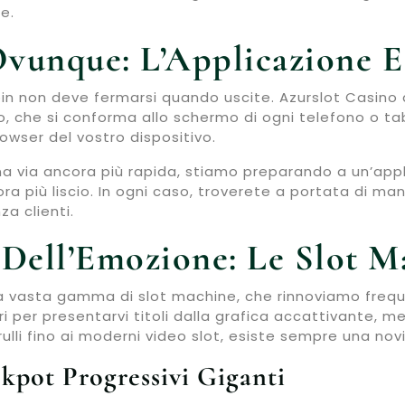
e.
vunque: L’Applicazione E I
spin non deve fermarsi quando uscite. Azurslot Casin
, che si conforma allo schermo di ogni telefono o tab
owser del vostro dispositivo.
una via ancora più rapida, stiamo preparando a un’ap
 più liscio. In ogni caso, troverete a portata di mano
za clienti.
 Dell’Emozione: Le Slot M
na vasta gamma di slot machine, che rinnoviamo frequ
ori per presentarvi titoli dalla grafica accattivante,
 rulli fino ai moderni video slot, esiste sempre una nov
ckpot Progressivi Giganti