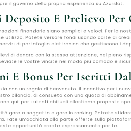
e il governo della propria esperienza su Azurslot.
 Deposito E Prelievo Per G
sazioni finanziarie siano semplici e veloci. Per la nos
ne utilizzo. Potete versare fondi usando carte di cred
servizi di portafoglio elettronico che gestiscono i depo
ievi di denaro con la stessa attenzione, nel pieno rispe
riceviate le vostre vincite nel modo più comodo e sicu
i E Bonus Per Iscritti Dall
izia con un regalo di benvenuto. Il incentivo per i nuovi 
stro bilancio, di consueto con una quota di abbinamen
no qui: per i utenti abituali allestiamo proposte spe
tà gare a soggetto e gare in ranking. Potrete sfidare
tra. Fate un’occhiata alla parte offerte sulla piattafo
queste opportunità create espressamente per te.