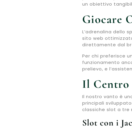
un obiettivo tangibil
Giocare O
L’adrenalina dello 
sito web ottimizzato
direttamente dal br
Per chi preferisce 
funzionamento ancora
prelievo, e l’assisten
Il Centro
Il nostro vanto è u
principali sviluppat
classiche slot a tre
Slot con i Ja