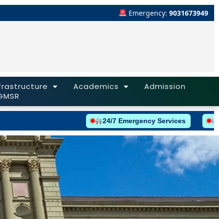
Emergency:
9031673949
frastructure
Academics
Admission
GMSR
24/7 Emergency Services
Ambulanc