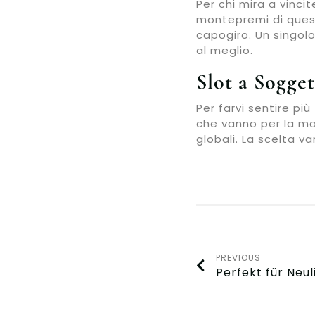
Per chi mira a vinci
montepremi di quest
capogiro. Un singolo
al meglio.
Slot a Sogget
Per farvi sentire più
che vanno per la mag
globali. La scelta v
PREVIOUS