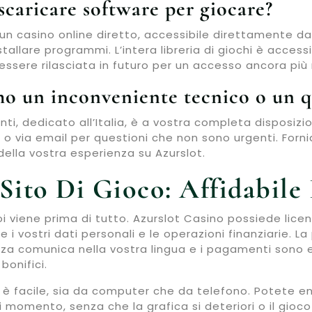
scaricare software per giocare?
 è un casino online diretto, accessibile direttamente
stallare programmi. L’intera libreria di giochi è access
ssere rilasciata in futuro per un accesso ancora più 
 ho un inconveniente tecnico o un q
ienti, dedicato all’Italia, è a vostra completa disposiz
 o via email per questioni che non sono urgenti. Forn
ella vostra esperienza su Azurslot.
 Sito Di Gioco: Affidabile 
i viene prima di tutto. Azurslot Casino possiede licen
 i vostri dati personali e le operazioni finanziarie. La 
tenza comunica nella vostra lingua e i pagamenti sono
bonifici.
i è facile, sia da computer che da telefono. Potete e
si momento, senza che la grafica si deteriori o il gioco