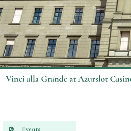
Vinci alla Grande at Azurslot Casino
Events