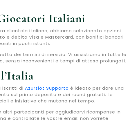
iocatori Italiani
tra clientela italiana, abbiamo selezionato opzioni
ito e debito Visa e Mastercard, con bonifici bancari
siti in pochi istanti.
tto dei termini di servizio. Vi assistiamo in tutte le
ro, senza inconvenienti e tempi di attesa prolungati.
’Italia
iscritti di
Azurslot Supporto
è ideato per dare una
to sul primo deposito e dei round gratuiti. Le
ciali e iniziative che mutano nel tempo.
 altri partecipanti per aggiudicarvi ricompense in
rma e controllate le vostre email: non vorrete