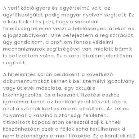
A verifikáció gyors és egyértelmű volt, az
ügyfélszolgálat pedig magyar nyelven segített. Ez
a körültekintés jelzi, hogy a weboldal
felelősségteljesen veszi a felelősséges játékot és
a jogszabályokat. Mire befejeztem a regisztrációt,
úgy gondoltam, a profilom fontos védelmi
mechanizmusok segítségével van, mielőtt bármit
is befizettem volna. Ez a korai bizalom jelentősen
segített.
A hitelesítés során példaként a következő
dokumentumokat kérhetik be: személyi igazolvány
vagy útlevél másolata, egy aktuális
lakcímigazolás, és a használt fizetési eszköz
igazolása. Lehet ez bankkártyáról készült kép is,
ahol a számok köztes részét elfedtem. Az teljes
folyamat a kaszinó biztonsági felületén,
titkosított kapcsolaton keresztül zajlik. Ennek
köszönhetően ezek a fájlok soha kerülhetnek ki
nem biztonságos e-mail fiókokba. Ez a körültekintő