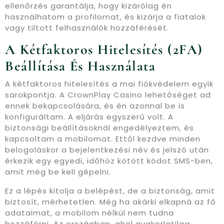
ellenőrzés garantálja, hogy kizárólag én
használhatom a profilomat, és kizárja a fiatalok
vagy tiltott felhasználók hozzáférését.
A Kétfaktoros Hitelesítés (2FA)
Beállítása És Használata
A kétfaktoros hitelesítés a mai fiókvédelem egyik
sarokpontja. A CrownPlay Casino lehetőséget ad
ennek bekapcsolására, és én azonnal be is
konfiguráltam. A eljárás egyszerű volt. A
biztonsági beállításoknál engedélyeztem, és
kapcsoltam a mobilomat. Ettől kezdve minden
belogoláskor a bejelentkezési név és jelszó után
érkezik egy egyedi, időhöz kötött kódot SMS-ben,
amit még be kell gépelni.
Ez a lépés kitolja a belépést, de a biztonság, amit
biztosít, mérhetetlen. Még ha akárki elkapná az fő
adataimat, a mobilom nélkül nem tudna
hozzáférni. Az országban, ahol gyakorlatilag