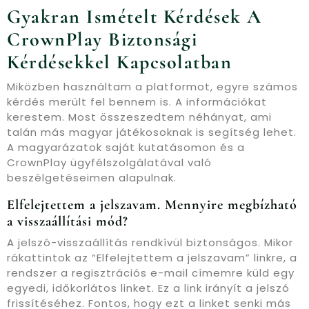
Gyakran Ismételt Kérdések A
CrownPlay Biztonsági
Kérdésekkel Kapcsolatban
Miközben használtam a platformot, egyre számos
kérdés merült fel bennem is. A információkat
kerestem. Most összeszedtem néhányat, ami
talán más magyar játékosoknak is segítség lehet.
A magyarázatok saját kutatásomon és a
CrownPlay ügyfélszolgálatával való
beszélgetéseimen alapulnak.
Elfelejtettem a jelszavam. Mennyire megbízható
a visszaállítási mód?
A jelszó-visszaállítás rendkívül biztonságos. Mikor
rákattintok az “Elfelejtettem a jelszavam” linkre, a
rendszer a regisztrációs e-mail címemre küld egy
egyedi, időkorlátos linket. Ez a link irányít a jelszó
frissítéséhez. Fontos, hogy ezt a linket senki más