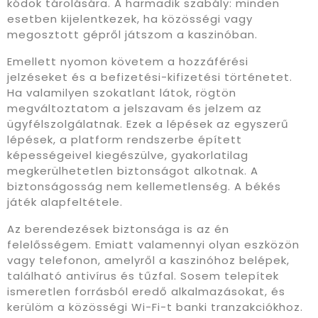
kódok tárolására. A harmadik szabály: minden
esetben kijelentkezek, ha közösségi vagy
megosztott gépről játszom a kaszinóban.
Emellett nyomon követem a hozzáférési
jelzéseket és a befizetési-kifizetési történetet.
Ha valamilyen szokatlant látok, rögtön
megváltoztatom a jelszavam és jelzem az
ügyfélszolgálatnak. Ezek a lépések az egyszerű
lépések, a platform rendszerbe épített
képességeivel kiegészülve, gyakorlatilag
megkerülhetetlen biztonságot alkotnak. A
biztonságosság nem kellemetlenség. A békés
játék alapfeltétele.
Az berendezések biztonsága is az én
felelősségem. Emiatt valamennyi olyan eszközön
vagy telefonon, amelyről a kaszinóhoz belépek,
található antivírus és tűzfal. Sosem telepítek
ismeretlen forrásból eredő alkalmazásokat, és
kerülöm a közösségi Wi-Fi-t banki tranzakciókhoz.