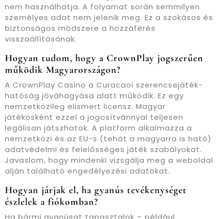
nem használhatja. A folyamat során semmilyen
személyes adat nem jelenik meg. Ez a szokásos és
biztonságos módszere a hozzáférés
visszaállításának.
Hogyan tudom, hogy a CrownPlay jogszerűen
működik Magyarországon?
A CrownPlay Casino a Curacaoi szerencsejáték-
hatóság jóváhagyása alatt működik. Ez egy
nemzetközileg elismert licensz. Magyar
játékosként ezzel a jogosítvánnyal teljesen
legálisan játszhatok. A platform alkalmazza a
nemzetközi és az EU-s (tehát a magyarra is ható)
adatvédelmi és felelősséges játék szabályokat.
Javaslom, hogy mindenki vizsgálja meg a weboldal
alján található engedélyezési adatokat.
Hogyan járjak el, ha gyanús tevékenységet
észlelek a fiókomban?
Ha bármi gyanúsat tapasztalok – például