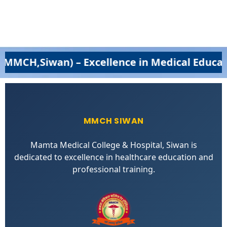
n) – Excellence in Medical Education & Car
MMCH SIWAN
Mamta Medical College & Hospital, Siwan is
dedicated to excellence in healthcare education and
professional training.