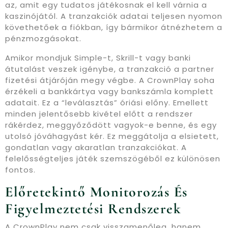
az, amit egy tudatos játékosnak el kell várnia a
kaszinójától. A tranzakciók adatai teljesen nyomon
követhetőek a fiókban, így bármikor átnézhetem a
pénzmozgásokat.
Amikor mondjuk Simple-t, Skrill-t vagy banki
átutalást veszek igénybe, a tranzakció a partner
fizetési átjáróján megy végbe. A CrownPlay soha
érzékeli a bankkártya vagy bankszámla komplett
adatait. Ez a “leválasztás” óriási előny. Emellett
minden jelentősebb kivétel előtt a rendszer
rákérdez, meggyőződött vagyok-e benne, és egy
utolsó jóváhagyást kér. Ez meggátolja a elsietett,
gondatlan vagy akaratlan tranzakciókat. A
felelősségteljes játék szemszögéből ez különösen
fontos.
Előretekintő Monitorozás És
Figyelmeztetési Rendszerek
A CrownPlay nem csak visszamenőleg, hanem