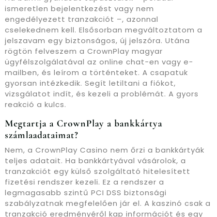
ismeretlen bejelentkezést vagy nem
engedélyezett tranzakciót –, azonnal
cselekednem kell. Elsősorban megváltoztatom a
jelszavam egy biztonságos, új jelszóra. Utána
rögtön felveszem a CrownPlay magyar
ügyfélszolgálatával az online chat-en vagy e-
mailben, és leírom a történteket. A csapatuk
gyorsan intézkedik. Segít letiltani a fiókot,
vizsgálatot indít, és kezeli a problémát. A gyors
reakció a kulcs.
Megtartja a CrownPlay a bankkártya
számlaadataimat?
Nem, a CrownPlay Casino nem őrzi a bankkártyák
teljes adatait. Ha bankkártyával vásárolok, a
tranzakciót egy külső szolgáltató hitelesített
fizetési rendszer kezeli. Ez a rendszer a
legmagasabb szintű PCI DSS biztonsági
szabályzatnak megfelelően jár el. A kaszinó csak a
tranzakció eredményéről kap információt és egy