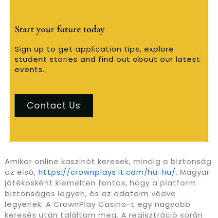
Start your future today
Sign up to get application tips, explore
student stories and find out about our latest
events.
Contact Us
Amikor online kaszinót keresek, mindig a biztonság
az első,
https://crownplays.it.com/hu-hu/
. Magyar
játékosként kiemelten fontos, hogy a platform
biztonságos legyen, és az adataim védve
legyenek. A CrownPlay Casino-t egy nagyobb
keresés után találtam meg. A regisztráció során