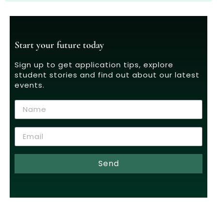
Start your future today
Sign up to get application tips, explore
student stories and find out about our latest
events.
Send