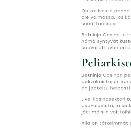
On keskeistä panna 
ole voimassa, jos k
suorittaessasi.
Betninja Casino ei t
nämä syntyvät kust
saavutettavan eri p
Peliarkist
Betninja Casinon pel
pelivalmistajien kan
on jaoteltu helposti
Live-kasinosektori t
osa-alueista, ja se 
jättimäisiin voittoih
Alla on tärkeimmät p