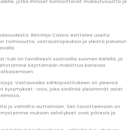
ikille, jotka ihmiset kunnioittavat mukautuvuutta ja
isuudesta. Betninja Casino esittelee useita
en toimivuutta, vastausnopeuksia ja yleistä palvelun
avalla.
t-tuki on tavallisesti saatavilla suomen kielellä, ja
a. Kehotamme käyttämään mainittua kanavaa
ratkaisemisen.
irjoja. Vastausaika sähköpostitukeen on yleensä
tyt kysymykset -osio, joka sisältää yleisimmät asiat.
gelmissa.
ta ja valmiilta auttamaan. Sen tavoitteenaan on
äkemystemme mukaan selvitykset ovat päteviä ja