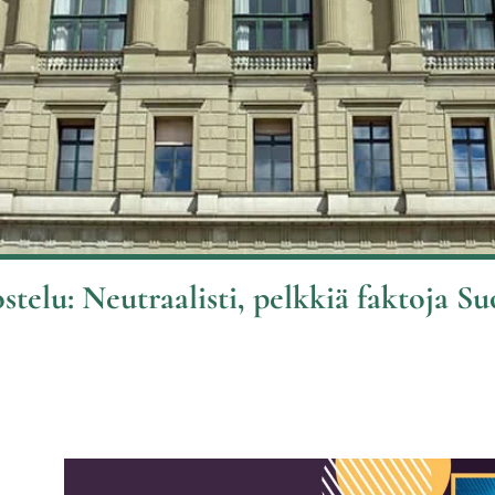
telu: Neutraalisti, pelkkiä faktoja S