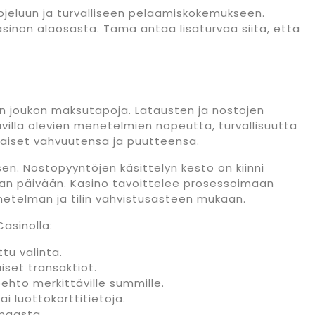
jeluun ja turvalliseen pelaamiskokemukseen.
asinon alaosasta. Tämä antaa lisäturvaa siitä, että
nin joukon maksutapoja. Latausten ja nostojen
illa olevien menetelmien nopeutta, turvallisuutta
maiset vahvuutensa ja puutteensa.
sen. Nostopyyntöjen käsittelyn kesto on kiinni
an päivään. Kasino tavoittelee prosessoimaan
netelmän ja tilin vahvistusasteen mukaan.
asinolla:
tu valinta.
iset transaktiot.
ehto merkittäville summille.
ai luottokorttitietoja.
 maasta.