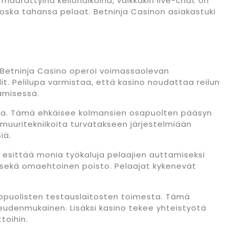
äärättyinä kellonaikoina, vaikkakin live-chat on
koska tahansa pelaat. Betninja Casinon asiakastuki
 Betninja Casino operoi voimassaolevan
it. Pelilupa varmistaa, että kasino noudattaa reilun
tämisessä.
sella. Tämä ehkäisee kolmansien osapuolten pääsyn
omuuritekniikoita turvatakseen järjestelmiään
iä.
a esittää monia työkaluja pelaajien auttamiseksi
t sekä omaehtoinen poisto. Pelaajat kykenevät
kopuolisten testauslaitosten toimesta. Tämä
keudenmukainen. Lisäksi kasino tekee yhteistyötä
toihin.