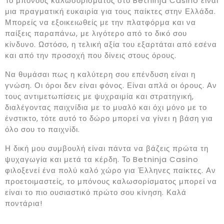
Το μπόνους καλωσορίσματος στο Betninja Casino είναι
μια πραγματική ευκαιρία για τους παίκτες στην Ελλάδα.
Μπορείς να εξοικειωθείς με την πλατφόρμα και να
παίξεις παραπάνω, με λιγότερο από το δικό σου
κίνδυνο. Ωστόσο, η τελική αξία του εξαρτάται από εσένα
και από την προσοχή που δίνεις στους όρους.
Να θυμάσαι πως η καλύτερη σου επένδυση είναι η
γνώση. Οι όροι δεν είναι φόνος. Είναι απλά οι όρους. Αν
τους αντιμετωπίσεις με ψυχραιμία και στρατηγική,
διαλέγοντας παιχνίδια με το μυαλό και όχι μόνο με το
ένστικτο, τότε αυτό το δώρο μπορεί να γίνει η βάση για
όλο σου το παιχνίδι.
Η δική μου συμβουλή είναι πάντα να βάζεις πρώτα τη
ψυχαγωγία και μετά τα κέρδη. Το Betninja Casino
φιλοξενεί ένα πολύ καλό χώρο για Έλληνες παίκτες. Αν
προετοιμαστείς, το μπόνους καλωσορίσματος μπορεί να
είναι το πιο ουσιαστικό πρώτο σου κίνηση. Καλά
ποντάρια!