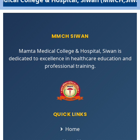
MMCH SIWAN
Mamta Medical College & Hospital, Siwan is
dedicated to excellence in healthcare education and
professional training.
QUICK LINKS
Home