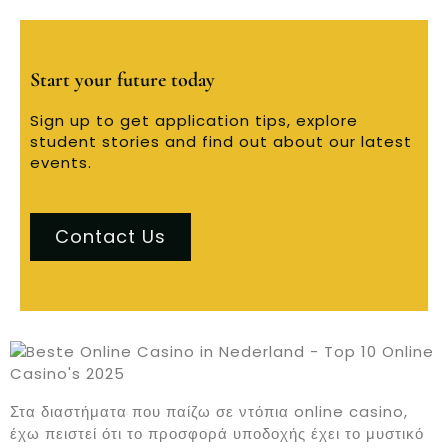
Start your future today
Sign up to get application tips, explore
student stories and find out about our latest
events.
Contact Us
Στα διαστήματα που παίζω σε ντόπια online casino,
έχω πειστεί ότι το προσφορά υποδοχής έχει το μυστικό