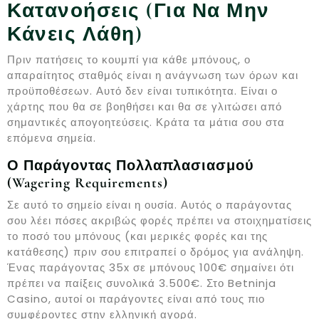
Κατανοήσεις (Για Να Μην
Κάνεις Λάθη)
Πριν πατήσεις το κουμπί για κάθε μπόνους, ο
απαραίτητος σταθμός είναι η ανάγνωση των όρων και
προϋποθέσεων. Αυτό δεν είναι τυπικότητα. Είναι ο
χάρτης που θα σε βοηθήσει και θα σε γλιτώσει από
σημαντικές απογοητεύσεις. Κράτα τα μάτια σου στα
επόμενα σημεία.
Ο Παράγοντας Πολλαπλασιασμού
(Wagering Requirements)
Σε αυτό το σημείο είναι η ουσία. Αυτός ο παράγοντας
σου λέει πόσες ακριβώς φορές πρέπει να στοιχηματίσεις
το ποσό του μπόνους (και μερικές φορές και της
κατάθεσης) πριν σου επιτραπεί ο δρόμος για ανάληψη.
Ένας παράγοντας 35x σε μπόνους 100€ σημαίνει ότι
πρέπει να παίξεις συνολικά 3.500€. Στο Betninja
Casino, αυτοί οι παράγοντες είναι από τους πιο
συμφέροντες στην ελληνική αγορά.