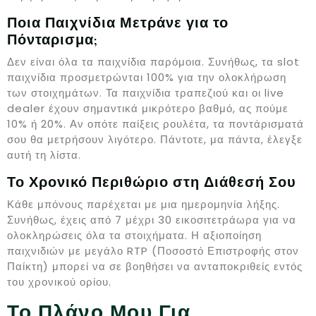
Ποια Παιχνίδια Μετράνε για το
Πόνταρισμα;
Δεν είναι όλα τα παιχνίδια παρόμοια. Συνήθως, τα slot
παιχνίδια προσμετρώνται 100% για την ολοκλήρωση
των στοιχημάτων. Τα παιχνίδια τραπεζιού και οι live
dealer έχουν σημαντικά μικρότερο βαθμό, ας πούμε
10% ή 20%. Αν οπότε παίξεις ρουλέτα, τα ποντάρισματά
σου θα μετρήσουν λιγότερο. Πάντοτε, μα πάντα, έλεγξε
αυτή τη λίστα.
Το Χρονικό Περιθώριο στη Διάθεσή Σου
Κάθε μπόνους παρέχεται με μια ημερομηνία λήξης.
Συνήθως, έχεις από 7 μέχρι 30 εικοσιτετράωρα για να
ολοκληρώσεις όλα τα στοιχήματα. Η αξιοποίηση
παιχνιδιών με μεγάλο RTP (Ποσοστό Επιστροφής στον
Παίκτη) μπορεί να σε βοηθήσει να ανταποκριθείς εντός
του χρονικού ορίου.
Το Πλάνο Μου Για