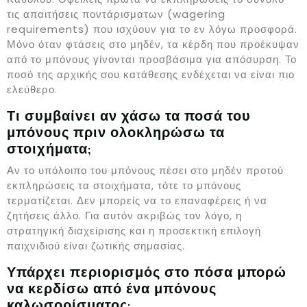
τις απαιτήσεις ποντάρισματων (wagering
requirements) που ισχύουν για το εν λόγω προσφορά.
Μόνο όταν φτάσεις στο μηδέν, τα κέρδη που προέκυψαν
από το μπόνους γίνονται προσβάσιμα για απόσυρση. Το
ποσό της αρχικής σου κατάθεσης ενδέχεται να είναι πιο
ελεύθερο.
Τι συμβαίνει αν χάσω τα ποσά του
μπόνους πριν ολοκληρώσω τα
στοιχήματα;
Αν το υπόλοιπο του μπόνους πέσει στο μηδέν προτού
εκπληρώσεις τα στοιχήματα, τότε το μπόνους
τερματίζεται. Δεν μπορείς να το επαναφέρεις ή να
ζητήσεις άλλο. Για αυτόν ακριβώς τον λόγο, η
στρατηγική διαχείρισης και η προσεκτική επιλογή
παιχνιδιού είναι ζωτικής σημασίας.
Υπάρχει περιορισμός στο πόσα μπορώ
να κερδίσω από ένα μπόνους
καλωσορίσματος;