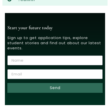
Start your future today
Sign up to get application tips, explore
student stories and find out about our latest
events.
Send