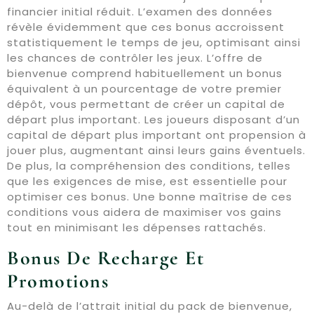
financier initial réduit. L’examen des données
révèle évidemment que ces bonus accroissent
statistiquement le temps de jeu, optimisant ainsi
les chances de contrôler les jeux. L’offre de
bienvenue comprend habituellement un bonus
équivalent à un pourcentage de votre premier
dépôt, vous permettant de créer un capital de
départ plus important. Les joueurs disposant d’un
capital de départ plus important ont propension à
jouer plus, augmentant ainsi leurs gains éventuels.
De plus, la compréhension des conditions, telles
que les exigences de mise, est essentielle pour
optimiser ces bonus. Une bonne maîtrise de ces
conditions vous aidera de maximiser vos gains
tout en minimisant les dépenses rattachés.
Bonus De Recharge Et
Promotions
Au-delà de l’attrait initial du pack de bienvenue,