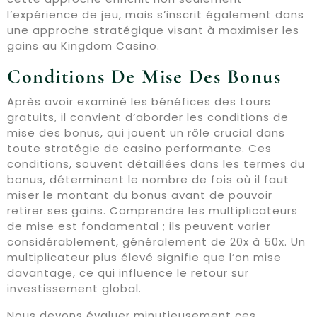
l’expérience de jeu, mais s’inscrit également dans
une approche stratégique visant à maximiser les
gains au Kingdom Casino.
Conditions De Mise Des Bonus
Après avoir examiné les bénéfices des tours
gratuits, il convient d’aborder les conditions de
mise des bonus, qui jouent un rôle crucial dans
toute stratégie de casino performante. Ces
conditions, souvent détaillées dans les termes du
bonus, déterminent le nombre de fois où il faut
miser le montant du bonus avant de pouvoir
retirer ses gains. Comprendre les multiplicateurs
de mise est fondamental ; ils peuvent varier
considérablement, généralement de 20x à 50x. Un
multiplicateur plus élevé signifie que l’on mise
davantage, ce qui influence le retour sur
investissement global.
Nous devons évaluer minutieusement ces