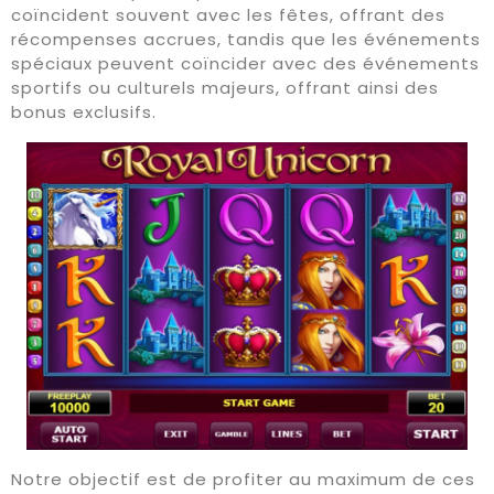
coïncident souvent avec les fêtes, offrant des
récompenses accrues, tandis que les événements
spéciaux peuvent coïncider avec des événements
sportifs ou culturels majeurs, offrant ainsi des
bonus exclusifs.
Notre objectif est de profiter au maximum de ces