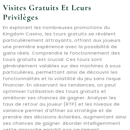
Visites Gratuits Et Leurs
Privilèges
En explorant les nombreuses promotions du
Kingdom Casino, les tours gratuits se révèlent
particulièrement attrayants, offrant aux joueurs
une première expérience avec la possibilité de
gains réels. Comprendre le fonctionnement des
tours gratuits est crucial. Ces tours sont
généralement valables sur des machines à sous
particulières, permettant ainsi de découvrir les
fonctionnalités et la volatilité du jeu sans risque
financier. En observant les tendances, on peut
optimiser l’utilisation des tours gratuits et
améliorer ses chances de gagner. Analyser les
taux de retour au joueur (RTP) et les niveaux de
variance permet d’affiner sa stratégie et de
prendre des décisions éclairées, augmentant ainsi
ses chances de gagner. Aborder intelligemment
cette approche enrichit non seulement