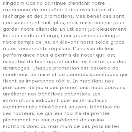
Kingdom Casino continue d’enrichir notre
expérience de jeu grâce à des avantages de
recharge et des promotions. Ces bénéfices sont
non seulement multiples, mais aussi conçus pour
garder notre clientèle. En utilisant judicieusement
les bonus de recharge, nous pouvons prolonger
notre temps de jeu en élevant notre solde grâce
à des versements réguliers. L’analyse de leur
performance nous a permis de noter qu’il est
essentiel de bien appréhender les limitations des
avantages. Chaque promotion est assortie de
conditions de mise et de périodes spécifiques qui
fixent sa importance réelle. En modifiant nos
pratiques de jeu à ces promotions, nous pouvons
améliorer nos bénéfices potentiels. Les
informations indiquent que les utilisateurs
expérimentés bénéficient souvent bénéfice de
ces facteurs, ce qui leur facilite de profiter
pleinement de leur expérience de casino.
Profitons donc au maximum de ces possibilités