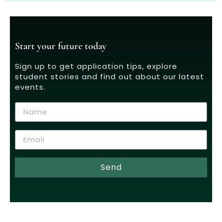
Start your future today
Sign up to get application tips, explore
student stories and find out about our latest
events.
Send