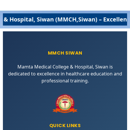
iwan (MMCH,Siwan) – Excellence in Medical 
MMCH SIWAN
Mamta Medical College & Hospital, Siwan is
dedicated to excellence in healthcare education and
professional training.
QUICK LINKS