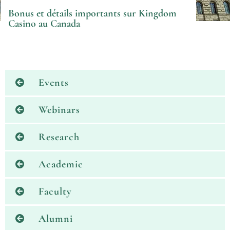
Bonus et détails importants sur Kingdom
Casino au Canada
Events
Webinars
Research
Academic
Faculty
Alumni