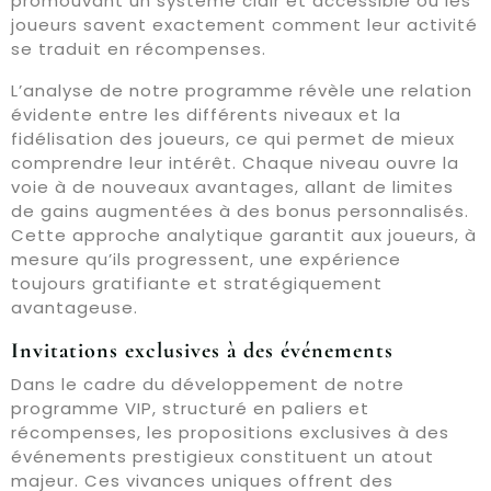
promouvant un système clair et accessible où les
joueurs savent exactement comment leur activité
se traduit en récompenses.
L’analyse de notre programme révèle une relation
évidente entre les différents niveaux et la
fidélisation des joueurs, ce qui permet de mieux
comprendre leur intérêt. Chaque niveau ouvre la
voie à de nouveaux avantages, allant de limites
de gains augmentées à des bonus personnalisés.
Cette approche analytique garantit aux joueurs, à
mesure qu’ils progressent, une expérience
toujours gratifiante et stratégiquement
avantageuse.
Invitations exclusives à des événements
Dans le cadre du développement de notre
programme VIP, structuré en paliers et
récompenses, les propositions exclusives à des
événements prestigieux constituent un atout
majeur. Ces vivances uniques offrent des