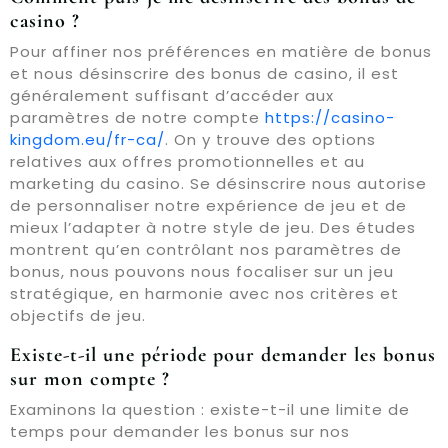
casino ?
Pour affiner nos préférences en matière de bonus
et nous désinscrire des bonus de casino, il est
généralement suffisant d’accéder aux
paramètres de notre compte
https://casino-
kingdom.eu/fr-ca/
. On y trouve des options
relatives aux offres promotionnelles et au
marketing du casino. Se désinscrire nous autorise
de personnaliser notre expérience de jeu et de
mieux l’adapter à notre style de jeu. Des études
montrent qu’en contrôlant nos paramètres de
bonus, nous pouvons nous focaliser sur un jeu
stratégique, en harmonie avec nos critères et
objectifs de jeu.
Existe-t-il une période pour demander les bonus
sur mon compte ?
Examinons la question : existe-t-il une limite de
temps pour demander les bonus sur nos