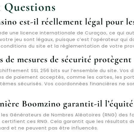
 Questions
no est-il réellement légal pour le
de une licence internationale de Curaçao, ce qui auto
 votre jeu sont légaux, puisque c’est l’opérateur qui d
 conditions du site et la réglementation de votre pro
es de mesures de sécurité protègent
chiffrement SSL 256 bits sur l’ensemble du site. Vos 
ns de paiement acceptés, comme les cartes, les port
mes sécurisés. Vos coordonnées financières ne sont 
ière Boomzino garantit-il l’équité 
r les Générateurs de Nombres Aléatoires (RNG) des fo
certifient ces RNG. Cela garantit que les résultats d
sard et ne peuvent pas être influencés.