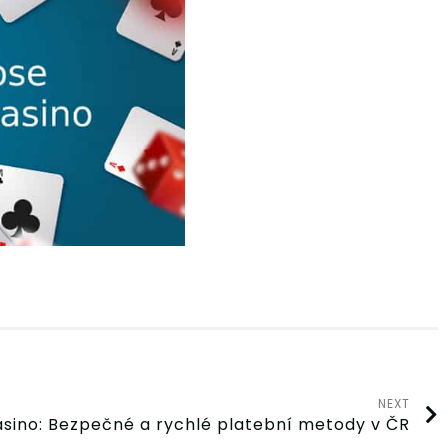
NEXT
sino: Bezpečné a rychlé platební metody v ČR