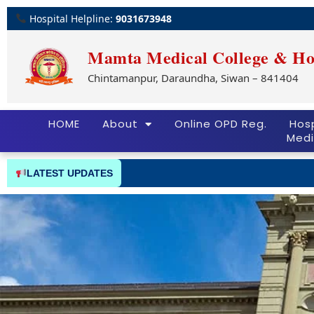
Hospital Helpline:
9031673948
Mamta Medical College & Ho
Chintamanpur, Daraundha, Siwan – 841404
HOME
About
Online OPD Reg.
Hosp
Medi
LATEST UPDATES