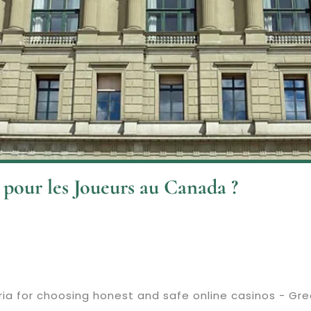
 pour les Joueurs au Canada ?