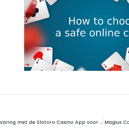
Een Naadloze Ervaring met de Slotoro Casino App voor Belgische Spelers
Magius Ca