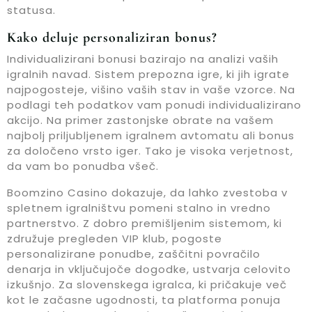
statusa.
Kako deluje personaliziran bonus?
Individualizirani bonusi bazirajo na analizi vaših
igralnih navad. Sistem prepozna igre, ki jih igrate
najpogosteje, višino vaših stav in vaše vzorce. Na
podlagi teh podatkov vam ponudi individualizirano
akcijo. Na primer zastonjske obrate na vašem
najbolj priljubljenem igralnem avtomatu ali bonus
za določeno vrsto iger. Tako je visoka verjetnost,
da vam bo ponudba všeč.
Boomzino Casino dokazuje, da lahko zvestoba v
spletnem igralništvu pomeni stalno in vredno
partnerstvo. Z dobro premišljenim sistemom, ki
združuje pregleden VIP klub, pogoste
personalizirane ponudbe, zaščitni povračilo
denarja in vključujoče dogodke, ustvarja celovito
izkušnjo. Za slovenskega igralca, ki pričakuje več
kot le začasne ugodnosti, ta platforma ponuja