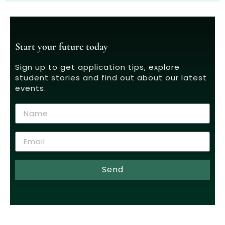
Start your future today
Sign up to get application tips, explore
student stories and find out about our latest
events.
Send