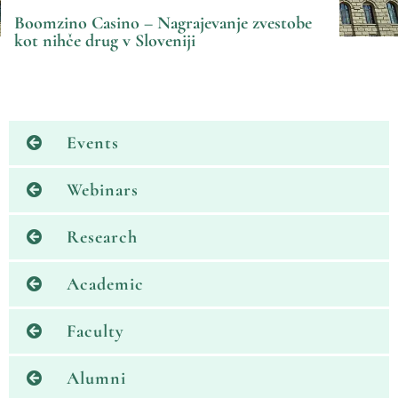
Boomzino Casino – Nagrajevanje zvestobe
kot nihče drug v Sloveniji
Events
Webinars
Research
Academic
Faculty
Alumni