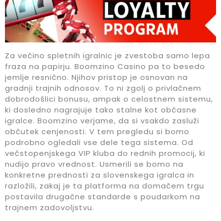
Za večino spletnih igralnic je zvestoba samo lepa
fraza na papirju. Boomzino Casino pa to besedo
jemlje resnično. Njihov pristop je osnovan na
gradnji trajnih odnosov. To ni zgolj o privlačnem
dobrodošlici bonusu, ampak o celostnem sistemu,
ki dosledno nagrajuje tako stalne kot občasne
igralce. Boomzino verjame, da si vsakdo zasluži
občutek cenjenosti. V tem pregledu si bomo
podrobno ogledali vse dele tega sistema. Od
večstopenjskega VIP kluba do rednih promocij, ki
nudijo pravo vrednost. Usmerili se bomo na
konkretne prednosti za slovenskega igralca in
razložili, zakaj je ta platforma na domačem trgu
postavila drugačne standarde s poudarkom na
trajnem zadovoljstvu.