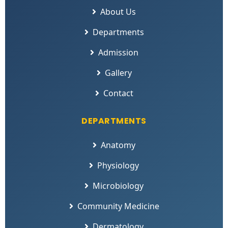
About Us
Departments
Admission
Gallery
Contact
DEPARTMENTS
Anatomy
Physiology
Microbiology
Community Medicine
Dermatology