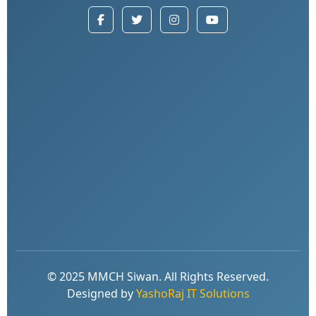
© 2025 MMCH Siwan. All Rights Reserved.
Designed by
YashoRaj IT Solutions