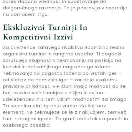
zares dodano vrednost in spoštovanje do
dolgoročnega razmerja. To jo postavlja v ospredje
na domačem trgu.
Ekskluzivni Turnirji In
Kompetitivni Izzivi
Za privržence zdravega rivalstva Boomzino redno
organizira turnirje in rangirne uspeha. Ti dogodki
združujejo skupnost v tekmovanju za pozicijo na
lestvici in del vabljivega nagradnega sklada.
Tekmovanja so pogosto ločena po vrstah iger –
od slotov do namiznih iger – kar daje vsakemu
pravično priložnost. VIP člani imajo možnost do še
bolj ekskluzivnih turnirjev z nižjim številom
udeležencev in s tem višjimi možnostmi za zmago.
Ta socialna plat igranja vnese izkušnji nov
element. Ne tekmujete se le z naključjem, temveč
tudi z drugimi igralci. To gradi občutek skupnosti in
osebnega dosežka.