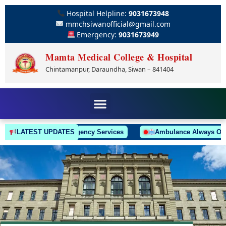
Hospital Helpline:
9031673948
mmchsiwanofficial@gmail.com
Emergency:
9031673949
Mamta Medical College & Hospital
Chintamanpur, Daraundha, Siwan – 841404
LATEST UPDATES
24/7 Emergency Services
Ambulance Always On Call