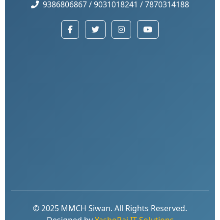
9386806867 / 9031018241 / 7870314188
© 2025 MMCH Siwan. All Rights Reserved.
Designed by
YashoRaj IT Solutions