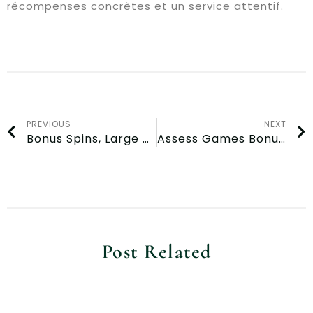
récompenses concrètes et un service attentif.
PREVIOUS
NEXT
Bonus Spins, Large Wins, Fast Payouts for Canada at Spinania Casino
Assess Games Bonuses and Customer Support at Winz Casino in Norway
Post Related