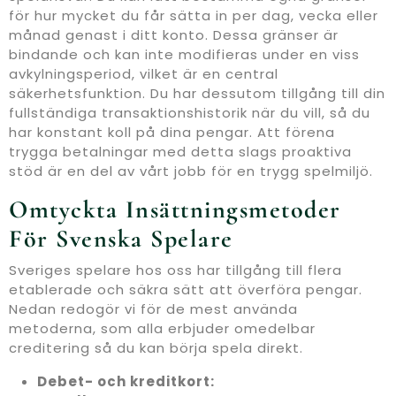
för hur mycket du får sätta in per dag, vecka eller
månad genast i ditt konto. Dessa gränser är
bindande och kan inte modifieras under en viss
avkylningsperiod, vilket är en central
säkerhetsfunktion. Du har dessutom tillgång till din
fullständiga transaktionshistorik när du vill, så du
har konstant koll på dina pengar. Att förena
trygga betalningar med detta slags proaktiva
stöd är en del av vårt jobb för en trygg spelmiljö.
Omtyckta Insättningsmetoder
För Svenska Spelare
Sveriges spelare hos oss har tillgång till flera
etablerade och säkra sätt att överföra pengar.
Nedan redogör vi för de mest använda
metoderna, som alla erbjuder omedelbar
creditering så du kan börja spela direkt.
Debet- och kreditkort: