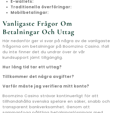
E-wallets:
Traditionella överföringar:
Mobilbetalingar:
Vanligaste Frågor Om
Betalningar Och Uttag
Här nedanför ger vi svar på några av de vanligaste
frågorna om betalningar på Boomzino Casino. Ifall
du inte finner det du undrar över är vår
kundsupport jämt tillgänglig.
Hur lång tid tar ett uttag?
Tillkommer det några avgifter?
Varför måste jag verifiera mitt konto?
Boomzino Casino strävar kontinuerligt för att
tillhandahålla svenska spelare en säker, snabb och
transparent bankverksamhet. Genom att
sammanfoga pålitliga betalningslösningar med