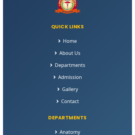
QUICK LINKS
Home
About Us
Departments
Admission
Gallery
Contact
DEPARTMENTS
Anatomy