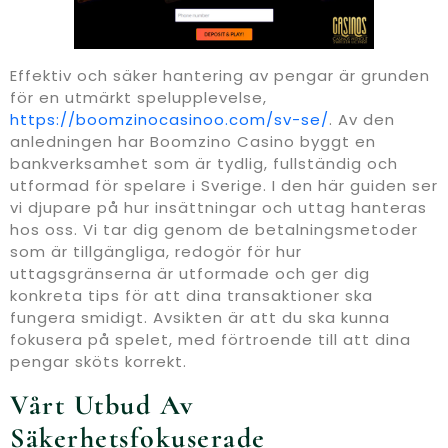
Effektiv och säker hantering av pengar är grunden
för en utmärkt spelupplevelse,
https://boomzinocasinoo.com/sv-se/
. Av den
anledningen har Boomzino Casino byggt en
bankverksamhet som är tydlig, fullständig och
utformad för spelare i Sverige. I den här guiden ser
vi djupare på hur insättningar och uttag hanteras
hos oss. Vi tar dig genom de betalningsmetoder
som är tillgängliga, redogör för hur
uttagsgränserna är utformade och ger dig
konkreta tips för att dina transaktioner ska
fungera smidigt. Avsikten är att du ska kunna
fokusera på spelet, med förtroende till att dina
pengar sköts korrekt.
Vårt Utbud Av
Säkerhetsfokuserade