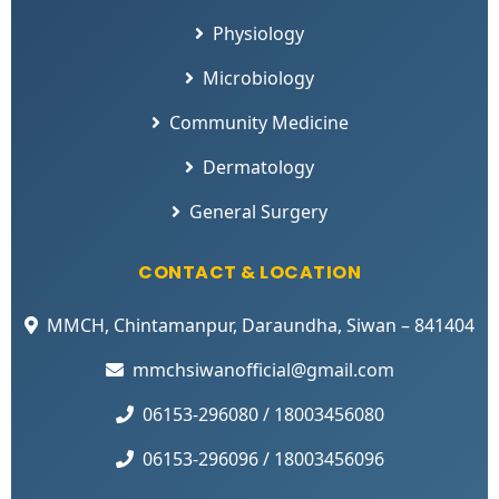
Physiology
Microbiology
Community Medicine
Dermatology
General Surgery
CONTACT & LOCATION
MMCH, Chintamanpur, Daraundha, Siwan – 841404
mmchsiwanofficial@gmail.com
06153-296080 / 18003456080
06153-296096 / 18003456096