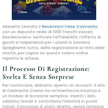
Abbiamo testato il
Recensioni False Casinacho
con un deposito reale di 1000 franchi svizzeri.
Desideravamo verificare l’affidabilità, l’offerta di
giochi e l’esperienza per i utenti in Svizzera.
Spieghiamo tutto, dalla registrazione al ritiro delle
vincite, per capire se questo casino online
rispetta le attese.
Il Processo Di Registrazione:
Svelta E Senza Sorprese
Per cominciare, abbiamo aperto un account. Il sito
di Casinacho Casino ha un’interfaccia intuitiva e
un modulo di iscrizione semplice. Inseriti i dati,
validata l’email e controllata l’identità in pochi
minuti. Il processo è stato diretto, senza richieste