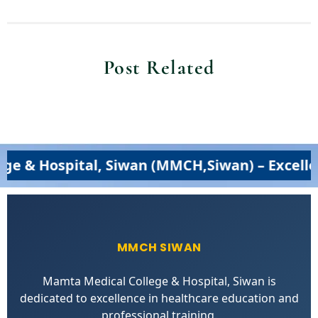
Post Related
al, Siwan (MMCH,Siwan) – Excellence in Med
MMCH SIWAN
Mamta Medical College & Hospital, Siwan is
dedicated to excellence in healthcare education and
professional training.