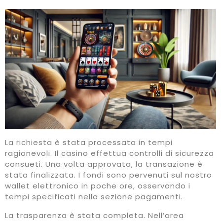
La richiesta è stata processata in tempi
ragionevoli. Il casino effettua controlli di sicurezza
consueti. Una volta approvata, la transazione è
stata finalizzata. I fondi sono pervenuti sul nostro
wallet elettronico in poche ore, osservando i
tempi specificati nella sezione pagamenti.
La trasparenza è stata completa. Nell’area