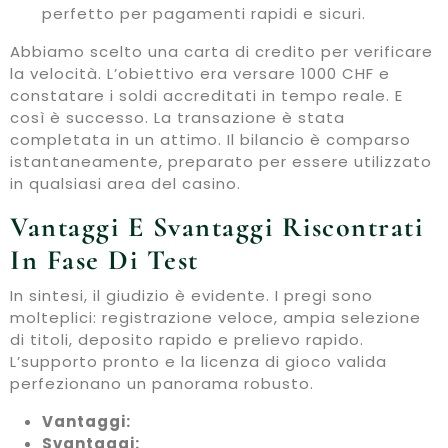
perfetto per pagamenti rapidi e sicuri.
Abbiamo scelto una carta di credito per verificare
la velocità. L’obiettivo era versare 1000 CHF e
constatare i soldi accreditati in tempo reale. E
così è successo. La transazione è stata
completata in un attimo. Il bilancio è comparso
istantaneamente, preparato per essere utilizzato
in qualsiasi area del casino.
Vantaggi E Svantaggi Riscontrati
In Fase Di Test
In sintesi, il giudizio è evidente. I pregi sono
molteplici: registrazione veloce, ampia selezione
di titoli, deposito rapido e prelievo rapido.
L’supporto pronto e la licenza di gioco valida
perfezionano un panorama robusto.
Vantaggi:
Svantaggi: