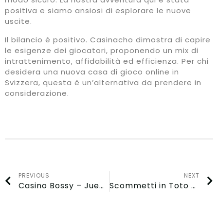
positiva e siamo ansiosi di esplorare le nuove
uscite.
Il bilancio è positivo. Casinacho dimostra di capire
le esigenze dei giocatori, proponendo un mix di
intrattenimento, affidabilità ed efficienza. Per chi
desidera una nuova casa di gioco online in
Svizzera, questa è un’alternativa da prendere in
considerazione.
PREVIOUS
NEXT
Casino Bossy – Juega al Blackjack y a la Ruleta en Vivo en España
Scommetti in Toto con la Licenza del Casino a Wyns Casino per l’Italia