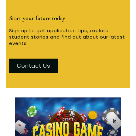
Start your future today
Sign up to get application tips, explore
student stories and find out about our latest
events.
Contact Us