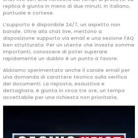
replica è giunta in meno di due minuti, in italiano,
puntuale e cortese.
L’supporto è disponibile 24/7, un aspetto non
banale. Oltre alla chat live, mettono a
disposizione supporto via email e una sezione FAQ
ben strutturata. Per un utente che investe somme
importanti, conoscere di poter superare
rapidamente un dubbio è un punto a favore.
Abbiamo sperimentato anche il canale email per
una domanda di carattere tecnico sulla verifica
dei documenti. La risposta, esaustiva e
dettagliata, è giunta in circa tre ore, un tempo
accettabile per una richiesta non prioritaria.