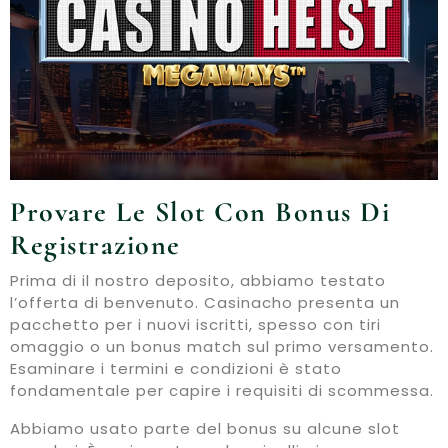
Provare Le Slot Con Bonus Di
Registrazione
Prima di il nostro deposito, abbiamo testato
l’offerta di benvenuto. Casinacho presenta un
pacchetto per i nuovi iscritti, spesso con tiri
omaggio o un bonus match sul primo versamento.
Esaminare i termini e condizioni è stato
fondamentale per capire i requisiti di scommessa.
Abbiamo usato parte del bonus su alcune slot