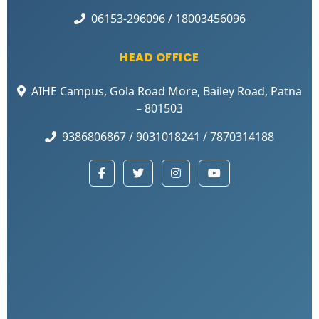
06153-296096 / 18003456096
HEAD OFFICE
AIHE Campus, Gola Road More, Bailey Road, Patna
– 801503
9386806867 / 9031018241 / 7870314188