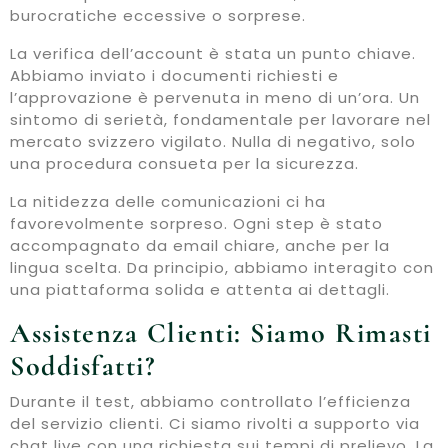
burocratiche eccessive o sorprese.
La verifica dell’account è stata un punto chiave.
Abbiamo inviato i documenti richiesti e
l’approvazione è pervenuta in meno di un’ora. Un
sintomo di serietà, fondamentale per lavorare nel
mercato svizzero vigilato. Nulla di negativo, solo
una procedura consueta per la sicurezza.
La nitidezza delle comunicazioni ci ha
favorevolmente sorpreso. Ogni step è stato
accompagnato da email chiare, anche per la
lingua scelta. Da principio, abbiamo interagito con
una piattaforma solida e attenta ai dettagli.
Assistenza Clienti: Siamo Rimasti
Soddisfatti?
Durante il test, abbiamo controllato l’efficienza
del servizio clienti. Ci siamo rivolti a supporto via
chat live con una richiesta sui tempi di prelievo. La