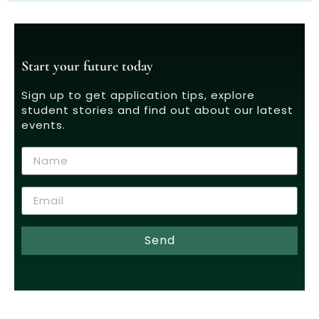
Start your future today
Sign up to get application tips, explore
student stories and find out about our latest
events.
Send