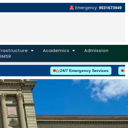
Emergency:
9031673949
frastructure
Academics
Admission
GMSR
24/7 Emergency Services
Ambulance