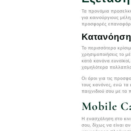
Τα προνόμια προσελκύ
για καινούργιους μέλ
προσφορές επαναφόρτ
Κατανόηση
Το περισσότερο κρίσιμ
χρησιμοποιήσεις το μ
κατά κανόνα ευνοϊκοί
χαμηλότερα πολλαπλασι
Οι όροι για τις προσφ
τους κανόνες, ενώ τα 
παιχνιδιού σου με τα 
Mobile 
Η ενασχόληση στο κιν
σου, δίχως να είναι α