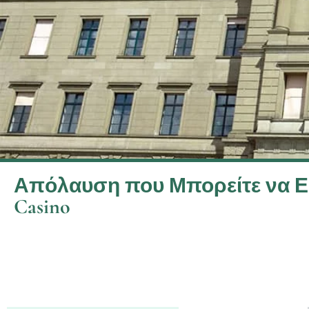
Απόλαυση που Μπορείτε να Εμ
Casino