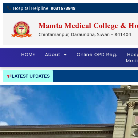
Hospital Helpline:
9031673948
Mamta Medical College & Ho
Chintamanpur, Daraundha, Siwan – 841404
HOME
About
Online OPD Reg.
Hosp
Medi
LATEST UPDATES