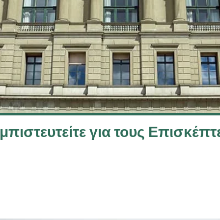
πιστευτείτε για τους Επισκέπτε