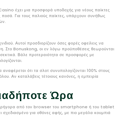
asino έχει μια προσφορά υποδοχής για νέους παίκτες
ς ποσά. Για τους παλιούς παίκτες, υπάρχουν συνήθως
ών.
νιδιού. Αυτοί προσδιορίζουν όσες φορές οφείλεις να
ση. Στο Bonuskong, οι εν λόγω προϋποθέσεις θεωρούνται
ροσεκτικά. Βάλε προτεραιότητα σε προσφορές με
λογίζονται.
να αναφέρεται ότι τα σλοτ συνυπολογίζονται 100% στους
λου. Αν καταλάβεις τέτοιους κανόνες, η εμπειρία
οιαδήποτε Ώρα
ί γρήγορα από τον browser του smartphone ή του tablet
αι σχεδιασμένο για οθόνες αφής, με πιο μεγάλα κουμπιά