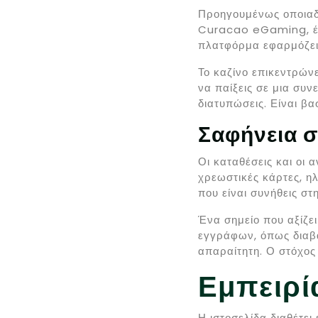
Προηγουμένως οποιαδή
Curacao eGaming, ένα
πλατφόρμα εφαρμόζει 
Το καζίνο επικεντρώνε
να παίξεις σε μια συν
διατυπώσεις. Είναι βα
Σαφήνεια σ
Οι καταθέσεις και οι 
χρεωστικές κάρτες, η
που είναι συνήθεις στ
Ένα σημείο που αξίζε
εγγράφων, όπως διαβατ
απαραίτητη. Ο στόχος 
Εμπειρί
Η ιστοσελίδα διαθέτε