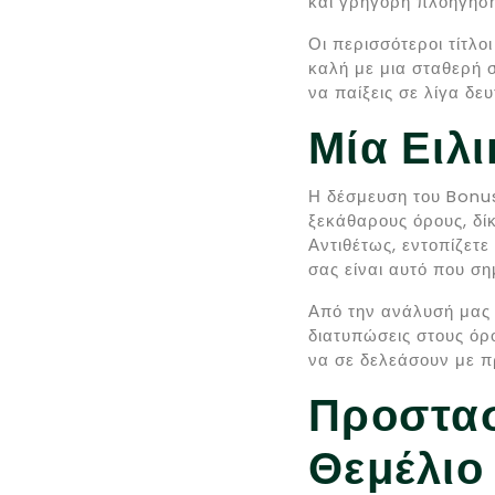
και γρήγορη πλοήγηση
Οι περισσότεροι τίτλο
καλή με μια σταθερή σ
να παίξεις σε λίγα δε
Μία Ειλι
Η δέσμευση του Bonus
ξεκάθαρους όρους, δίκ
Αντιθέτως, εντοπίζετε
σας είναι αυτό που σημ
Από την ανάλυσή μας 
διατυπώσεις στους όρο
να σε δελεάσουν με π
Προστασ
Θεμέλιο