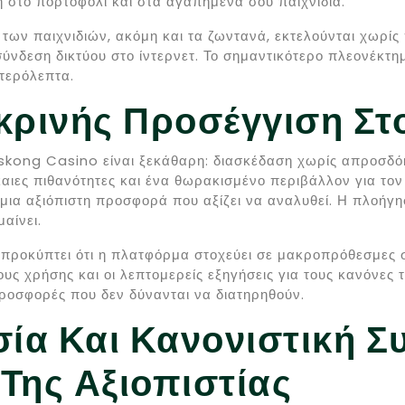
 στο πορτοφόλι και στα αγαπημένα σου παιχνίδια.
ι των παιχνιδιών, ακόμη και τα ζωντανά, εκτελούνται χωρί
ύνδεση δικτύου στο ίντερνετ. Το σημαντικότερο πλεονέκτημ
υτερόλεπτα.
κρινής Προσέγγιση Στο
kong Casino είναι ξεκάθαρη: διασκέδαση χωρίς απροσδόκη
αιες πιθανότητες και ένα θωρακισμένο περιβάλλον για τον
 μια αξιόπιστη προσφορά που αξίζει να αναλυθεί. Η πλοήγησ
αίνει.
προκύπτει ότι η πλατφόρμα στοχεύει σε μακροπρόθεσμες σ
υς χρήσης και οι λεπτομερείς εξηγήσεις για τους κανόνες τω
ροσφορές που δεν δύνανται να διατηρηθούν.
ία Και Κανονιστική 
 Της Αξιοπιστίας