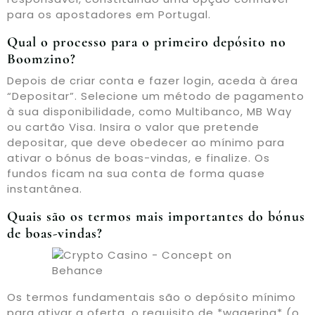
para os apostadores em Portugal.
Qual o processo para o primeiro depósito no
Boomzino?
Depois de criar conta e fazer login, aceda à área
“Depositar”. Selecione um método de pagamento
à sua disponibilidade, como Multibanco, MB Way
ou cartão Visa. Insira o valor que pretende
depositar, que deve obedecer ao mínimo para
ativar o bónus de boas-vindas, e finalize. Os
fundos ficam na sua conta de forma quase
instantânea.
Quais são os termos mais importantes do bónus
de boas-vindas?
Os termos fundamentais são o depósito mínimo
para ativar a oferta, o requisito de *wagering* (o