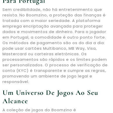
Para Portugal
Sem credibilidade, não há entretenimento que
resista. No Boomzino, a proteção das finanças é
tratada com a maior seriedade. A plataforma
emprega encriptação avançada para proteger
dados e movimentos de dinheiro. Para o jogador
em Portugal, a comodidade é outro ponto forte.
Os métodos de pagamento são os do dia a dia:
pode usar cartões Multibanco, MB Way, Visa,
Mastercard ou carteiras eletrónicas. Os
processamentos são rápidos e os limites podem
ser personalizados. O processo de verificação de
conta (KYC) é transparente e cumpre as regras,
promovendo um ambiente de jogo legal e
responsável.
Um Universo De Jogos Ao Seu
Alcance
A coleção de jogos do Boomzino é