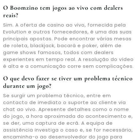
O Boomzino tem jogos ao vivo com dealers
reais?
Sim. A oferta de casino ao vivo, fornecida pela
Evolution e outros fornecedores, é uma das suas
principais apostas. Pode encontrar várias mesas
de roleta, blackjack, bacará e poker, além de
game shows famosos, todos com dealers
experientes em tempo real. A resolução do vídeo
é alta e a comunicação corre sem complicações.
O que devo fazer se tiver um problema técnico
durante um jogo?
Se surgir um problema técnico, entre em
contacto de imediato o suporte ao cliente via
chat ao vivo. Apresente detalhes como o nome
do jogo, a hora aproximada do acontecimento e,
se der, uma captura de ecrã. A equipa de
assistência investiga o caso e, se for necessário,
encaminha-o ao desenvolvedor do jogo para