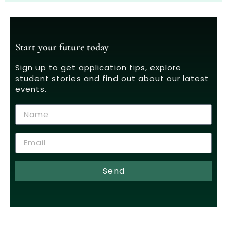
Start your future today
Sign up to get application tips, explore
student stories and find out about our latest
events.
Send