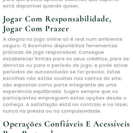
está disponível quando quiser.
Jogar Com Responsabilidade,
Jogar Com Prazer
A alegria no jogo online só é real num ambiente
seguro. O Boomzino disponibiliza ferramentas
práticas de jogo responsável. Consegue
estabelecer limites para os seus créditos, para as
derrotas ou para o período de jogo, e pode ativar
períodos de autoexclusão se for preciso. Estas
escolhas não estão ocultas nos cantos do site;
são expostas como parte integrante de uma
experiência equilibrada. Sugiro sempre que os
participantes empreguem estas opções desde o
começo. A satisfação está no controlo e no lazer,
nunca na pressa ou na compulsividade.
Operações Confiáveis E Acessíveis