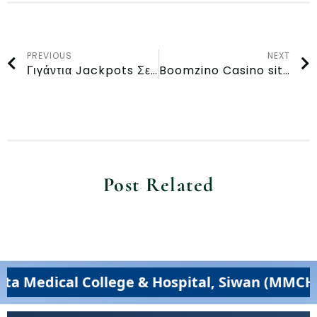
PREVIOUS
NEXT
Γιγάντια Jackpots Σε Περιμένουν Στην Ελλάδα Στο Bonuskong Casino
Boomzino Casino site is a Destination for Fun Fairness and Actual Wins in Aussie
Post Related
l College & Hospital, Siwan (MMCH,Siwan) – 