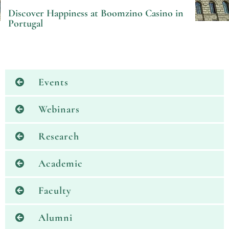
Discover Happiness at Boomzino Casino in
Portugal
Events
Webinars
Research
Academic
Faculty
Alumni