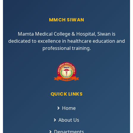
MMCH SIWAN
Mamta Medical College & Hospital, Siwan is
dedicated to excellence in healthcare education and
professional training.
QUICK LINKS
Home
About Us
Departments