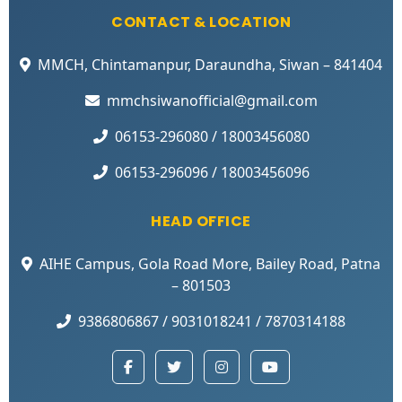
CONTACT & LOCATION
MMCH, Chintamanpur, Daraundha, Siwan – 841404
mmchsiwanofficial@gmail.com
06153-296080 / 18003456080
06153-296096 / 18003456096
HEAD OFFICE
AIHE Campus, Gola Road More, Bailey Road, Patna
– 801503
9386806867 / 9031018241 / 7870314188