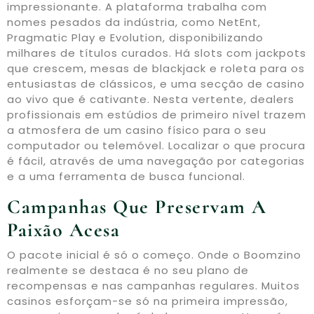
impressionante. A plataforma trabalha com
nomes pesados da indústria, como NetEnt,
Pragmatic Play e Evolution, disponibilizando
milhares de títulos curados. Há slots com jackpots
que crescem, mesas de blackjack e roleta para os
entusiastas de clássicos, e uma secção de casino
ao vivo que é cativante. Nesta vertente, dealers
profissionais em estúdios de primeiro nível trazem
a atmosfera de um casino físico para o seu
computador ou telemóvel. Localizar o que procura
é fácil, através de uma navegação por categorias
e a uma ferramenta de busca funcional.
Campanhas Que Preservam A
Paixão Acesa
O pacote inicial é só o começo. Onde o Boomzino
realmente se destaca é no seu plano de
recompensas e nas campanhas regulares. Muitos
casinos esforçam-se só na primeira impressão,