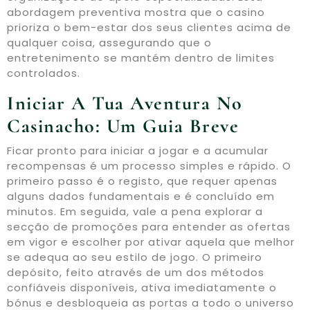
abordagem preventiva mostra que o casino
prioriza o bem-estar dos seus clientes acima de
qualquer coisa, assegurando que o
entretenimento se mantém dentro de limites
controlados.
Iniciar A Tua Aventura No
Casinacho: Um Guia Breve
Ficar pronto para iniciar a jogar e a acumular
recompensas é um processo simples e rápido. O
primeiro passo é o registo, que requer apenas
alguns dados fundamentais e é concluído em
minutos. Em seguida, vale a pena explorar a
secção de promoções para entender as ofertas
em vigor e escolher por ativar aquela que melhor
se adequa ao seu estilo de jogo. O primeiro
depósito, feito através de um dos métodos
confiáveis disponíveis, ativa imediatamente o
bónus e desbloqueia as portas a todo o universo