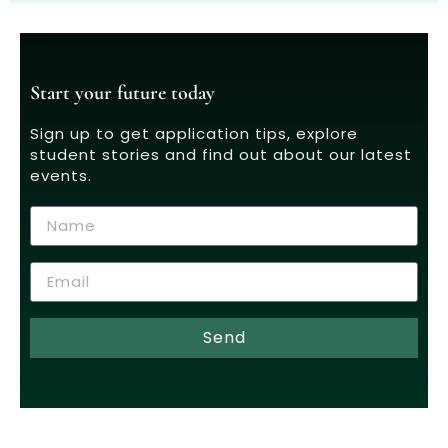
Start your future today
Sign up to get application tips, explore
student stories and find out about our latest
events.
Send