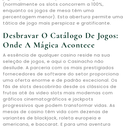
(normalmente os slots concorrem a 100%,
enquanto os jogos de mesa têm uma
percentagem menor). Esta abertura permite uma
tática de jogo mais perspicaz e gratificante.
Desbravar O Catálogo De Jogos:
Onde A Mágica Acontece
A essência de qualquer casino reside na sua
seleção de jogos, e aqui o Casinacho não
desilude. A parceria com os mais prestigiados
fornecedores de software do setor proporciona
uma oferta enorme e de padrão excecional. Os
fãs de slots descobrirão desde os clássicos de
frutas até às video slots mais modernas com
gráficos cinematográficos e jackpots
progressivos que podem transformar vidas. As
mesas de casino têm vida com dezenas de
variantes de blackjack, roleta europeia e
americana, e baccarat. E para uma aventura