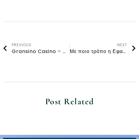
PREVIOUS
NEXT
Gransino Casino – Domov rychlých výher v Česku
Με ποιο τρόπο η Εφαρμογή Spinfin Casino Αποτέλεσε Βασική Αναφορά για τον Ελληνικό Χρήστη
Post Related