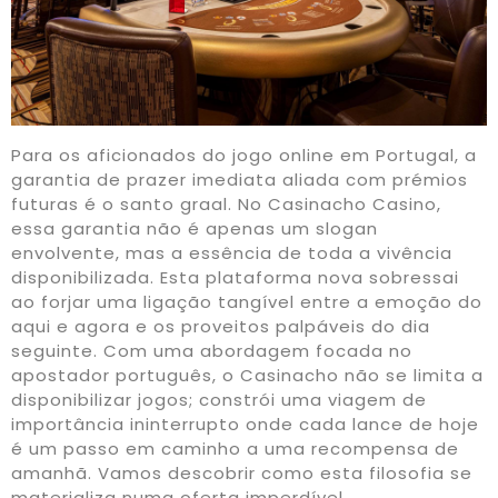
Para os aficionados do jogo online em Portugal, a
garantia de prazer imediata aliada com prémios
futuras é o santo graal. No Casinacho Casino,
essa garantia não é apenas um slogan
envolvente, mas a essência de toda a vivência
disponibilizada. Esta plataforma nova sobressai
ao forjar uma ligação tangível entre a emoção do
aqui e agora e os proveitos palpáveis do dia
seguinte. Com uma abordagem focada no
apostador português, o Casinacho não se limita a
disponibilizar jogos; constrói uma viagem de
importância ininterrupto onde cada lance de hoje
é um passo em caminho a uma recompensa de
amanhã. Vamos descobrir como esta filosofia se
materializa numa oferta imperdível.