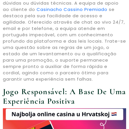
dúvidas ou dúvidas técnicas. A equipa de apoio
ao cliente do
Casinacho Cassino Premiado
se
destaca pela sua facilidade de acesso e
agilidade. Oferecido através de chat ao vivo 24/7,
email e por telefone, a equipa atende em
português impecável, com um conhecimento
profundo da plataforma e das leis locais. Trate-se
uma questão sobre as regras de um jogo, o
estado de um levantamento ou a qualificação
para uma promoção, o suporte permanece
sempre pronto a auxiliar de forma rápida e
cordial, agindo como o parceiro ótimo para
garantir uma experiência sem falhas.
Jogo Responsável: A Base De Uma
Experiência Positiva