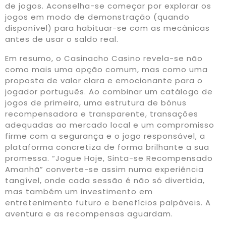
de jogos. Aconselha-se começar por explorar os
jogos em modo de demonstração (quando
disponível) para habituar-se com as mecânicas
antes de usar o saldo real.
Em resumo, o Casinacho Casino revela-se não
como mais uma opção comum, mas como uma
proposta de valor clara e emocionante para o
jogador português. Ao combinar um catálogo de
jogos de primeira, uma estrutura de bónus
recompensadora e transparente, transações
adequadas ao mercado local e um compromisso
firme com a segurança e o jogo responsável, a
plataforma concretiza de forma brilhante a sua
promessa. “Jogue Hoje, Sinta-se Recompensado
Amanhã” converte-se assim numa experiência
tangível, onde cada sessão é não só divertida,
mas também um investimento em
entretenimento futuro e benefícios palpáveis. A
aventura e as recompensas aguardam.