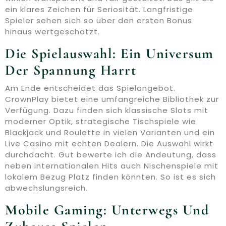
ein klares Zeichen für Seriosität. Langfristige
Spieler sehen sich so über den ersten Bonus
hinaus wertgeschätzt.
Die Spielauswahl: Ein Universum
Der Spannung Harrt
Am Ende entscheidet das Spielangebot.
CrownPlay bietet eine umfangreiche Bibliothek zur
Verfügung. Dazu finden sich klassische Slots mit
moderner Optik, strategische Tischspiele wie
Blackjack und Roulette in vielen Varianten und ein
Live Casino mit echten Dealern. Die Auswahl wirkt
durchdacht. Gut bewerte ich die Andeutung, dass
neben internationalen Hits auch Nischenspiele mit
lokalem Bezug Platz finden könnten. So ist es sich
abwechslungsreich.
Mobile Gaming: Unterwegs Und