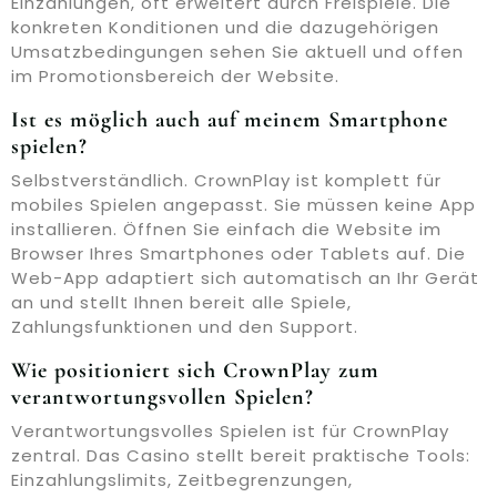
Einzahlungen, oft erweitert durch Freispiele. Die
konkreten Konditionen und die dazugehörigen
Umsatzbedingungen sehen Sie aktuell und offen
im Promotionsbereich der Website.
Ist es möglich auch auf meinem Smartphone
spielen?
Selbstverständlich. CrownPlay ist komplett für
mobiles Spielen angepasst. Sie müssen keine App
installieren. Öffnen Sie einfach die Website im
Browser Ihres Smartphones oder Tablets auf. Die
Web-App adaptiert sich automatisch an Ihr Gerät
an und stellt Ihnen bereit alle Spiele,
Zahlungsfunktionen und den Support.
Wie positioniert sich CrownPlay zum
verantwortungsvollen Spielen?
Verantwortungsvolles Spielen ist für CrownPlay
zentral. Das Casino stellt bereit praktische Tools:
Einzahlungslimits, Zeitbegrenzungen,