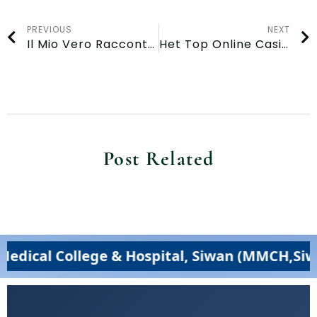
PREVIOUS
NEXT
Il Mio Vero Racconto con i Depositi Minimi di Goldenbet Casino in Italia
Het Top Online Casino geschikt voor Nederlandse Spelers is het Gransino Casino Platform
Post Related
ollege & Hospital, Siwan (MMCH,Siwan) – Ex