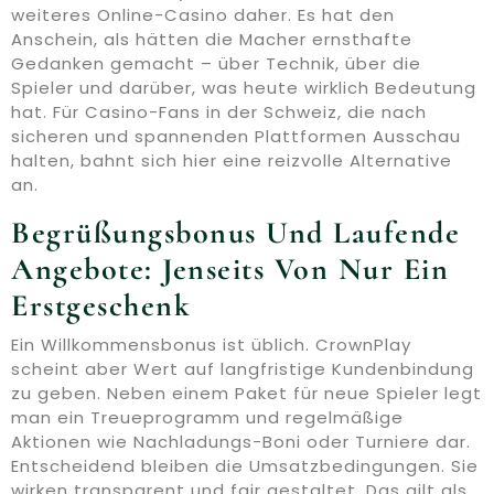
weiteres Online-Casino daher. Es hat den
Anschein, als hätten die Macher ernsthafte
Gedanken gemacht – über Technik, über die
Spieler und darüber, was heute wirklich Bedeutung
hat. Für Casino-Fans in der Schweiz, die nach
sicheren und spannenden Plattformen Ausschau
halten, bahnt sich hier eine reizvolle Alternative
an.
Begrüßungsbonus Und Laufende
Angebote: Jenseits Von Nur Ein
Erstgeschenk
Ein Willkommensbonus ist üblich. CrownPlay
scheint aber Wert auf langfristige Kundenbindung
zu geben. Neben einem Paket für neue Spieler legt
man ein Treueprogramm und regelmäßige
Aktionen wie Nachladungs-Boni oder Turniere dar.
Entscheidend bleiben die Umsatzbedingungen. Sie
wirken transparent und fair gestaltet. Das gilt als