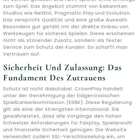
zum Spiel. Das Angebot stammt von bekannten
Studios wie NetEnt, Pragmatic Play und Evolution.
Das verspricht Qualität und eine große Auswahl.
Besonders gut gefällt mir der direkte Einbau von
Werkzeugen für sicheres Spielen. Diese erscheinen
nicht als störender Zusatz, sondern als fester
Service zum Schutz der Kunden. So schafft man
Vertrauen auf.
Sicherheit Und Zulassung: Das
Fundament Des Zutrauens
Schutz ist nicht diskutabel. CrownPlay handelt
unter der Genehmigung der Eidgenössischen
Spielbankenkommission (ESBK). Diese Regulierung
gilt als eine der strengsten international. Sie
gewährleistet, dass alle Vorgänge den hohen
Schweizer Anforderungen für Fairplay, Spielerwohl
und finanzielle Sicherheit genügen. Die Website
verwendet zudem SSL-Verschlüsselung ein, um