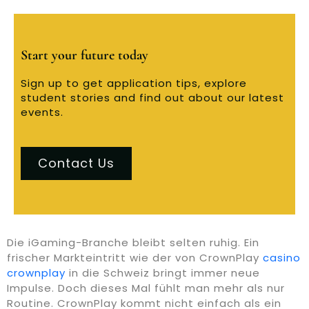
Start your future today
Sign up to get application tips, explore
student stories and find out about our latest
events.
Contact Us
Die iGaming-Branche bleibt selten ruhig. Ein
frischer Markteintritt wie der von CrownPlay
casino
crownplay
in die Schweiz bringt immer neue
Impulse. Doch dieses Mal fühlt man mehr als nur
Routine. CrownPlay kommt nicht einfach als ein