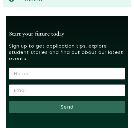
Start your future today
Sign up to get application tips, explore
student stories and find out about our latest
events.
Send