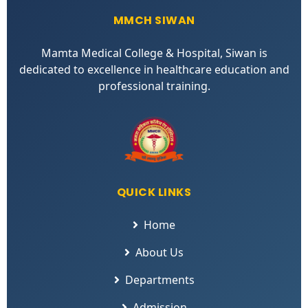
MMCH SIWAN
Mamta Medical College & Hospital, Siwan is
dedicated to excellence in healthcare education and
professional training.
QUICK LINKS
Home
About Us
Departments
Admission