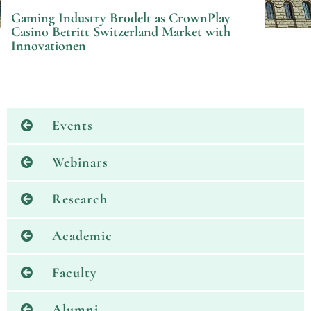
Gaming Industry Brodelt as CrownPlay
Casino Betritt Switzerland Market with
Innovationen
Events
Webinars
Research
Academic
Faculty
Alumni