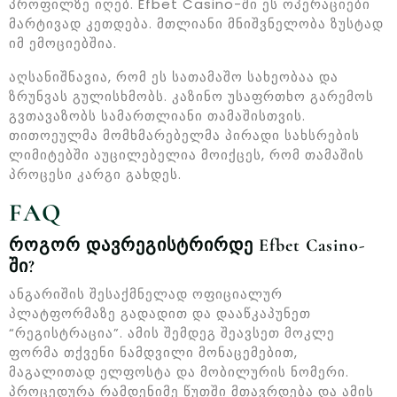
პროფილზე იღებ. Efbet Casino-ში ეს ოპერაციები
მარტივად კეთდება. მთლიანი მნიშვნელობა ზუსტად
იმ ემოციებშია.
აღსანიშნავია, რომ ეს სათამაშო სახეობაა და
ზრუნვას გულისხმობს. კაზინო უსაფრთხო გარემოს
გვთავაზობს სამართლიანი თამაშისთვის.
თითოეულმა მომხმარებელმა პირადი სახსრების
ლიმიტებში აუცილებელია მოიქცეს, რომ თამაშის
პროცესი კარგი გახდეს.
FAQ
როგორ დავრეგისტრირდე Efbet Casino-
ში?
ანგარიშის შესაქმნელად ოფიციალურ
პლატფორმაზე გადადით და დააწკაპუნეთ
“რეგისტრაცია”. ამის შემდეგ შეავსეთ მოკლე
ფორმა თქვენი ნამდვილი მონაცემებით,
მაგალითად ელფოსტა და მობილურის ნომერი.
პროცედურა რამდენიმე წუთში მთავრდება და ამის