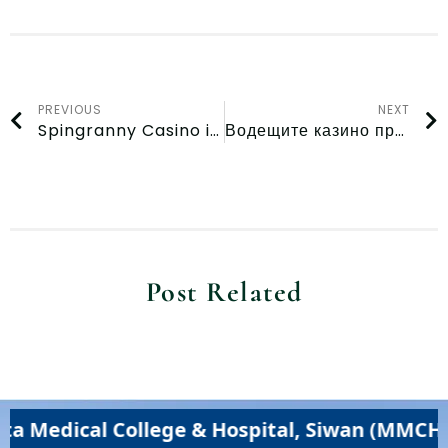
PREVIOUS
NEXT
Spingranny Casino is the Premier Gaming Spot for Australian players
Водещите казино промоции ви очакват в NV Casino в България
Post Related
l College & Hospital, Siwan (MMCH,Siwan) – 