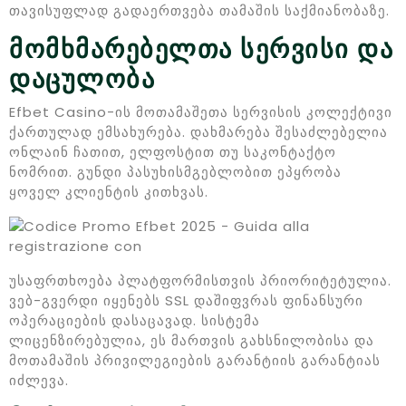
თავისუფლად გადაერთვება თამაშის საქმიანობაზე.
Მომხმარებელთა Სერვისი Და
Დაცულობა
Efbet Casino-ის მოთამაშეთა სერვისის კოლექტივი
ქართულად ემსახურება. დახმარება შესაძლებელია
ონლაინ ჩათით, ელფოსტით თუ საკონტაქტო
ნომრით. გუნდი პასუხისმგებლობით ეპყრობა
ყოველ კლიენტის კითხვას.
უსაფრთხოება პლატფორმისთვის პრიორიტეტულია.
ვებ-გვერდი იყენებს SSL დაშიფვრას ფინანსური
ოპერაციების დასაცავად. სისტემა
ლიცენზირებულია, ეს მართვის გახსნილობისა და
მოთამაშის პრივილეგიების გარანტიის გარანტიას
იძლევა.