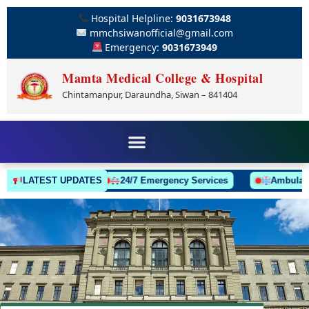
Hospital Helpline:
9031673948
mmchsiwanofficial@gmail.com
Emergency:
9031673949
Mamta Medical College & Hospital
Chintamanpur, Daraundha, Siwan – 841404
LATEST UPDATES
24/7 Emergency Services
Ambulance Al