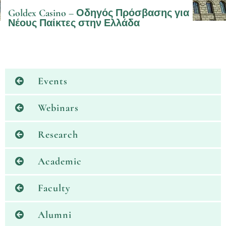
Goldex Casino – Οδηγός Πρόσβασης για
Νέους Παίκτες στην Ελλάδα
Events
Webinars
Research
Academic
Faculty
Alumni