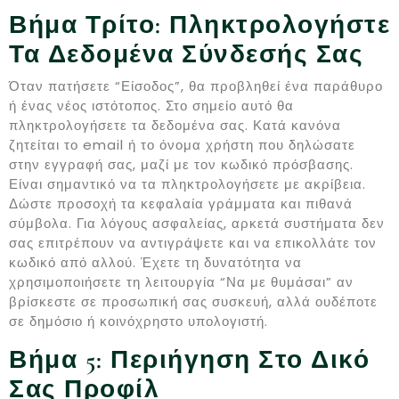
Βήμα Τρίτο: Πληκτρολογήστε
Τα Δεδομένα Σύνδεσής Σας
Όταν πατήσετε “Είσοδος”, θα προβληθεί ένα παράθυρο
ή ένας νέος ιστότοπος. Στο σημείο αυτό θα
πληκτρολογήσετε τα δεδομένα σας. Κατά κανόνα
ζητείται το email ή το όνομα χρήστη που δηλώσατε
στην εγγραφή σας, μαζί με τον κωδικό πρόσβασης.
Είναι σημαντικό να τα πληκτρολογήσετε με ακρίβεια.
Δώστε προσοχή τα κεφαλαία γράμματα και πιθανά
σύμβολα. Για λόγους ασφαλείας, αρκετά συστήματα δεν
σας επιτρέπουν να αντιγράψετε και να επικολλάτε τον
κωδικό από αλλού. Έχετε τη δυνατότητα να
χρησιμοποιήσετε τη λειτουργία “Να με θυμάσαι” αν
βρίσκεστε σε προσωπική σας συσκευή, αλλά ουδέποτε
σε δημόσιο ή κοινόχρηστο υπολογιστή.
Βήμα 5: Περιήγηση Στο Δικό
Σας Προφίλ