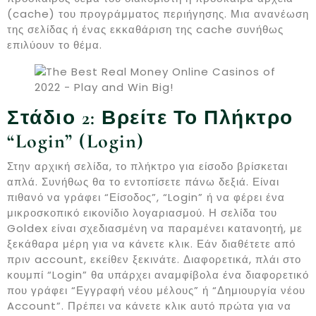
(cache) του προγράμματος περιήγησης. Μια ανανέωση
της σελίδας ή ένας εκκαθάριση της cache συνήθως
επιλύουν το θέμα.
Στάδιο 2: Βρείτε Το Πλήκτρο
“Login” (Login)
Στην αρχική σελίδα, το πλήκτρο για είσοδο βρίσκεται
απλά. Συνήθως θα το εντοπίσετε πάνω δεξιά. Είναι
πιθανό να γράφει “Είσοδος”, “Login” ή να φέρει ένα
μικροσκοπικό εικονίδιο λογαριασμού. Η σελίδα του
Goldex είναι σχεδιασμένη να παραμένει κατανοητή, με
ξεκάθαρα μέρη για να κάνετε κλικ. Εάν διαθέτετε από
πριν account, εκείθεν ξεκινάτε. Διαφορετικά, πλάι στο
κουμπί “Login” θα υπάρχει αναμφίβολα ένα διαφορετικό
που γράφει “Εγγραφή νέου μέλους” ή “Δημιουργία νέου
Account”. Πρέπει να κάνετε κλικ αυτό πρώτα για να