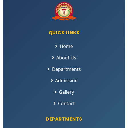
QUICK LINKS
Home
About Us
Departments
Admission
Gallery
Contact
DEPARTMENTS