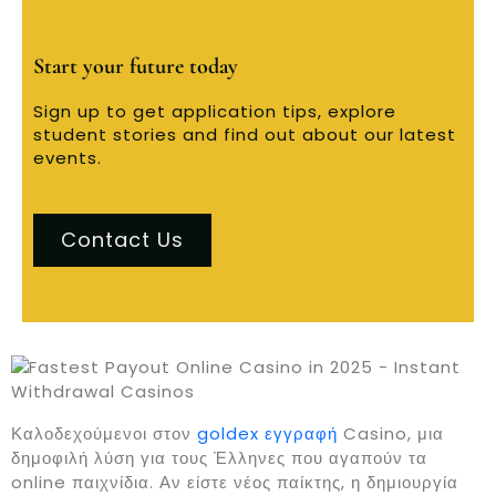
Start your future today
Sign up to get application tips, explore
student stories and find out about our latest
events.
Contact Us
Καλοδεχούμενοι στον
goldex εγγραφή
Casino, μια
δημοφιλή λύση για τους Έλληνες που αγαπούν τα
online παιχνίδια. Αν είστε νέος παίκτης, η δημιουργία