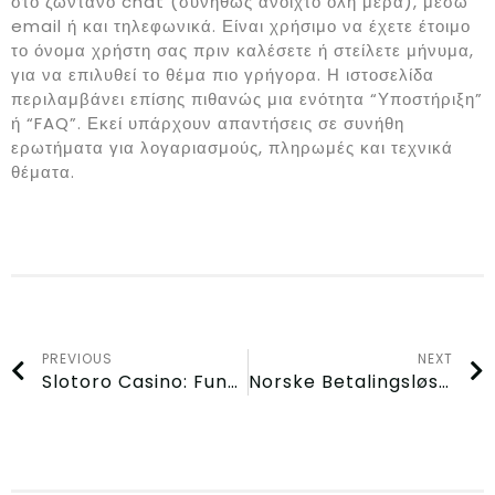
στο ζωντανό chat (συνήθως ανοιχτό όλη μέρα), μέσω
email ή και τηλεφωνικά. Είναι χρήσιμο να έχετε έτοιμο
το όνομα χρήστη σας πριν καλέσετε ή στείλετε μήνυμα,
για να επιλυθεί το θέμα πιο γρήγορα. Η ιστοσελίδα
περιλαμβάνει επίσης πιθανώς μια ενότητα “Υποστήριξη”
ή “FAQ”. Εκεί υπάρχουν απαντήσεις σε συνήθη
ερωτήματα για λογαριασμούς, πληρωμές και τεχνικά
θέματα.
PREVIOUS
NEXT
Slotoro Casino: Funktionen und Spitzenreiter in der Alpenrepublik entdecken
Norske Betalingsløsninger: Her Har Boomzino Casino Nære Alternativer i Norge