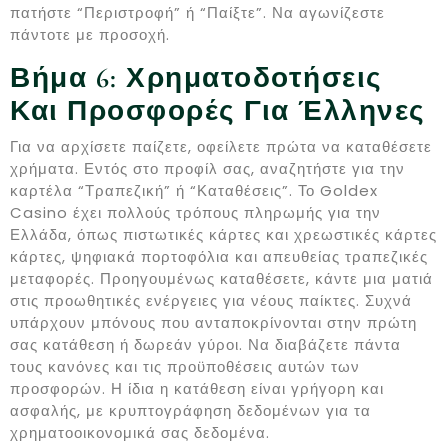
πατήστε “Περιστροφή” ή “Παίξτε”. Να αγωνίζεστε
πάντοτε με προσοχή.
Βήμα 6: Χρηματοδοτήσεις
Και Προσφορές Για Έλληνες
Για να αρχίσετε παίζετε, οφείλετε πρώτα να καταθέσετε
χρήματα. Εντός στο προφίλ σας, αναζητήστε για την
καρτέλα “Τραπεζική” ή “Καταθέσεις”. Το Goldex
Casino έχει πολλούς τρόπους πληρωμής για την
Ελλάδα, όπως πιστωτικές κάρτες και χρεωστικές κάρτες
κάρτες, ψηφιακά πορτοφόλια και απευθείας τραπεζικές
μεταφορές. Προηγουμένως καταθέσετε, κάντε μια ματιά
στις προωθητικές ενέργειες για νέους παίκτες. Συχνά
υπάρχουν μπόνους που ανταποκρίνονται στην πρώτη
σας κατάθεση ή δωρεάν γύροι. Να διαβάζετε πάντα
τους κανόνες και τις προϋποθέσεις αυτών των
προσφορών. Η ίδια η κατάθεση είναι γρήγορη και
ασφαλής, με κρυπτογράφηση δεδομένων για τα
χρηματοοικονομικά σας δεδομένα.