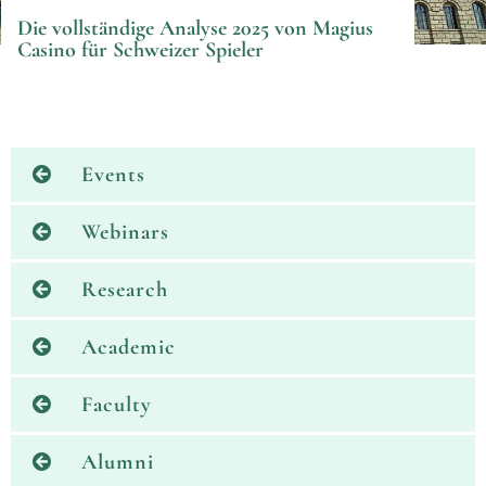
Die vollständige Analyse 2025 von Magius
Casino für Schweizer Spieler
Events
Webinars
Research
Academic
Faculty
Alumni