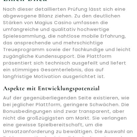
Nach dieser detaillierten Prüfung lässt sich eine
abgewogene Bilanz ziehen. Zu den deutlichen
Stärken von Magius Casino umfassen die
umfangreiche und qualitativ hochwertige
Spielesammlung, die nahtlose mobile Erfahrung,
das ansprechende und mehrschichtige
Treueprogramm sowie der fachkundige und leicht
zugängliche Kundensupport. Die Plattform
präsentiert sich technisch ausgefeilt und liefert
ein stimmiges Gesamterlebnis, das auf
langfristige Motivation ausgerichtet ist.
Aspekte mit Entwicklungspotenzial
Auf der gegenüberliegenden Seite existieren, wie
bei jeglicher Plattform, geringere Schwächen. Die
Bonusbedingungen sind zwar transparent, aber
nicht die großzügigsten am Markt. Sie verlangen
eine gewisse Spielbereitschaft, um die
Umsatzanforderung zu bewältigen. Die Auswahl an