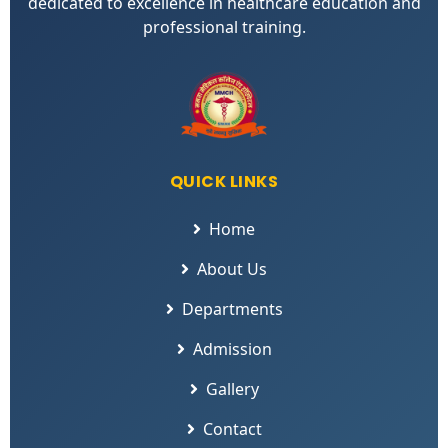
dedicated to excellence in healthcare education and
professional training.
QUICK LINKS
Home
About Us
Departments
Admission
Gallery
Contact