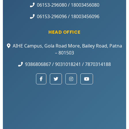
06153-296080 / 18003456080
06153-296096 / 18003456096
HEAD OFFICE
AIHE Campus, Gola Road More, Bailey Road, Patna
– 801503
9386806867 / 9031018241 / 7870314188