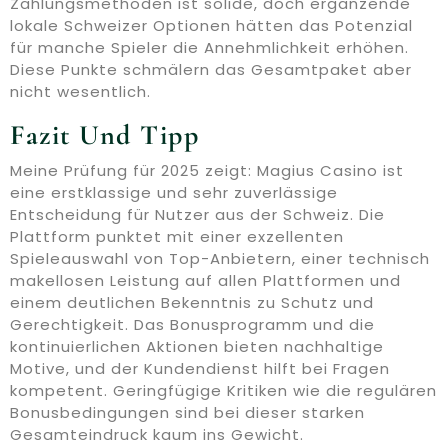
Zahlungsmethoden ist solide, doch ergänzende
lokale Schweizer Optionen hätten das Potenzial
für manche Spieler die Annehmlichkeit erhöhen.
Diese Punkte schmälern das Gesamtpaket aber
nicht wesentlich.
Fazit Und Tipp
Meine Prüfung für 2025 zeigt: Magius Casino ist
eine erstklassige und sehr zuverlässige
Entscheidung für Nutzer aus der Schweiz. Die
Plattform punktet mit einer exzellenten
Spieleauswahl von Top-Anbietern, einer technisch
makellosen Leistung auf allen Plattformen und
einem deutlichen Bekenntnis zu Schutz und
Gerechtigkeit. Das Bonusprogramm und die
kontinuierlichen Aktionen bieten nachhaltige
Motive, und der Kundendienst hilft bei Fragen
kompetent. Geringfügige Kritiken wie die regulären
Bonusbedingungen sind bei dieser starken
Gesamteindruck kaum ins Gewicht.