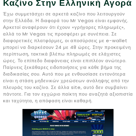
Καζίνο Στην Ελληνική Αγορά
Έχω συμμετάσχει σε αρκετά καζίνο που λειτουργούν
στην Ελλάδα. Η διαφορά του Mr Vegas είναι εμφανής.
Αρκετοί αναφέρουν ότι έχουν «γρήγορες πληρωμές»,
αλλά το Mr Vegas τις προσφέρει με συνέπεια. Σε
διαφορετικές πλατφόρμες, οι αποσύρσεις με e-wallet
μπορεί να διαρκέσουν 24 με 48 ώρες. Στην προκειμένη
περίπτωση, τακτικά βλέπω πληρωμές σε ελάχιστες
ώρες. Το επίπεδο διαφάνειας είναι επιπλέον ανώτερο.
Παίρνεις ξεκάθαρες ειδοποιήσεις για κάθε βήμα της
διαδικασίας σου. Αυτό που με ενθουσίασε εντονότερα
είναι η στάση μηδενικών χρεώσεων ανάληψης από την
πλευράς του καζίνο. Σε άλλα site, αυτό δεν συμβαίνει
πάντοτε. Για τον εγχώριο παίκτη που αναζητά αξιοπιστία
και ταχύτητα, η απόφαση είναι καθαρή.