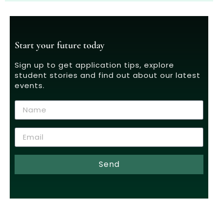
Start your future today
Sign up to get application tips, explore
student stories and find out about our latest
events.
Send