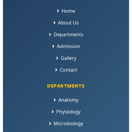
Home
About Us
Departments
Admission
Gallery
Contact
DEPARTMENTS
Anatomy
Physiology
Microbiology