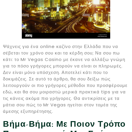
Ψάχνεις για ένα online καζίνο στην Ελλάδα που να
σέβεται τον χρόνο σου και τα κέρδη σου; Να σου πω
κάτι: το Mr Vegas Casino με έκανε να αλλάξω γνώμη
για το πόσο γρήγορες μπορούν να είναι οι πληρωμές.
Δεν είναι μόνο υπόσχεση. Αποτελεί κάτι που το
δοκιμάζεις. Σε αυτό το άρθρο, θα σου δείξω πώς
λειτουργούν οι πιο γρήγορες μέθοδοι που προσφέρουμε
εδώ, και θα σου μοιραστώ μερικά πρακτικά tips για να
τις κάνεις ακόμα πιο γρήγορες. Θα αντικρίσεις με τα
μάτια σου πώς το Mr Vegas ηγείται στον τομέα της
άμεσης εξυπηρέτησης.
Βήμα-Βήμα: Με Ποιον Τρόπο