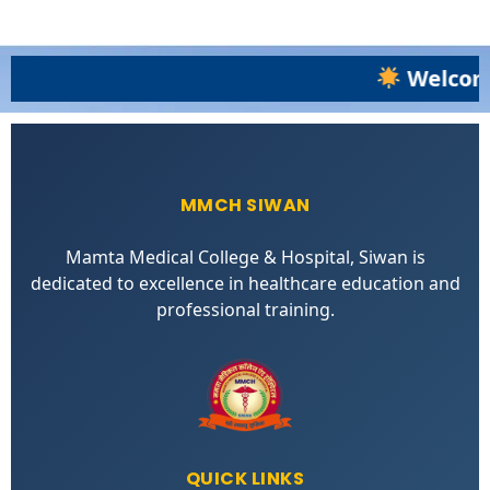
Welcome to Mam
MMCH SIWAN
Mamta Medical College & Hospital, Siwan is
dedicated to excellence in healthcare education and
professional training.
QUICK LINKS