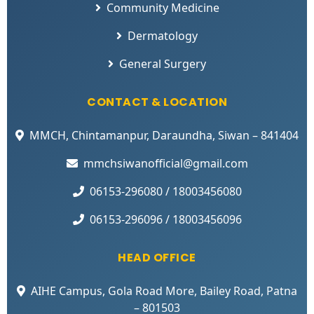
Community Medicine
Dermatology
General Surgery
CONTACT & LOCATION
MMCH, Chintamanpur, Daraundha, Siwan – 841404
mmchsiwanofficial@gmail.com
06153-296080 / 18003456080
06153-296096 / 18003456096
HEAD OFFICE
AIHE Campus, Gola Road More, Bailey Road, Patna
– 801503