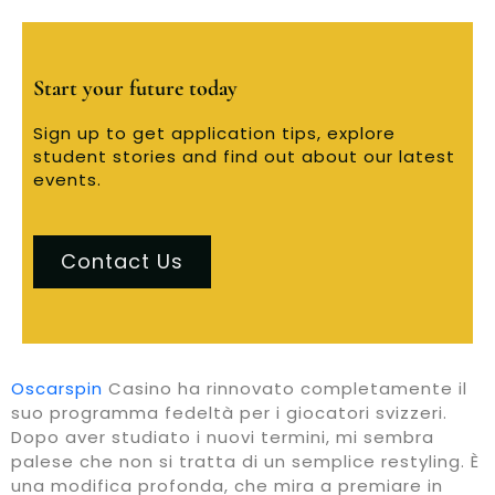
Start your future today
Sign up to get application tips, explore
student stories and find out about our latest
events.
Contact Us
Oscarspin
Casino ha rinnovato completamente il
suo programma fedeltà per i giocatori svizzeri.
Dopo aver studiato i nuovi termini, mi sembra
palese che non si tratta di un semplice restyling. È
una modifica profonda, che mira a premiare in