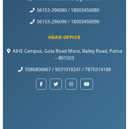
06153-296080 / 18003456080
06153-296096 / 18003456096
HEAD OFFICE
AIHE Campus, Gola Road More, Bailey Road, Patna
– 801503
9386806867 / 9031018241 / 7870314188