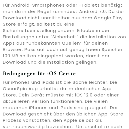
Für Android-Smartphones oder -Tablets benötigt
man du in der Regel zumindest Android 7.0. Da der
Download nicht unmittelbar aus dem Google Play
Store erfolgt, solltest du eine
Sicherheitseinstellung ändern. Erlaube in den
Einstellungen unter “Sicherheit” die Installation von
Apps aus “Unbekannten Quellen” für deinen
Browser. Pass auf auch auf genug freien Speicher.
100 MB sollten eingeplant werden, damit der
Download und die Installation gelingen.
Bedingungen für iOS-Geräte
Für iPhones und iPads ist die Sache leichter. Die
OscarSpin App erhältst du im deutschen App
Store. Dein Gerät müsste mit iOS 12.0 oder einer
aktuelleren Version funktionieren. Die vielen
modernen iPhones und iPads sind geeignet. Der
Download geschieht über den üblichen App-Store-
Prozess vonstatten, den Apple selbst als
vertrauenswürdig bezeichnet. Unterschätze auch