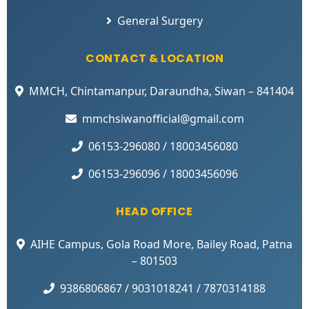
General Surgery
CONTACT & LOCATION
MMCH, Chintamanpur, Daraundha, Siwan – 841404
mmchsiwanofficial@gmail.com
06153-296080 / 18003456080
06153-296096 / 18003456096
HEAD OFFICE
AIHE Campus, Gola Road More, Bailey Road, Patna
– 801503
9386806867 / 9031018241 / 7870314188