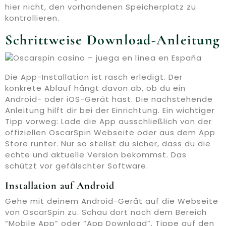
hier nicht, den vorhandenen Speicherplatz zu
kontrollieren.
Schrittweise Download-Anleitung
Die App-Installation ist rasch erledigt. Der
konkrete Ablauf hängt davon ab, ob du ein
Android- oder iOS-Gerät hast. Die nachstehende
Anleitung hilft dir bei der Einrichtung. Ein wichtiger
Tipp vorweg: Lade die App ausschließlich von der
offiziellen OscarSpin Webseite oder aus dem App
Store runter. Nur so stellst du sicher, dass du die
echte und aktuelle Version bekommst. Das
schützt vor gefälschter Software.
Installation auf Android
Gehe mit deinem Android-Gerät auf die Webseite
von OscarSpin zu. Schau dort nach dem Bereich
“Mobile App” oder “App Download”. Tippe auf den