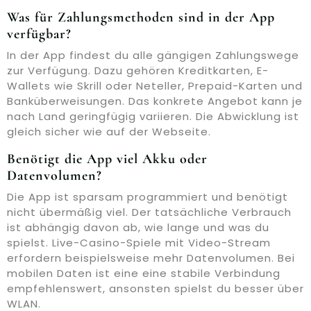
Was für Zahlungsmethoden sind in der App
verfügbar?
In der App findest du alle gängigen Zahlungswege
zur Verfügung. Dazu gehören Kreditkarten, E-
Wallets wie Skrill oder Neteller, Prepaid-Karten und
Banküberweisungen. Das konkrete Angebot kann je
nach Land geringfügig variieren. Die Abwicklung ist
gleich sicher wie auf der Webseite.
Benötigt die App viel Akku oder
Datenvolumen?
Die App ist sparsam programmiert und benötigt
nicht übermäßig viel. Der tatsächliche Verbrauch
ist abhängig davon ab, wie lange und was du
spielst. Live-Casino-Spiele mit Video-Stream
erfordern beispielsweise mehr Datenvolumen. Bei
mobilen Daten ist eine eine stabile Verbindung
empfehlenswert, ansonsten spielst du besser über
WLAN.