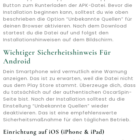
Button zum Runterladen der APK-Datei. Bevor die
Installation beginnen kann, solltest du wie oben
beschrieben die Option “Unbekannte Quellen” für
deinen Browser aktivieren. Nach dem Download
startest du die Datei auf und folgst den
Installationshinweisen auf dem Bildschirm.
Wichtiger Sicherheitshinweis Für
Android
Dein Smartphone wird vermutlich eine Warnung
anzeigen. Das ist zu erwarten, weil die Datei nicht
aus dem Play Store stammt. Überzeuge dich, dass
du tatsächlich auf der authentischen OscarSpin-
Seite bist. Nach der Installation solltest du die
Einstellung “Unbekannte Quellen” wieder
deaktivieren. Das ist eine empfehlenswerte
Sicherheitsmaßnahme für den täglichen Betrieb.
Einrichtung auf iOS (iPhone & iPad)