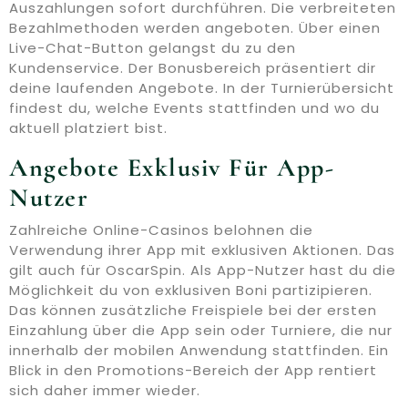
Auszahlungen sofort durchführen. Die verbreiteten
Bezahlmethoden werden angeboten. Über einen
Live-Chat-Button gelangst du zu den
Kundenservice. Der Bonusbereich präsentiert dir
deine laufenden Angebote. In der Turnierübersicht
findest du, welche Events stattfinden und wo du
aktuell platziert bist.
Angebote Exklusiv Für App-
Nutzer
Zahlreiche Online-Casinos belohnen die
Verwendung ihrer App mit exklusiven Aktionen. Das
gilt auch für OscarSpin. Als App-Nutzer hast du die
Möglichkeit du von exklusiven Boni partizipieren.
Das können zusätzliche Freispiele bei der ersten
Einzahlung über die App sein oder Turniere, die nur
innerhalb der mobilen Anwendung stattfinden. Ein
Blick in den Promotions-Bereich der App rentiert
sich daher immer wieder.