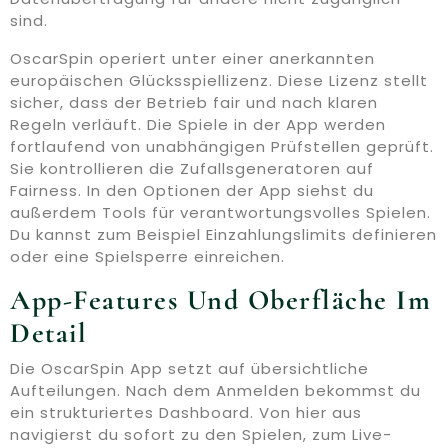
sind.
OscarSpin operiert unter einer anerkannten
europäischen Glücksspiellizenz. Diese Lizenz stellt
sicher, dass der Betrieb fair und nach klaren
Regeln verläuft. Die Spiele in der App werden
fortlaufend von unabhängigen Prüfstellen geprüft.
Sie kontrollieren die Zufallsgeneratoren auf
Fairness. In den Optionen der App siehst du
außerdem Tools für verantwortungsvolles Spielen.
Du kannst zum Beispiel Einzahlungslimits definieren
oder eine Spielsperre einreichen.
App-Features Und Oberfläche Im
Detail
Die OscarSpin App setzt auf übersichtliche
Aufteilungen. Nach dem Anmelden bekommst du
ein strukturiertes Dashboard. Von hier aus
navigierst du sofort zu den Spielen, zum Live-