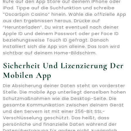
Rufe auf den App Store auf deinem iPhone oder
iPad. Tippe auf die Suchfunktion und schreibe
“OscarSpin Casino” hinein. Wähle die offizielle App
aus den Ergebnissen heraus. Drücke auf
“Herunterladen”. Du wirst eventuell nach deiner
Apple ID und deinem Passwort oder per Face ID
beziehungsweise Touch ID gefragt. Danach
installiert sich die App von alleine. Das Icon wird
sichtbar auf deinem Home-Bildschirm.
Sicherheit Und Lizenzierung Der
Mobilen App
Die Absicherung deiner Daten steht an vorderster
Stelle. Die mobile App unterliegt denselben hohen
Schutzmaßnahmen wie die Desktop-Seite. Die
gesamte Kommunikation zwischen deinem Gerät
und den Servern ist mit einer 256-Bit SSL-
Verschlüsselung geschützt. Das heißt, dass
persönliche und finanzielle Daten während der
Datenübertragung für andere nicht zugänglich