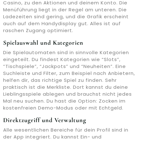
Casino, zu den Aktionen und deinem Konto. Die
Menüführung liegt in der Regel am unteren. Die
Ladezeiten sind gering, und die Grafik erscheint
auch auf dem Handydisplay gut. Alles ist auf
raschen Zugang optimiert.
Spielauswahl und Kategorien
Die Spielautomaten sind in sinnvolle Kategorien
eingeteilt. Du findest Kategorien wie “Slots”,
“Tischspiele”, “Jackpots” und “Neuheiten”. Eine
Suchleiste und Filter, zum Beispiel nach Anbietern,
helfen dir, das richtige Spiel zu finden. Sehr
praktisch ist die Merkliste. Dort kannst du deine
Lieblingsspiele ablegen und brauchst nicht jedes
Mal neu suchen. Du hast die Option: Zocken im
kostenfreien Demo-Modus oder mit Echtgeld.
Direktzugriff und Verwaltung
Alle wesentlichen Bereiche für dein Profil sind in
der App integriert. Du kannst Ein- und