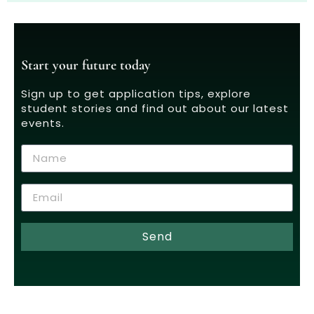
Start your future today
Sign up to get application tips, explore
student stories and find out about our latest
events.
Send