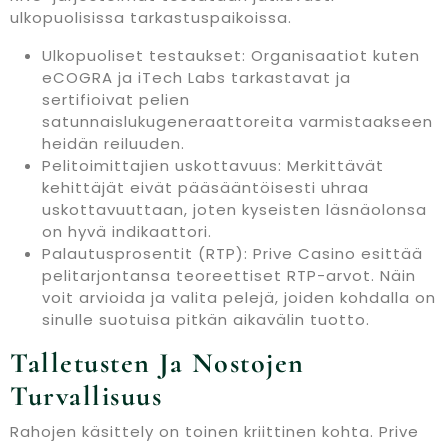
ulkopuolisissa tarkastuspaikoissa.
Ulkopuoliset testaukset: Organisaatiot kuten
eCOGRA ja iTech Labs tarkastavat ja
sertifioivat pelien
satunnaislukugeneraattoreita varmistaakseen
heidän reiluuden.
Pelitoimittajien uskottavuus: Merkittävät
kehittäjät eivät pääsääntöisesti uhraa
uskottavuuttaan, joten kyseisten läsnäolonsa
on hyvä indikaattori.
Palautusprosentit (RTP): Prive Casino esittää
pelitarjontansa teoreettiset RTP-arvot. Näin
voit arvioida ja valita pelejä, joiden kohdalla on
sinulle suotuisa pitkän aikavälin tuotto.
Talletusten Ja Nostojen
Turvallisuus
Rahojen käsittely on toinen kriittinen kohta. Prive