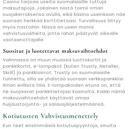
Casino tarjoaa useita suomalaisille tuttuja
maksutapoja. Jokainen niistä toimii oman
suojakerroksensa avulla, eikä kasino useinkaan näe
suoraan herkkää korttitietoasi. Turvallisuus liittyy
myös nostoihin. Niissä on usein monia
vahvistusvaiheita, jotta rahat päätyvät oikealle
vastaanottajalle.
Suositut ja luotettavat maksuvaihtoehdot
Valinnassa on muun muassa luottokortit ja
pankkikortit, e-lompakot (kuten Trustly, Neteller,
Skrill) ja pankkisiirrot. Trustly on suomalaisille
tunnettu, sillä se yhdistää suoraan verkkopankkiisi
ilman erillistä tiliä. E-lompakoiden etuna on, että
ne suojaavat pankkitietojasi kasinolta. Kaikki nämä
maksuvaihtoehdot käyttävät omaa
huijaustorjunta- ja salausjärjestelmäänsä.
Kotiutusten Vahvistusmenettely
Kun teet ensimmäisiä kotiutuspyyntöjä, sinulta