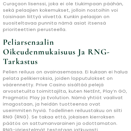
Curaçaon lisenssi, joka ei ole tiukimpaan päähän,
sekä pelaajien kokemukset, jolloin nostoihin voi
toisinaan liittyä viivettä. Kunkin pelaajan on
suositeltavaa punnita nämä asiat itsensä
prioriteettien perusteella.
Peliarsenaalin
Oikeudenmukaisuus Ja RNG-
Tarkastus
Pelien reiluus on avainasemassa. Ei kukaan ei halua
pelata pelikierroksia, joiden lopputulokset on
väärennetty. Prive Casino sisältää pelejä
arvostetuilta toimittajilta, kuten NetEnt, Play’n GO,
Pragmatic Play ja Evolution. Nämä yhtiöt vaalivat
imagostaan, ja heidän tuotteensa ovat
useimmiten hyviä. Todellinen reiluustakuu on silti
RNG (RNG). Se takaa että, jokaisen kierroksen
päätös on sattumanvarainen ja odottamaton.
RNG-järjestelmät testataan jatkuvasti