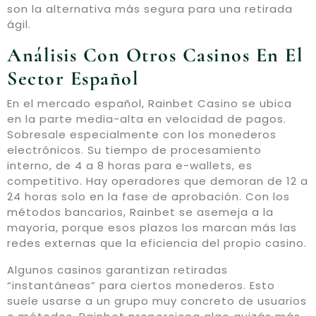
son la alternativa más segura para una retirada
ágil.
Análisis Con Otros Casinos En El
Sector Español
En el mercado español, Rainbet Casino se ubica
en la parte media-alta en velocidad de pagos.
Sobresale especialmente con los monederos
electrónicos. Su tiempo de procesamiento
interno, de 4 a 8 horas para e-wallets, es
competitivo. Hay operadores que demoran de 12 a
24 horas solo en la fase de aprobación. Con los
métodos bancarios, Rainbet se asemeja a la
mayoría, porque esos plazos los marcan más las
redes externas que la eficiencia del propio casino.
Algunos casinos garantizan retiradas
“instantáneas” para ciertos monederos. Esto
suele usarse a un grupo muy concreto de usuarios