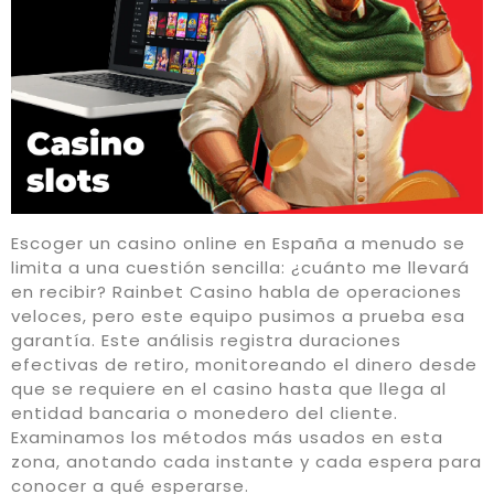
Escoger un casino online en España a menudo se
limita a una cuestión sencilla: ¿cuánto me llevará
en recibir? Rainbet Casino habla de operaciones
veloces, pero este equipo pusimos a prueba esa
garantía. Este análisis registra duraciones
efectivas de retiro, monitoreando el dinero desde
que se requiere en el casino hasta que llega al
entidad bancaria o monedero del cliente.
Examinamos los métodos más usados en esta
zona, anotando cada instante y cada espera para
conocer a qué esperarse.