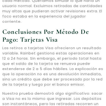
cada método. Queríamos simular lo que haría un
usuario normal. Excluimos retiradas de cantidades
muy altas que pudieran activar revisiones extra. El
foco estaba en la experiencia del jugador
corriente.
Conclusiones Por Método De
Pago: Tarjetas Visa
Las retiros a tarjetas Visa ofrecieron un resultado
variable. Rainbet gestiona estas operaciones en
12 a 24 horas. Sin embargo, el período total hasta
que el saldo de la tarjeta se renueva puede
extenderse de 2 a 5 días hábiles. La explicación es
que la operación no es una devolución inmediata,
sino un crédito que debe ser procesado por la red
de la tarjeta y luego por el banco emisor.
Nuestra prueba demostró algo significativo: sacar
a Visa no es lo mismo que ingresar. Los depósitos
son instantáneos, pero las retiradas recorren un