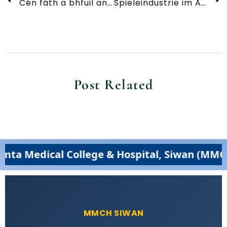
Cén fáth a bhfuil an oiread sin grá ag imreoirí na hÉireann do Rainbet Casino
Spieleindustrie im Aufruhr: Mafia Casino betritt deutschen Markt mit Innovationen
Post Related
cal College & Hospital, Siwan (MMCH,Siwan) 
MMCH SIWAN