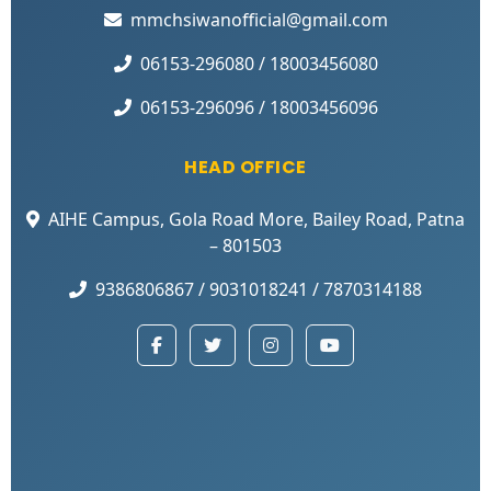
mmchsiwanofficial@gmail.com
06153-296080 / 18003456080
06153-296096 / 18003456096
HEAD OFFICE
AIHE Campus, Gola Road More, Bailey Road, Patna
– 801503
9386806867 / 9031018241 / 7870314188