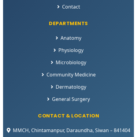
Contact
DEPARTMENTS
Anatomy
Physiology
Microbiology
Community Medicine
Dermatology
General Surgery
CONTACT & LOCATION
MMCH, Chintamanpur, Daraundha, Siwan – 841404