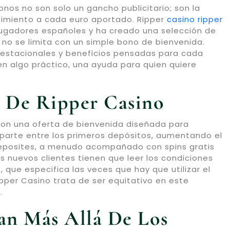
onos no son solo un gancho publicitario; son la
dimiento a cada euro aportado. Ripper
casino ripper
jugadores españoles y ha creado una selección de
no se limita con un simple bono de bienvenida.
estacionales y beneficios pensadas para cada
n algo práctico, una ayuda para quien quiere
 De Ripper Casino
 con una oferta de bienvenida diseñada para
eparte entre los primeros depósitos, aumentando el
e deposites, a menudo acompañado con spins gratis
 nuevos clientes tienen que leer los condiciones
, que especifica las veces que hay que utilizar el
pper Casino trata de ser equitativo en este
.
Van Más Allá De Los