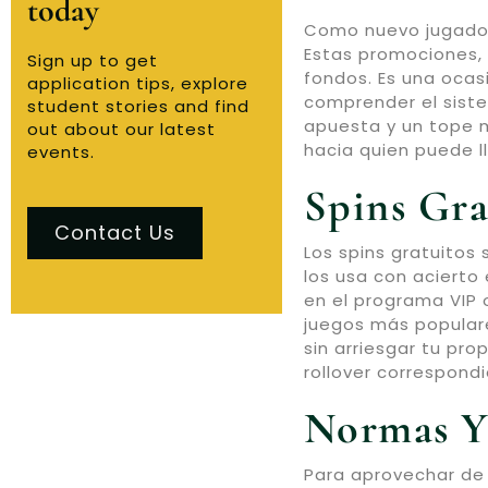
today
Como nuevo jugador
Estas promociones, 
Sign up to get
fondos. Es una ocas
application tips, explore
comprender el siste
student stories and find
apuesta y un tope m
out about our latest
hacia quien puede ll
events.
Spins Gra
Contact Us
Los spins gratuitos
los usa con acierto
en el programa VIP 
juegos más populare
sin arriesgar tu pr
rollover correspondi
Normas Y
Para aprovechar de 