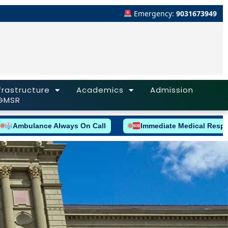
Emergency:
9031673949
frastructure
Academics
Admission
GMSR
lance Always On Call
Immediate Medical Response