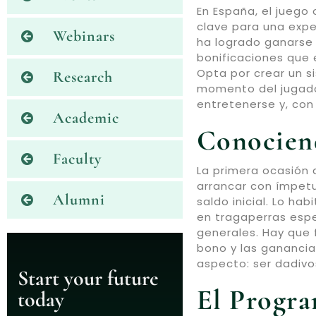
En España, el juego 
clave para una expe
Webinars
ha logrado ganarse 
bonificaciones que 
Opta por crear un 
Research
momento del jugador
entretenerse y, con 
Academic
Conocien
Faculty
La primera ocasión 
arrancar con ímpetu
Alumni
saldo inicial. Lo h
en tragaperras espe
generales. Hay que f
bono y las ganancia
aspecto: ser dadivo
Start your future
El Progra
today