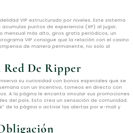
elidad VIP estructurado por niveles. Este sistema
 acumulas puntos de experiencia (XP) al jugar,
mensual más alto, giros gratis periódicos, un
programa VIP consigue que la relación con el casino
recompensa de manera permanente, no solo al
La Red De Ripper
onserva su curiosidad con bonos especiales que se
 semana con un incentivo, torneos en directo con
dos. A la página le encanta vincular sus promociones
ades del país. Esto crea un sensación de comunidad.
 de la página o activar las alertas por e-mail y
Obligación