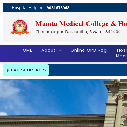
Hospital Helpline:
9031673948
Mamta Medical College & Ho
Chintamanpur, Daraundha, Siwan – 841404
HOME
About
Online OPD Reg.
Hosp
Medi
LATEST UPDATES