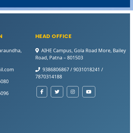
Welcome to
N
HEAD OFFICE
araundha,
AIHE Campus, Gola Road More, Bailey
Road, Patna – 801503
il.com
9386806867 / 9031018241 /
7870314188
6080
6096