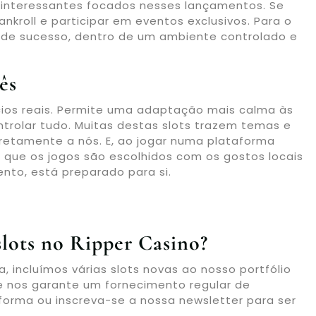
s interessantes focados nesses lançamentos. Se
bankroll e participar em eventos exclusivos. Para o
r de sucesso, dentro de um ambiente controlado e
ês
ícios reais. Permite uma adaptação mais calma às
ntrolar tudo. Muitas destas slots trazem temas e
iretamente a nós. E, ao jogar numa plataforma
 que os jogos são escolhidos com os gostos locais
to, está preparado para si.
slots no Ripper Casino?
 incluímos várias slots novas ao nosso portfólio
e nos garante um fornecimento regular de
orma ou inscreva-se a nossa newsletter para ser