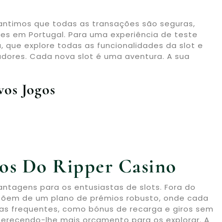
rantimos que todas as transações são seguras,
es em Portugal. Para uma experiência de teste
que explore todas as funcionalidades da slot e
cadores. Cada nova slot é uma aventura. A sua
vos Jogos
dos Do Ripper Casino
ntagens para os entusiastas de slots. Fora do
spõem de um plano de prémios robusto, onde cada
tas frequentes, como bónus de recarga e giros sem
ferecendo-lhe mais orçamento para os explorar. A