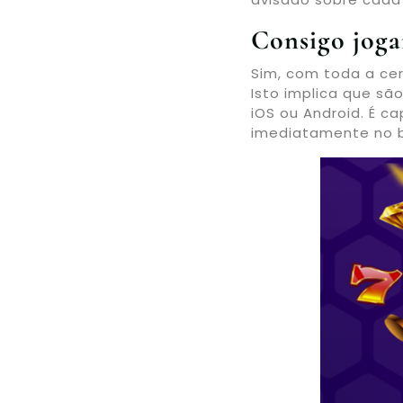
Consigo jogar
Sim, com toda a ce
Isto implica que s
iOS ou Android. É c
imediatamente no b