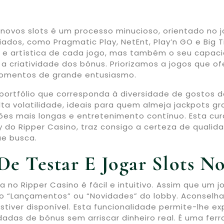
 novos slots é um processo minucioso, orientado no 
iados, como Pragmatic Play, NetEnt, Play’n GO e Big
 e artística de cada jogo, mas também o seu capacid
e a criatividade dos bónus. Priorizamos a jogos que 
omentos de grande entusiasmo.
m portfólio que corresponda à diversidade de gostos
 alta volatilidade, ideais para quem almeja jackpots 
sões mais longas e entretenimento contínuo. Esta c
y do Ripper Casino, traz consigo a certeza de qualida
ue busca.
e Testar E Jogar Slots N
a no Ripper Casino é fácil e intuitivo. Assim que um 
ão “Lançamentos” ou “Novidades” do lobby. Aconsel
tiver disponível. Esta funcionalidade permite-lhe ex
das de bónus sem arriscar dinheiro real. É uma ferr