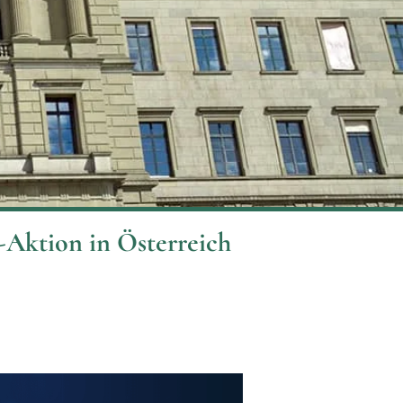
-Aktion in Österreich