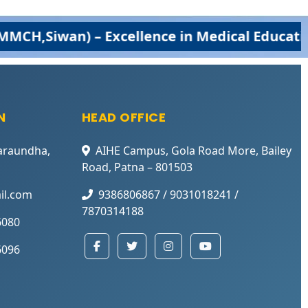
cellence in Medical Education & Care
N
HEAD OFFICE
araundha,
AIHE Campus, Gola Road More, Bailey
Road, Patna – 801503
il.com
9386806867 / 9031018241 /
7870314188
6080
6096