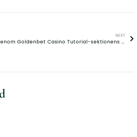
NEXT
Min resa genom Goldenbet Casino Tutorial-sektionens nytta i Sverige
ed