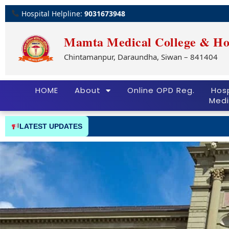
Hospital Helpline:
9031673948
Mamta Medical College & Ho
Chintamanpur, Daraundha, Siwan – 841404
HOME
About
Online OPD Reg.
Hosp
Medi
LATEST UPDATES