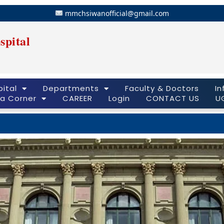
mmchsiwanofficial@gmail.com
spital
ital
Departments
Faculty & Doctors
In
a Corner
CAREER
Login
CONTACT US
U