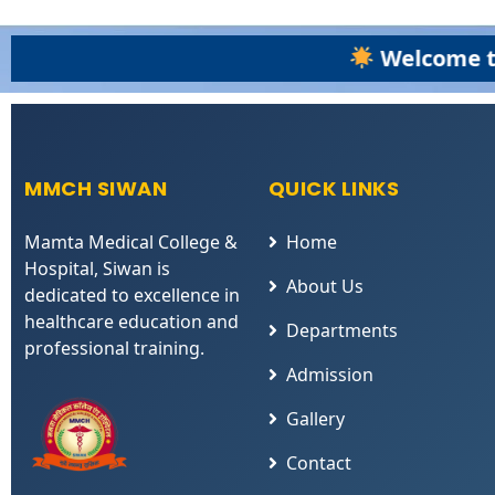
Welcome to Mamta Medical C
MMCH SIWAN
QUICK LINKS
Mamta Medical College &
Home
Hospital, Siwan is
About Us
dedicated to excellence in
healthcare education and
Departments
professional training.
Admission
Gallery
Contact