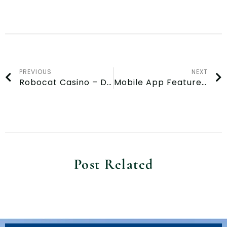
PREVIOUS
NEXT
Robocat Casino – Die herausragenden Merkmale der Plattform, die es in Österreich besonders machen
Mobile App Features und Gaming unterwegs bei Mafia Casino in Deutschland
Post Related