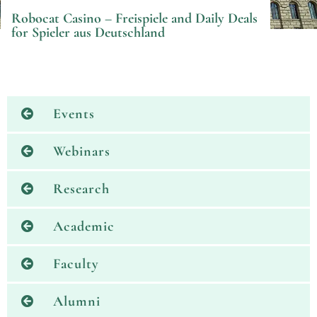
Robocat Casino – Freispiele and Daily Deals
for Spieler aus Deutschland
Events
Webinars
Research
Academic
Faculty
Alumni