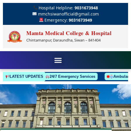
Hospital Helpline:
9031673948
mmchsiwanofficial@gmail.com
Emergency:
9031673949
Mamta Medical College & Hospital
Chintamanpur, Daraundha, Siwan – 841404
LATEST UPDATES
24/7 Emergency Services
Ambulance Alw