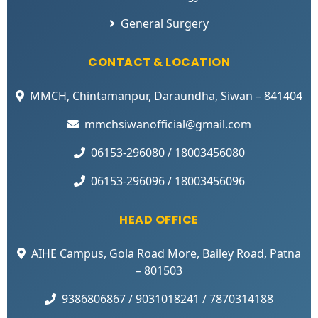
General Surgery
CONTACT & LOCATION
MMCH, Chintamanpur, Daraundha, Siwan – 841404
mmchsiwanofficial@gmail.com
06153-296080 / 18003456080
06153-296096 / 18003456096
HEAD OFFICE
AIHE Campus, Gola Road More, Bailey Road, Patna
– 801503
9386806867 / 9031018241 / 7870314188