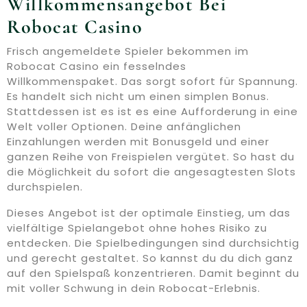
Willkommensangebot Bei
Robocat Casino
Frisch angemeldete Spieler bekommen im
Robocat Casino ein fesselndes
Willkommenspaket. Das sorgt sofort für Spannung.
Es handelt sich nicht um einen simplen Bonus.
Stattdessen ist es ist es eine Aufforderung in eine
Welt voller Optionen. Deine anfänglichen
Einzahlungen werden mit Bonusgeld und einer
ganzen Reihe von Freispielen vergütet. So hast du
die Möglichkeit du sofort die angesagtesten Slots
durchspielen.
Dieses Angebot ist der optimale Einstieg, um das
vielfältige Spielangebot ohne hohes Risiko zu
entdecken. Die Spielbedingungen sind durchsichtig
und gerecht gestaltet. So kannst du du dich ganz
auf den Spielspaß konzentrieren. Damit beginnt du
mit voller Schwung in dein Robocat-Erlebnis.