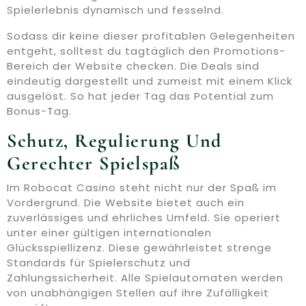
Spielerlebnis dynamisch und fesselnd.
Sodass dir keine dieser profitablen Gelegenheiten
entgeht, solltest du tagtäglich den Promotions-
Bereich der Website checken. Die Deals sind
eindeutig dargestellt und zumeist mit einem Klick
ausgelöst. So hat jeder Tag das Potential zum
Bonus-Tag.
Schutz, Regulierung Und
Gerechter Spielspaß
Im Robocat Casino steht nicht nur der Spaß im
Vordergrund. Die Website bietet auch ein
zuverlässiges und ehrliches Umfeld. Sie operiert
unter einer gültigen internationalen
Glücksspiellizenz. Diese gewährleistet strenge
Standards für Spielerschutz und
Zahlungssicherheit. Alle Spielautomaten werden
von unabhängigen Stellen auf ihre Zufälligkeit