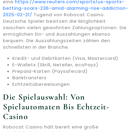
eine
https://www.reuters.com/sports/us-sports-
betting-soars-236-amid-alarming-rise-addiction-
2025-02-21/
Tugend von Robocat Casino.
Deutsche Spieler besitzen die Möglichkeit
zwischen vielen gewohnten Zahlungsoptionen. Sie
ermöglichen Ein- und Auszahlungen ebenso
bequem. Die Auszahlungszeiten zählen den
schnellsten in der Branche.
Kredit- und Debitkarten (Visa, Mastercard)
E-Wallets (Skrill, Neteller, ecoPayz)
Prepaid-Karten (Paysafecard)
Banktransfers
Echtzeitüberweisungen
Die Spielauswahl: Von
Spielautomaten Bis Echtzeit-
Casino
Robocat Casino hält bereit eine große