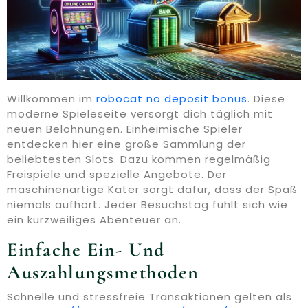
Willkommen im
robocat no deposit bonus
. Diese
moderne Spieleseite versorgt dich täglich mit
neuen Belohnungen. Einheimische Spieler
entdecken hier eine große Sammlung der
beliebtesten Slots. Dazu kommen regelmäßig
Freispiele und spezielle Angebote. Der
maschinenartige Kater sorgt dafür, dass der Spaß
niemals aufhört. Jeder Besuchstag fühlt sich wie
ein kurzweiliges Abenteuer an.
Einfache Ein- Und
Auszahlungsmethoden
Schnelle und stressfreie Transaktionen gelten als