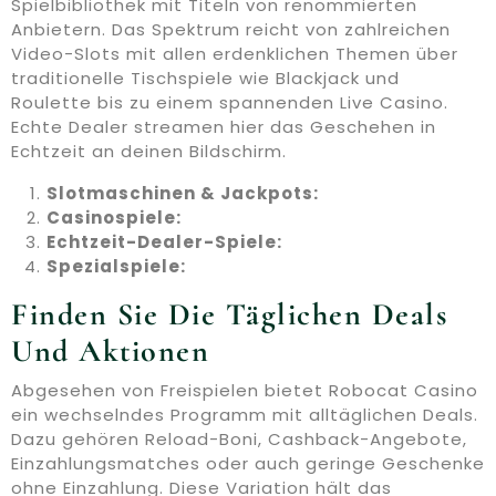
Spielbibliothek mit Titeln von renommierten
Anbietern. Das Spektrum reicht von zahlreichen
Video-Slots mit allen erdenklichen Themen über
traditionelle Tischspiele wie Blackjack und
Roulette bis zu einem spannenden Live Casino.
Echte Dealer streamen hier das Geschehen in
Echtzeit an deinen Bildschirm.
Slotmaschinen & Jackpots:
Casinospiele:
Echtzeit-Dealer-Spiele:
Spezialspiele:
Finden Sie Die Täglichen Deals
Und Aktionen
Abgesehen von Freispielen bietet Robocat Casino
ein wechselndes Programm mit alltäglichen Deals.
Dazu gehören Reload-Boni, Cashback-Angebote,
Einzahlungsmatches oder auch geringe Geschenke
ohne Einzahlung. Diese Variation hält das