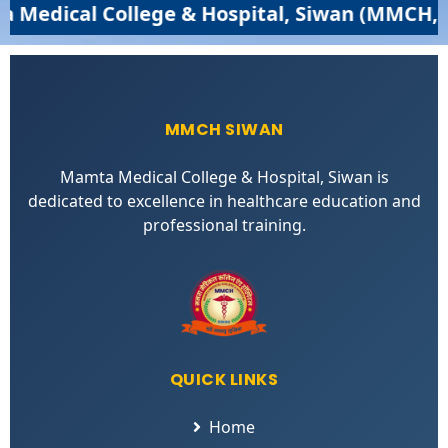
 College & Hospital, Siwan (MMCH,Siwan) – E
MMCH SIWAN
Mamta Medical College & Hospital, Siwan is
dedicated to excellence in healthcare education and
professional training.
QUICK LINKS
Home