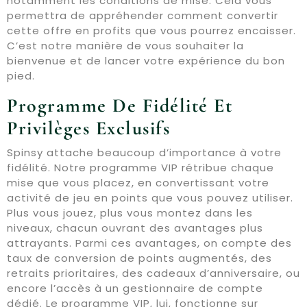
notamment les conditions de mise. Cela vous
permettra de appréhender comment convertir
cette offre en profits que vous pourrez encaisser.
C’est notre manière de vous souhaiter la
bienvenue et de lancer votre expérience du bon
pied.
Programme De Fidélité Et
Privilèges Exclusifs
Spinsy attache beaucoup d’importance à votre
fidélité. Notre programme VIP rétribue chaque
mise que vous placez, en convertissant votre
activité de jeu en points que vous pouvez utiliser.
Plus vous jouez, plus vous montez dans les
niveaux, chacun ouvrant des avantages plus
attrayants. Parmi ces avantages, on compte des
taux de conversion de points augmentés, des
retraits prioritaires, des cadeaux d’anniversaire, ou
encore l’accès à un gestionnaire de compte
dédié. Le programme VIP, lui, fonctionne sur