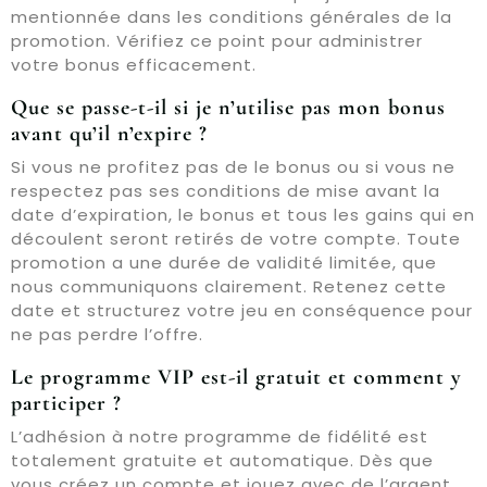
mentionnée dans les conditions générales de la
promotion. Vérifiez ce point pour administrer
votre bonus efficacement.
Que se passe-t-il si je n’utilise pas mon bonus
avant qu’il n’expire ?
Si vous ne profitez pas de le bonus ou si vous ne
respectez pas ses conditions de mise avant la
date d’expiration, le bonus et tous les gains qui en
découlent seront retirés de votre compte. Toute
promotion a une durée de validité limitée, que
nous communiquons clairement. Retenez cette
date et structurez votre jeu en conséquence pour
ne pas perdre l’offre.
Le programme VIP est-il gratuit et comment y
participer ?
L’adhésion à notre programme de fidélité est
totalement gratuite et automatique. Dès que
vous créez un compte et jouez avec de l’argent