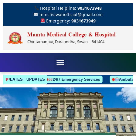
Hospital Helpline:
9031673948
mmchsiwanofficial@gmail.com
Emergency:
9031673949
Mamta Medical College & Hospital
Chintamanpur, Daraundha, Siwan – 841404
LATEST UPDATES
24/7 Emergency Services
Ambulance Alw