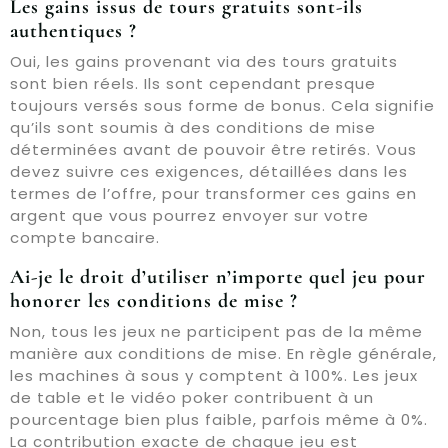
Les gains issus de tours gratuits sont-ils
authentiques ?
Oui, les gains provenant via des tours gratuits
sont bien réels. Ils sont cependant presque
toujours versés sous forme de bonus. Cela signifie
qu’ils sont soumis à des conditions de mise
déterminées avant de pouvoir être retirés. Vous
devez suivre ces exigences, détaillées dans les
termes de l’offre, pour transformer ces gains en
argent que vous pourrez envoyer sur votre
compte bancaire.
Ai-je le droit d’utiliser n’importe quel jeu pour
honorer les conditions de mise ?
Non, tous les jeux ne participent pas de la même
manière aux conditions de mise. En règle générale,
les machines à sous y comptent à 100%. Les jeux
de table et le vidéo poker contribuent à un
pourcentage bien plus faible, parfois même à 0%.
La contribution exacte de chaque jeu est