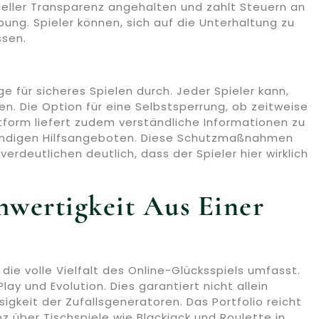
zieller Transparenz angehalten und zahlt Steuern an
ung. Spieler können, sich auf die Unterhaltung zu
ssen.
für sicheres Spielen durch. Jeder Spieler kann,
en. Die Option für eine Selbstsperrung, ob zeitweise
attform liefert zudem verständliche Informationen zu
hkundigen Hilfsangeboten. Diese Schutzmaßnahmen
erdeutlichen deutlich, dass der Spieler hier wirklich
hwertigkeit Aus Einer
ie volle Vielfalt des Online-Glücksspiels umfasst.
ay und Evolution. Dies garantiert nicht allein
igkeit der Zufallsgeneratoren. Das Portfolio reicht
z über Tischspiele wie Blackjack und Roulette in