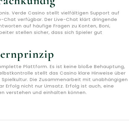
Fachkundig
nis. Verde Casino stellt vielfältigen Support auf
-Chat verfügbar. Der Live-Chat klärt dringende
Antworten auf häufige Fragen zu Konten, Boni,
iter stellen sicher, dass sich Spieler gut
Kernprinzip
mplette Plattform. Es ist keine bloße Behauptung,
elbstkontrolle stellt das Casino klare Hinweise über
e Spielkultur. Die Zusammenarbeit mit unabhängigen
r Erfolg nicht nur Umsatz. Erfolg ist auch, eine
zen verstehen und einhalten können.