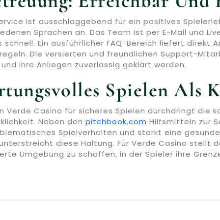
treuung: Erreichbar Und 
rvice ist ausschlaggebend für ein positives Spielerleb
edenen Sprachen an. Das Team ist per E-Mail und Live
chnell. Ein ausführlicher FAQ-Bereich liefert direkt 
egeln. Die versierten und freundlichen Support-Mitarbe
und ihre Anliegen zuverlässig geklärt werden.
tungsvolles Spielen Als 
Verde Casino für sicheres Spielen durchdringt die ko
klichkeit. Neben den
pitchbook.com
Hilfsmitteln zur S
blematisches Spielverhalten und stärkt eine gesund
unterstreicht diese Haltung. Für Verde Casino stellt da
lierte Umgebung zu schaffen, in der Spieler ihre Gren