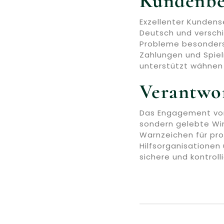
Kundenbe
Exzellenter Kundense
Deutsch und verschi
Probleme besonders s
Zahlungen und Spielr
unterstützt wähnen 
Verantwor
Das Engagement von 
sondern gelebte Wir
Warnzeichen für pro
Hilfsorganisationen 
sichere und kontrol