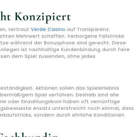
ht Konzipiert
en, vertraut
Verde Casino
auf Transparenz.
echten Mehrwert schaffen. Verborgene Fallstricke
sätze während der Bonusphase sind gerecht. Diese
nliegen ist nachhaltige Kundenbindung durch faire
assen dem Spiel zuwenden, ohne jedes
ständigkeit. Aktionen sollen das Spielerlebnis
bermäßigem Spiel verführen. Deshalb sind alle
iele oder Einzahlungsboni haben oft vernünftige
ungsbewusste Ansatz unterstreicht noch einmal, dass
rkaufstricks, sondern durch ehrliche Konditionen