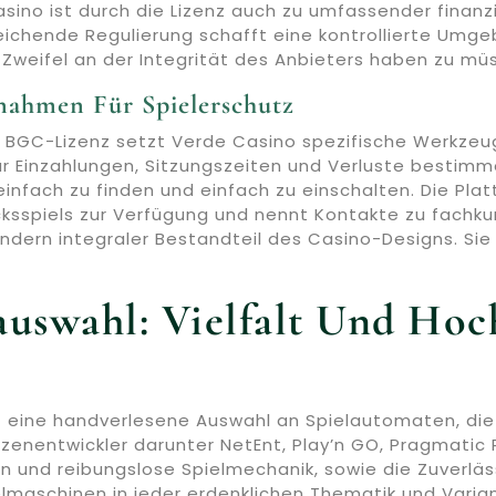
asino ist durch die Lizenz auch zu umfassender finan
eichende Regulierung schafft eine kontrollierte Umgeb
 Zweifel an der Integrität des Anbieters haben zu mü
nahmen Für Spielerschutz
BGC-Lizenz setzt Verde Casino spezifische Werkzeuge 
für Einzahlungen, Sitzungszeiten und Verluste bestimm
t einfach zu finden und einfach zu einschalten. Die Pl
ücksspiels zur Verfügung und nennt Kontakte zu fac
ndern integraler Bestandteil des Casino-Designs. Sie v
auswahl: Vielfalt Und Hoc
 eine handverlesene Auswahl an Spielautomaten, die d
tzenentwickler darunter NetEnt, Play’n GO, Pragmatic Pl
n und reibungslose Spielmechanik, sowie die Zuverläss
elmaschinen in jeder erdenklichen Thematik und Varian