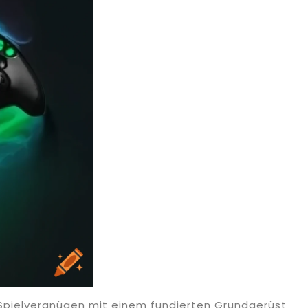
t Spielvergnügen mit einem fundierten Grundgerüst