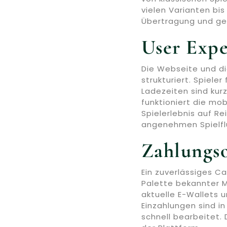
vielen Varianten bi
Übertragung und gen
User Expe
Die Webseite und di
strukturiert. Spiele
Ladezeiten sind kur
funktioniert die mo
Spielerlebnis auf Re
angenehmen Spielfl
Zahlungso
Ein zuverlässiges C
Palette bekannter M
aktuelle E-Wallets 
Einzahlungen sind i
schnell bearbeitet. 