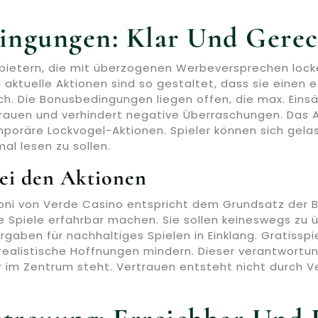
ingungen: Klar Und Gerec
nbietern, die mit überzogenen Werbeversprechen lock
aktuelle Aktionen sind so gestaltet, dass sie einen 
ch. Die Bonusbedingungen liegen offen, die max. Ein
rauen und verhindert negative Überraschungen. Das A
poräre Lockvogel-Aktionen. Spieler können sich gel
al lesen zu sollen.
ei den Aktionen
oni von Verde Casino entspricht dem Grundsatz der Be
 Spiele erfahrbar machen. Sie sollen keineswegs zu ü
rgaben für nachhaltiges Spielen in Einklang. Gratissp
nrealistische Hoffnungen mindern. Dieser verantwort
r im Zentrum steht. Vertrauen entsteht nicht durch Ve