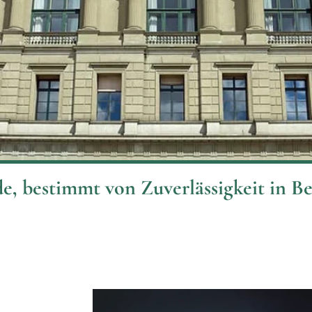
de, bestimmt von Zuverlässigkeit in Be