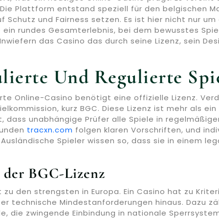
 Die Plattform entstand speziell für den belgischen M
 Schutz und Fairness setzen. Es ist hier nicht nur um
 ein rundes Gesamterlebnis, bei dem bewusstes Spiel
Inwiefern das Casino das durch seine Lizenz, sein Desi
lierte Und Regulierte Sp
te Online-Casino benötigt eine offizielle Lizenz. Ver
elkommission, kurz BGC. Diese Lizenz ist mehr als ein 
rt, dass unabhängige Prüfer alle Spiele in regelmäßig
Kunden
tracxn.com
folgen klaren Vorschriften, und in
usländische Spieler wissen so, dass sie in einem lega
z der BGC-Lizenz
 zu den strengsten in Europa. Ein Casino hat zu Krite
er technische Mindestanforderungen hinaus. Dazu zä
lle, die zwingende Einbindung in nationale Sperrsys