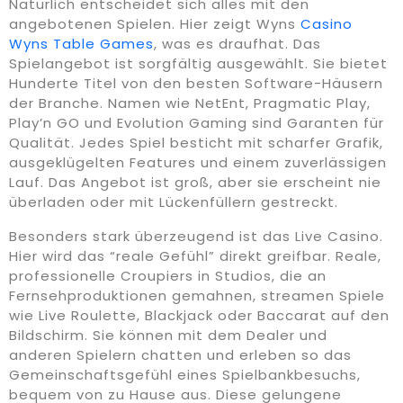
Natürlich entscheidet sich alles mit den
angebotenen Spielen. Hier zeigt Wyns
Casino
Wyns Table Games
, was es draufhat. Das
Spielangebot ist sorgfältig ausgewählt. Sie bietet
Hunderte Titel von den besten Software-Häusern
der Branche. Namen wie NetEnt, Pragmatic Play,
Play’n GO und Evolution Gaming sind Garanten für
Qualität. Jedes Spiel besticht mit scharfer Grafik,
ausgeklügelten Features und einem zuverlässigen
Lauf. Das Angebot ist groß, aber sie erscheint nie
überladen oder mit Lückenfüllern gestreckt.
Besonders stark überzeugend ist das Live Casino.
Hier wird das “reale Gefühl” direkt greifbar. Reale,
professionelle Croupiers in Studios, die an
Fernsehproduktionen gemahnen, streamen Spiele
wie Live Roulette, Blackjack oder Baccarat auf den
Bildschirm. Sie können mit dem Dealer und
anderen Spielern chatten und erleben so das
Gemeinschaftsgefühl eines Spielbankbesuchs,
bequem von zu Hause aus. Diese gelungene