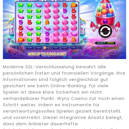
Moderne SSL-Verschlüsselung bewahrt alle
persönlichen Daten und finanziellen Vorgänge. Ihre
Informationen sind folglich vergleichbar gut
gesichert wie beim Online-Banking. Für viele
Spieler ist diese klare Sicherheit ein nicht
verhandelbarer Punkt. Wyns Casino tut noch einen
Schritt weiter, indem es Instrumente für
verantwortungsvolles Spielen gezielt bereitstellt
und vorantreibt. Dieser integrative Ansatz belegt,
dass dem Anbieter dauerhafte