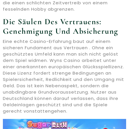
die einen schlichten Zeitvertreib von einem
fesselnden Hobby abgrenzen.
Die Säulen Des Vertrauens:
Genehmigung Und Absicherung
Eine echte Casino-Erfahrung baut auf einem
sicheren Fundament aus Vertrauen . Ohne ein
geschütztes Umfeld kann man sich nicht gelöst
dem Spiel widmen. Wyns Casino arbeitet unter
einer anerkannten europäischen Glücksspiellizenz.
Diese Lizenz fordert strenge Bedingungen an
Spielersicherheit, Redlichkeit und den Umgang mit
Geld. Das ist kein Nebenaspekt, sondern die
unabdingbare Grundvoraussetzung. Nutzer aus
Deutschland können darauf verlassen, dass ihre
Geldeinlagen geschützt sind und die Spiele
gerecht vonstattengehen.