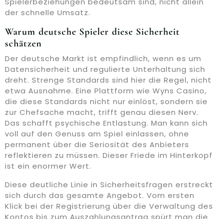
Spielerbeziehungen bedeutsam sind, nicht allein
der schnelle Umsatz.
Warum deutsche Spieler diese Sicherheit
schätzen
Der deutsche Markt ist empfindlich, wenn es um
Datensicherheit und regulierte Unterhaltung sich
dreht. Strenge Standards sind hier die Regel, nicht
etwa Ausnahme. Eine Plattform wie Wyns Casino,
die diese Standards nicht nur einlöst, sondern sie
zur Chefsache macht, trifft genau diesen Nerv.
Das schafft psychische Entlastung. Man kann sich
voll auf den Genuss am Spiel einlassen, ohne
permanent über die Seriosität des Anbieters
reflektieren zu müssen. Dieser Friede im Hinterkopf
ist ein enormer Wert.
Diese deutliche Linie in Sicherheitsfragen erstreckt
sich durch das gesamte Angebot. Vom ersten
Klick bei der Registrierung über die Verwaltung des
Kontos bis zum Auszahlungsantrag spürt man die