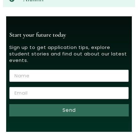
Start your future today
Sign up to get application tips, explore
student stories and find out about our latest
events.
Send