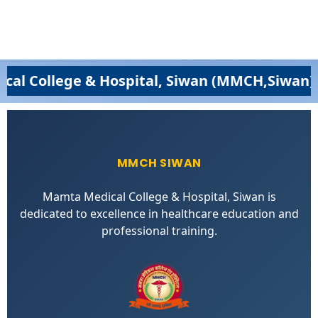
ge & Hospital, Siwan (MMCH,Siwan) – Excelle
MMCH SIWAN
Mamta Medical College & Hospital, Siwan is
dedicated to excellence in healthcare education and
professional training.