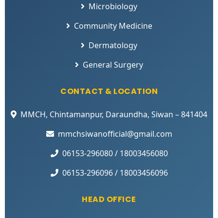
Microbiology
Community Medicine
Dermatology
General Surgery
CONTACT & LOCATION
MMCH, Chintamanpur, Daraundha, Siwan – 841404
mmchsiwanofficial@gmail.com
06153-296080 / 18003456080
06153-296096 / 18003456096
HEAD OFFICE