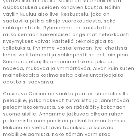
ystävällisellä tavalla. Meillä on suomenkielistä
asiakastukea useiden kanavien kautta. Näihin
väyliin kuuluu aito live-keskustelu, joka on
saatavilla pitkiä aikoja vuorokaudesta, sekä
sähköpostituki. Ryhmämme on koulutettu
ratkaisemaan kaikenlaiset ongelmat tehokkaasti.
Kysymykset voivat käsitellä teknologiaa tai
talletuksia. Pyrimme vastailemaan live-chatissä
lähes välittömästi ja sähköpostitse erittäin pian.
Suomen pelaajille annamme tukea, joka on
nopeaa, mukavaa ja ymmärtävää. Aivan kuin kuten
maineikkaalta kotimaiselta palveluntarjoajalta
odottaisi saavansa.
Casinova Casino on vankka päätös suomalaisille
pelaajille, jotka hakevat turvallista ja jännittävää
pelaamiskokemusta. Se on räätälöity kokonaan
suomalaisille. Annamme jatkuvaa oikean rahan
pelaamista monipuolisen pelivalikoiman kanssa.
Mukana on viehättäviä bonuksia ja sulavaa
mobiilipelaamista. Koko tämän varmistaa