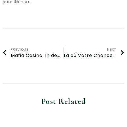
suosikkinsa.
PREVIOUS
NEXT
Mafia Casino: In dem jeder Spin ein Jackpot für die hiesige sein könnte
Là où Votre Chance Paraît Équitable, À destination des Joueurs Français Sur Instant Casino
Post Related