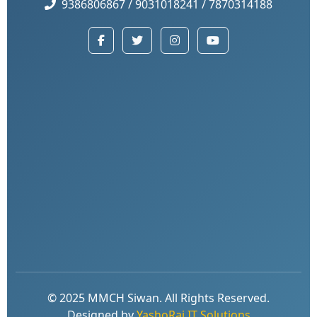
9386806867 / 9031018241 / 7870314188
© 2025 MMCH Siwan. All Rights Reserved.
Designed by
YashoRaj IT Solutions