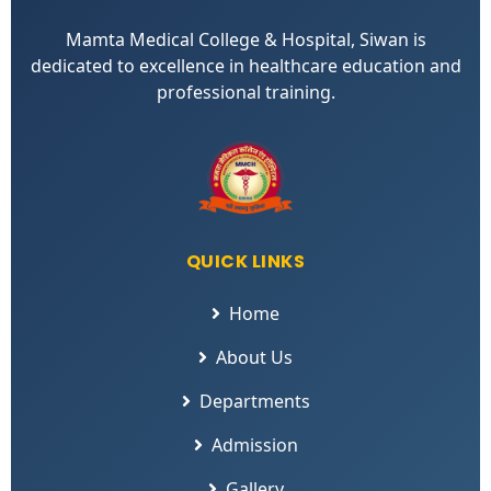
Mamta Medical College & Hospital, Siwan is
dedicated to excellence in healthcare education and
professional training.
QUICK LINKS
Home
About Us
Departments
Admission
Gallery