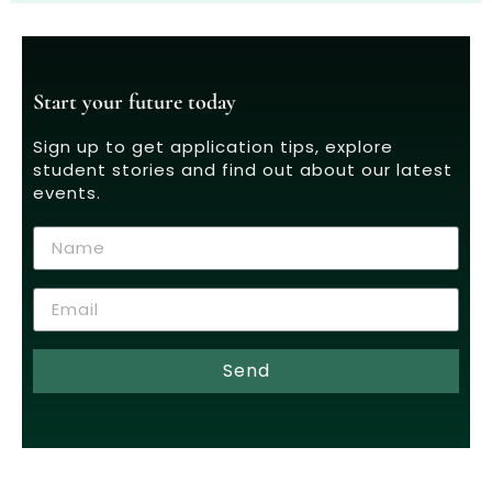
Start your future today
Sign up to get application tips, explore
student stories and find out about our latest
events.
Send