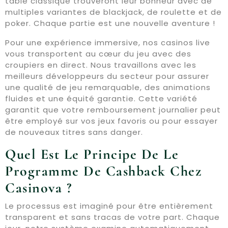
table classique trouveront leur bonheur avec de
multiples variantes de blackjack, de roulette et de
poker. Chaque partie est une nouvelle aventure !
Pour une expérience immersive, nos casinos live
vous transportent au cœur du jeu avec des
croupiers en direct. Nous travaillons avec les
meilleurs développeurs du secteur pour assurer
une qualité de jeu remarquable, des animations
fluides et une équité garantie. Cette variété
garantit que votre remboursement journalier peut
être employé sur vos jeux favoris ou pour essayer
de nouveaux titres sans danger.
Quel Est Le Principe De Le
Programme De Cashback Chez
Casinova ?
Le processus est imaginé pour être entièrement
transparent et sans tracas de votre part. Chaque