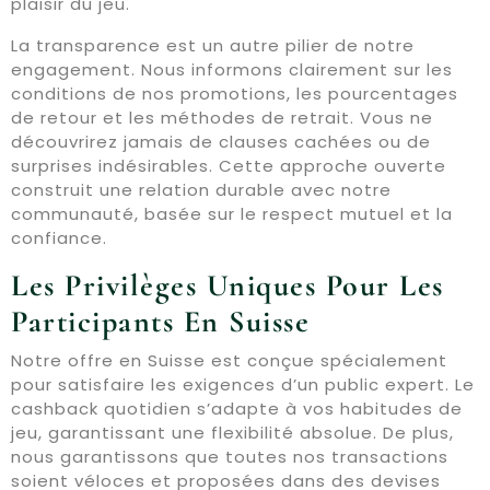
plaisir du jeu.
La transparence est un autre pilier de notre
engagement. Nous informons clairement sur les
conditions de nos promotions, les pourcentages
de retour et les méthodes de retrait. Vous ne
découvrirez jamais de clauses cachées ou de
surprises indésirables. Cette approche ouverte
construit une relation durable avec notre
communauté, basée sur le respect mutuel et la
confiance.
Les Privilèges Uniques Pour Les
Participants En Suisse
Notre offre en Suisse est conçue spécialement
pour satisfaire les exigences d’un public expert. Le
cashback quotidien s’adapte à vos habitudes de
jeu, garantissant une flexibilité absolue. De plus,
nous garantissons que toutes nos transactions
soient véloces et proposées dans des devises