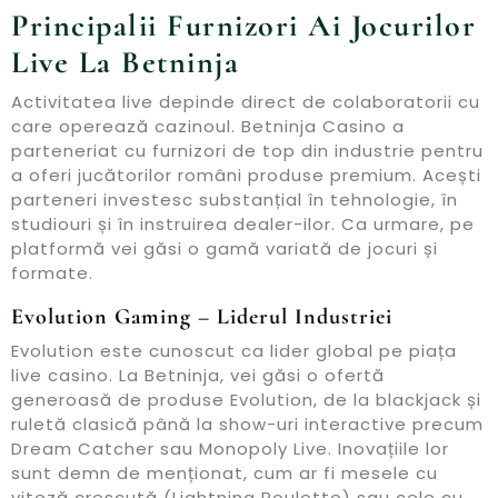
Principalii Furnizori Ai Jocurilor
Live La Betninja
Activitatea live depinde direct de colaboratorii cu
care operează cazinoul. Betninja Casino a
parteneriat cu furnizori de top din industrie pentru
a oferi jucătorilor români produse premium. Acești
parteneri investesc substanțial în tehnologie, în
studiouri și în instruirea dealer-ilor. Ca urmare, pe
platformă vei găsi o gamă variată de jocuri și
formate.
Evolution Gaming – Liderul Industriei
Evolution este cunoscut ca lider global pe piața
live casino. La Betninja, vei găsi o ofertă
generoasă de produse Evolution, de la blackjack și
ruletă clasică până la show-uri interactive precum
Dream Catcher sau Monopoly Live. Inovațiile lor
sunt demn de menționat, cum ar fi mesele cu
viteză crescută (Lightning Roulette) sau cele cu