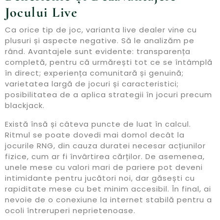
Jocului Live
Ca orice tip de joc, varianta live dealer vine cu
plusuri și aspecte negative. Să le analizăm pe
rând. Avantajele sunt evidente: transparența
completă, pentru că urmărești tot ce se întâmplă
în direct; experiența comunitară și genuină;
varietatea largă de jocuri și caracteristici;
posibilitatea de a aplica strategii în jocuri precum
blackjack.
Există însă și câteva puncte de luat în calcul.
Ritmul se poate dovedi mai domol decât la
jocurile RNG, din cauza duratei necesar acțiunilor
fizice, cum ar fi învârtirea cărților. De asemenea,
unele mese cu valori mari de pariere pot deveni
intimidante pentru jucători noi, dar găsești cu
rapiditate mese cu bet minim accesibil. În final, ai
nevoie de o conexiune la internet stabilă pentru a
ocoli întreruperi neprietenoase.