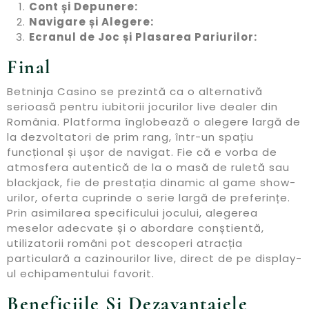
Cont și Depunere:
Navigare și Alegere:
Ecranul de Joc și Plasarea Pariurilor:
Final
Betninja Casino se prezintă ca o alternativă
serioasă pentru iubitorii jocurilor live dealer din
România. Platforma înglobează o alegere largă de
la dezvoltatori de prim rang, într-un spațiu
funcțional și ușor de navigat. Fie că e vorba de
atmosfera autentică de la o masă de ruletă sau
blackjack, fie de prestația dinamic al game show-
urilor, oferta cuprinde o serie largă de preferințe.
Prin asimilarea specificului jocului, alegerea
meselor adecvate și o abordare conștientă,
utilizatorii români pot descoperi atracția
particulară a cazinourilor live, direct de pe display-
ul echipamentului favorit.
Beneficiile Și Dezavantajele