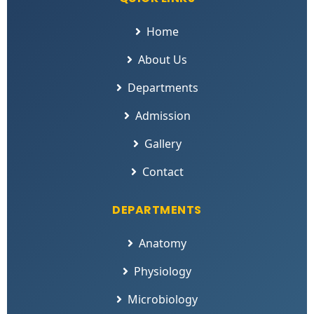
Home
About Us
Departments
Admission
Gallery
Contact
DEPARTMENTS
Anatomy
Physiology
Microbiology