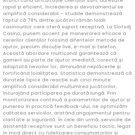
Atunci când dificultățile clienților sunt adresate
rapid și eficient, încrederea și devotamentul se
amplifică considerabil – studiile demonstrează
faptul că 78% dintre jucători rămân loiali
casinourilor care oferă suport receptivă. La Slotsdj
Casino, punem accent pe manevrarea eficace a
cererilor clienților folosind diferitelor metode de
ajutor, precum discuție live, e-mail și telefon.
Această abordare multicanal garantează că
gamerii au parte de ajutor imediată, corectă și
adaptată nevoilor lor, diminuând neplăcerile și
fortificând loialitatea. Statistica demonstrează că
duratele tipice de reacție sub cinci minute
amplifică considerabil mulțumirea jucătorilor,
încurajând participarea pe durată lungă. Prin
monitorizarea continuă a parametrilor de ajutor și
punerea în practică feedback-ului, ne optimizăm
calitatea serviciilor, aratând angajamentul pentru
claritate și siguranță. În cele din urmă, serviciile de
asistență receptive sunt un beneficiu tactic, legat
în mod direct cu fidelizarea consumatorilor și