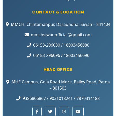
CONTACT & LOCATION
MMCH, Chintamanpur, Daraundha, Siwan – 841404
mmchsiwanofficial@gmail.com
06153-296080 / 18003456080
06153-296096 / 18003456096
HEAD OFFICE
AIHE Campus, Gola Road More, Bailey Road, Patna
– 801503
9386806867 / 9031018241 / 7870314188