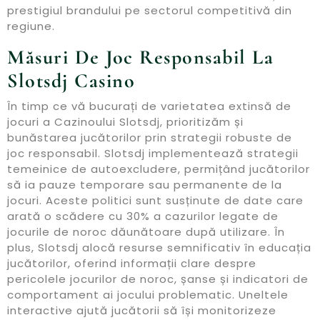
prestigiul brandului pe sectorul competitivă din
regiune.
Măsuri De Joc Responsabil La
Slotsdj Casino
În timp ce vă bucurați de varietatea extinsă de
jocuri a Cazinoului Slotsdj, prioritizăm și
bunăstarea jucătorilor prin strategii robuste de
joc responsabil. Slotsdj implementează strategii
temeinice de autoexcludere, permițând jucătorilor
să ia pauze temporare sau permanente de la
jocuri. Aceste politici sunt susținute de date care
arată o scădere cu 30% a cazurilor legate de
jocurile de noroc dăunătoare după utilizare. În
plus, Slotsdj alocă resurse semnificativ în educația
jucătorilor, oferind informații clare despre
pericolele jocurilor de noroc, șanse și indicatori de
comportament ai jocului problematic. Uneltele
interactive ajută jucătorii să își monitorizeze