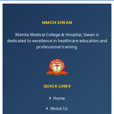
MMCH SIWAN
Mamta Medical College & Hospital, Siwan is
dedicated to excellence in healthcare education and
professional training.
QUICK LINKS
Home
About Us