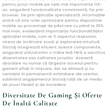
pentru jocuri mobile pe cele mai importante OS-
uri, asigurând funcționalitate consistentă, fie prin
browser, fie prin aplicație specializată. Informațiile
arată că site-urile optimizate pentru dispozitive
mobile au procentaje de păstrare cu până la 30%
mai mari, evidențiind importanța funcționalităților
aplicației mobile, cum ar fi aspectul responsiv,
viteza de încărcare scurți și explorarea intuitivă.
Slotsdj integrează eficient aceste componente,
asigurând utilizatorilor o trăire lină fără a sacrifica
diversitatea sau calitatea jocurilor. Această
abordare nu numai că lărgește accesul pentru
gamerii aflați în mișcare, dar se aliniază și cu
cerințele în permanentă schimbare ale userilor,
subliniind angajamentul Slotsdj față de un mediu
de jocuri flexibil și de încredere.
Diversitate De Gaming Și Oferte
De Înaltă Calitate