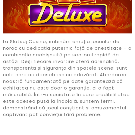
La Slotsdj Casino, îmbinăm emoția jocurilor de
noroc cu dedicația puternic față de onestitate – o
combinație neobișnuită pe sectorul rapidă de
astăzi. Deși fiecare învârtire oferă adrenalină,
transparența și siguranța din spatele scenei sunt
cele care ne deosebesc cu adevărat. Abordarea
noastră fundamentată pe date garantează că
echitatea nu este doar o garanție, ci o fapt
măsurabilă. Într-o societate în care credibilitatea
este adesea pusă la îndoială, suntem fermi,
demonstrând că jocul conștient și amuzamentul
captivant pot conviețui fără probleme.