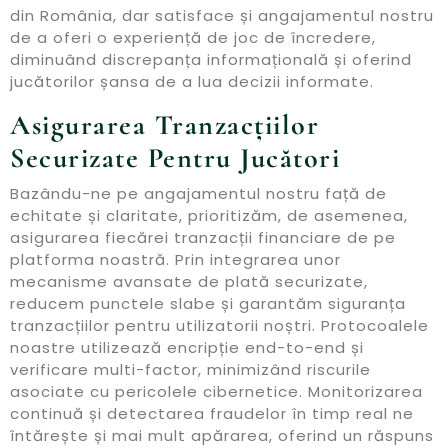
din România, dar satisface și angajamentul nostru
de a oferi o experiență de joc de încredere,
diminuând discrepanța informațională și oferind
jucătorilor șansa de a lua decizii informate.
Asigurarea Tranzacțiilor
Securizate Pentru Jucători
Bazându-ne pe angajamentul nostru față de
echitate și claritate, prioritizăm, de asemenea,
asigurarea fiecărei tranzacții financiare de pe
platforma noastră. Prin integrarea unor
mecanisme avansate de plată securizate,
reducem punctele slabe și garantăm siguranța
tranzacțiilor pentru utilizatorii noștri. Protocoalele
noastre utilizează encripție end-to-end și
verificare multi-factor, minimizând riscurile
asociate cu pericolele cibernetice. Monitorizarea
continuă și detectarea fraudelor în timp real ne
întărește și mai mult apărarea, oferind un răspuns