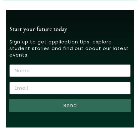
Start your future today
Sign up to get application tips, explore
student stories and find out about our latest
events.
Send