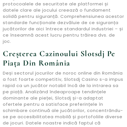
protocoalele de securitate ale platformei și
datele clare ale jocului creează o fundament
solidă pentru siguranță. Comprehensiunea acestor
standarde funcționale dezvăluie de ce siguranța
jucătorilor de aici întrece standardul industriei – și
ce înseamnă acest lucru pentru trăirea dvs. de
joc.
Creșterea Cazinoului Slotsdj Pe
Piața Din România
Deși sectorul jocurilor de noroc online din România
a fost foarte competitiv, Slotsdj Casino s-a impus
rapid ca un jucător notabil încă de la intrarea sa
pe piață. Analizând îndeaproape tendințele
dominante ale pieței, Slotsdj și-a adaptat
ofertele pentru a satisface preferințele în
schimbare continuă ale jucătorilor, concentrându-
se pe accesibilitatea mobilă și portofoliile diverse
de jocuri. Datele noastre indică faptul că