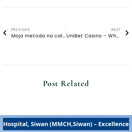
PREVIOUS
NEXT
Moja metoda na całkowite bonusy kasynowe, która funkcjonuje w Polsce
UniBet Casino – Where Success Feels Easy
Post Related
wan (MMCH,Siwan) – Excellence in Medical E