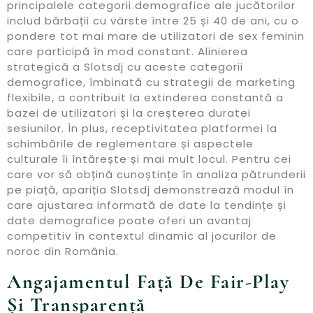
principalele categorii demografice ale jucătorilor
includ bărbații cu vârste între 25 și 40 de ani, cu o
pondere tot mai mare de utilizatori de sex feminin
care participă în mod constant. Alinierea
strategică a Slotsdj cu aceste categorii
demografice, îmbinată cu strategii de marketing
flexibile, a contribuit la extinderea constantă a
bazei de utilizatori și la creșterea duratei
sesiunilor. În plus, receptivitatea platformei la
schimbările de reglementare și aspectele
culturale îi întărește și mai mult locul. Pentru cei
care vor să obțină cunoștințe în analiza pătrunderii
pe piață, apariția Slotsdj demonstrează modul în
care ajustarea informată de date la tendințe și
date demografice poate oferi un avantaj
competitiv în contextul dinamic al jocurilor de
noroc din România.
Angajamentul Față De Fair-Play
Și Transparență