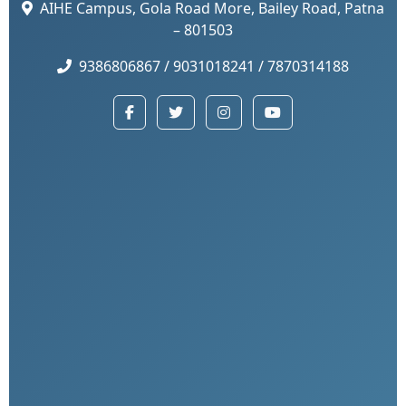
AIHE Campus, Gola Road More, Bailey Road, Patna
– 801503
9386806867 / 9031018241 / 7870314188