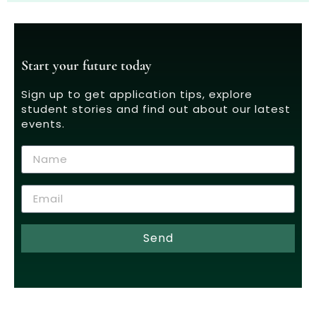
Start your future today
Sign up to get application tips, explore
student stories and find out about our latest
events.
Send