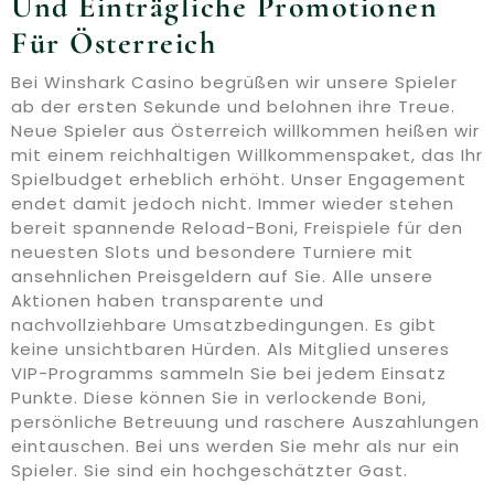
Und Einträgliche Promotionen
Für Österreich
Bei Winshark Casino begrüßen wir unsere Spieler
ab der ersten Sekunde und belohnen ihre Treue.
Neue Spieler aus Österreich willkommen heißen wir
mit einem reichhaltigen Willkommenspaket, das Ihr
Spielbudget erheblich erhöht. Unser Engagement
endet damit jedoch nicht. Immer wieder stehen
bereit spannende Reload-Boni, Freispiele für den
neuesten Slots und besondere Turniere mit
ansehnlichen Preisgeldern auf Sie. Alle unsere
Aktionen haben transparente und
nachvollziehbare Umsatzbedingungen. Es gibt
keine unsichtbaren Hürden. Als Mitglied unseres
VIP-Programms sammeln Sie bei jedem Einsatz
Punkte. Diese können Sie in verlockende Boni,
persönliche Betreuung und raschere Auszahlungen
eintauschen. Bei uns werden Sie mehr als nur ein
Spieler. Sie sind ein hochgeschätzter Gast.