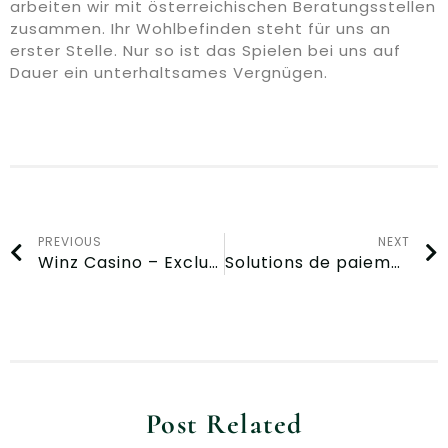
arbeiten wir mit österreichischen Beratungsstellen
zusammen. Ihr Wohlbefinden steht für uns an
erster Stelle. Nur so ist das Spielen bei uns auf
Dauer ein unterhaltsames Vergnügen.
PREVIOUS
NEXT
Winz Casino – Exclusive Gaming Experience in Aotearoa
Solutions de paiement et seuils de dépôt offerts chez Scooore Casino pour le Canada
Post Related