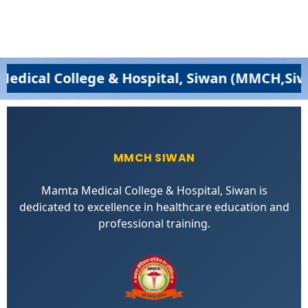
ollege & Hospital, Siwan (MMCH,Siwan) – Ex
MMCH SIWAN
Mamta Medical College & Hospital, Siwan is
dedicated to excellence in healthcare education and
professional training.