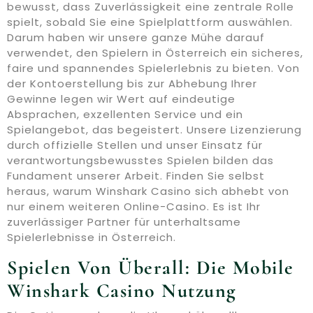
bewusst, dass Zuverlässigkeit eine zentrale Rolle
spielt, sobald Sie eine Spielplattform auswählen.
Darum haben wir unsere ganze Mühe darauf
verwendet, den Spielern in Österreich ein sicheres,
faire und spannendes Spielerlebnis zu bieten. Von
der Kontoerstellung bis zur Abhebung Ihrer
Gewinne legen wir Wert auf eindeutige
Absprachen, exzellenten Service und ein
Spielangebot, das begeistert. Unsere Lizenzierung
durch offizielle Stellen und unser Einsatz für
verantwortungsbewusstes Spielen bilden das
Fundament unserer Arbeit. Finden Sie selbst
heraus, warum Winshark Casino sich abhebt von
nur einem weiteren Online-Casino. Es ist Ihr
zuverlässiger Partner für unterhaltsame
Spielerlebnisse in Österreich.
Spielen Von Überall: Die Mobile
Winshark Casino Nutzung