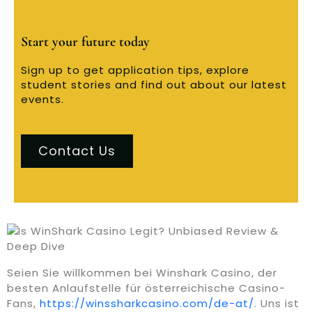
Start your future today
Sign up to get application tips, explore
student stories and find out about our latest
events.
Contact Us
Seien Sie willkommen bei Winshark Casino, der
besten Anlaufstelle für österreichische Casino-
Fans,
https://winssharkcasino.com/de-at/
. Uns ist