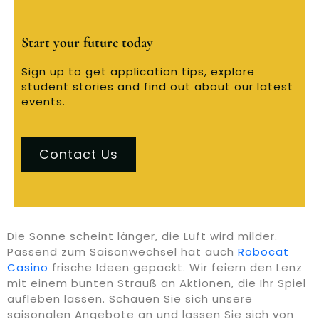
Start your future today
Sign up to get application tips, explore
student stories and find out about our latest
events.
Contact Us
Die Sonne scheint länger, die Luft wird milder.
Passend zum Saisonwechsel hat auch
Robocat
Casino
frische Ideen gepackt. Wir feiern den Lenz
mit einem bunten Strauß an Aktionen, die Ihr Spiel
aufleben lassen. Schauen Sie sich unsere
saisonalen Angebote an und lassen Sie sich von