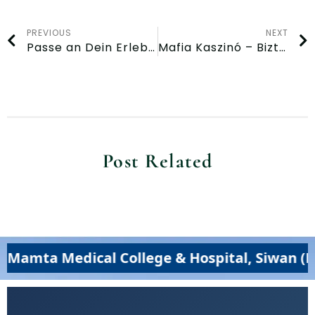
PREVIOUS
NEXT
Passe an Dein Erlebnis: Die Spingranny Casino Themes Plattform für hiesige Vorlieben
Mafia Kaszinó – Biztonsággal Játsszál és Élvezd ki a Nagy Nyertes összegeket Magyarországon
Post Related
a Medical College & Hospital, Siwan (MMCH,