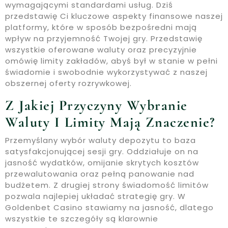
wymagającymi standardami usług. Dziś
przedstawię Ci kluczowe aspekty finansowe naszej
platformy, które w sposób bezpośredni mają
wpływ na przyjemność Twojej gry. Przedstawię
wszystkie oferowane waluty oraz precyzyjnie
omówię limity zakładów, abyś był w stanie w pełni
świadomie i swobodnie wykorzystywać z naszej
obszernej oferty rozrywkowej.
Z Jakiej Przyczyny Wybranie
Waluty I Limity Mają Znaczenie?
Przemyślany wybór waluty depozytu to baza
satysfakcjonującej sesji gry. Oddziałuje on na
jasność wydatków, omijanie skrytych kosztów
przewalutowania oraz pełną panowanie nad
budżetem. Z drugiej strony świadomość limitów
pozwala najlepiej układać strategię gry. W
Goldenbet Casino stawiamy na jasność, dlatego
wszystkie te szczegóły są klarownie