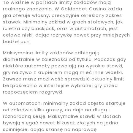
To właśnie w partiach limity zakładów mają
realnego znaczenia. W Goldenbet Casino każda
gra oferuje własny, precyzyjnie określony zakres
stawek. Minimalny zakład w grach stołowych, jak
ruletka czy blackjack, oraz w automatach, jest
celowo niski, dając rozrywkę nawet przy mniejszych
budżetach.
Maksymalne limity zakładów odbiegają
diametralnie w zależności od tytułu. Podczas gdy
niektóre automaty pozwalają na wysokie stawki,
gry na żywo z krupierem mogą mieć inne widełki.
Zawsze masz możliwość sprawdzić aktualny limit
bezpośrednio w interfejsie wybranej gry przed
rozpoczęciem rozgrywki.
W automatach, minimalny zakład często startuje
od zaledwie kilku groszy, co daje na długą i
różnorodną sesję. Maksymalne stawki w slotach
bywają sięgać nawet kilkuset złotych na jedno
spinnięcie, dając szansę na naprawdę