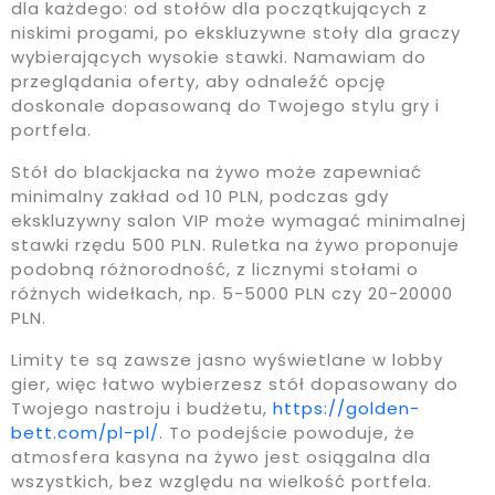
dla każdego: od stołów dla początkujących z
niskimi progami, po ekskluzywne stoły dla graczy
wybierających wysokie stawki. Namawiam do
przeglądania oferty, aby odnaleźć opcję
doskonale dopasowaną do Twojego stylu gry i
portfela.
Stół do blackjacka na żywo może zapewniać
minimalny zakład od 10 PLN, podczas gdy
ekskluzywny salon VIP może wymagać minimalnej
stawki rzędu 500 PLN. Ruletka na żywo proponuje
podobną różnorodność, z licznymi stołami o
różnych widełkach, np. 5-5000 PLN czy 20-20000
PLN.
Limity te są zawsze jasno wyświetlane w lobby
gier, więc łatwo wybierzesz stół dopasowany do
Twojego nastroju i budżetu,
https://golden-
bett.com/pl-pl/
. To podejście powoduje, że
atmosfera kasyna na żywo jest osiągalna dla
wszystkich, bez względu na wielkość portfela.