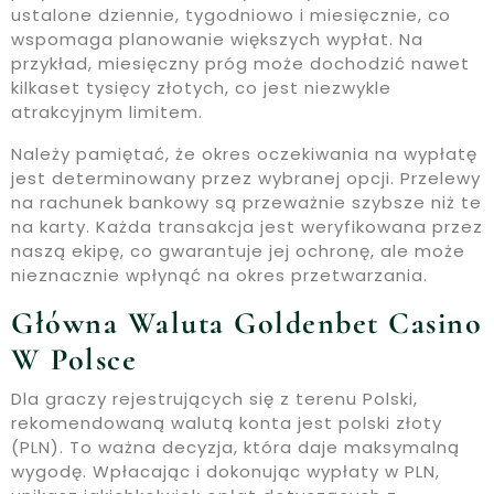
ustalone dziennie, tygodniowo i miesięcznie, co
wspomaga planowanie większych wypłat. Na
przykład, miesięczny próg może dochodzić nawet
kilkaset tysięcy złotych, co jest niezwykle
atrakcyjnym limitem.
Należy pamiętać, że okres oczekiwania na wypłatę
jest determinowany przez wybranej opcji. Przelewy
na rachunek bankowy są przeważnie szybsze niż te
na karty. Każda transakcja jest weryfikowana przez
naszą ekipę, co gwarantuje jej ochronę, ale może
nieznacznie wpłynąć na okres przetwarzania.
Główna Waluta Goldenbet Casino
W Polsce
Dla graczy rejestrujących się z terenu Polski,
rekomendowaną walutą konta jest polski złoty
(PLN). To ważna decyzja, która daje maksymalną
wygodę. Wpłacając i dokonując wypłaty w PLN,