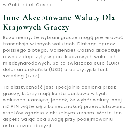
w Goldenbet Casino.
Inne Akceptowane Waluty Dla
Krajowych Graczy
Rozumiemy, że wybrani gracze mogą preferować
transakcje w innych walutach. Dlatego oprócz
polskiego złotego, Goldenbet Casino akceptuje
również depozyty w paru kluczowych walutach
międzynarodowych. Są to zwłaszcza euro (EUR),
dolar amerykański (USD) oraz brytyjski funt
szterling (GBP).
Ta elastyczność jest specjalnie ceniona przez
graczy, którzy mają konta bankowe w tych
walutach. Pamiętaj jednak, że wybór waluty innej
niż PLN wiąże się z koniecznością przewalutowania
środków zgodnie z aktualnym kursem. Warto ten
aspekt wziąć pod uwagę przy podejmowaniu
ostatecznej decyzji.