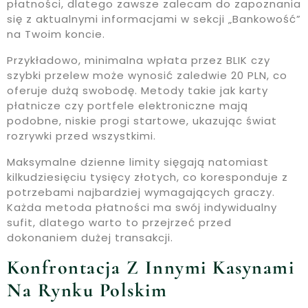
płatności, dlatego zawsze zalecam do zapoznania
się z aktualnymi informacjami w sekcji „Bankowość”
na Twoim koncie.
Przykładowo, minimalna wpłata przez BLIK czy
szybki przelew może wynosić zaledwie 20 PLN, co
oferuje dużą swobodę. Metody takie jak karty
płatnicze czy portfele elektroniczne mają
podobne, niskie progi startowe, ukazując świat
rozrywki przed wszystkimi.
Maksymalne dzienne limity sięgają natomiast
kilkudziesięciu tysięcy złotych, co koresponduje z
potrzebami najbardziej wymagających graczy.
Każda metoda płatności ma swój indywidualny
sufit, dlatego warto to przejrzeć przed
dokonaniem dużej transakcji.
Konfrontacja Z Innymi Kasynami
Na Rynku Polskim