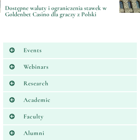
Dostępne waluty i ograniczenia stawek w
Goldenbet Casino dla graczy z Polski
Events
Webinars
Research
Academic
Faculty
Alumni