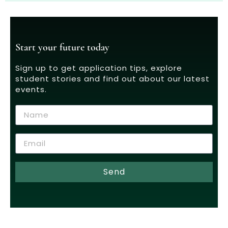
Start your future today
Sign up to get application tips, explore
student stories and find out about our latest
events.
Send