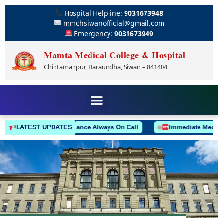
Hospital Helpline:
9031673948
mmchsiwanofficial@gmail.com
Emergency:
9031673949
Mamta Medical College & Hospital
Chintamanpur, Daraundha, Siwan – 841404
LATEST UPDATES
Ambulance Always On Call
Immediate Medical Resp