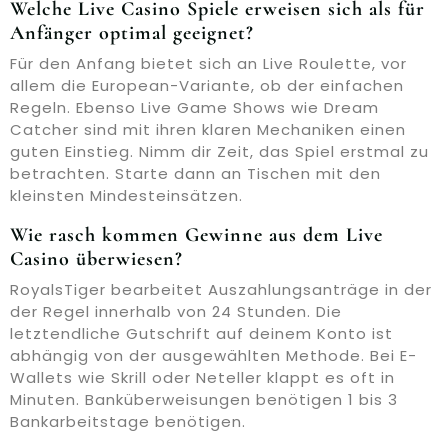
Welche Live Casino Spiele erweisen sich als für
Anfänger optimal geeignet?
Für den Anfang bietet sich an Live Roulette, vor
allem die European-Variante, ob der einfachen
Regeln. Ebenso Live Game Shows wie Dream
Catcher sind mit ihren klaren Mechaniken einen
guten Einstieg. Nimm dir Zeit, das Spiel erstmal zu
betrachten. Starte dann an Tischen mit den
kleinsten Mindesteinsätzen.
Wie rasch kommen Gewinne aus dem Live
Casino überwiesen?
RoyalsTiger bearbeitet Auszahlungsanträge in der
der Regel innerhalb von 24 Stunden. Die
letztendliche Gutschrift auf deinem Konto ist
abhängig von der ausgewählten Methode. Bei E-
Wallets wie Skrill oder Neteller klappt es oft in
Minuten. Banküberweisungen benötigen 1 bis 3
Bankarbeitstage benötigen.