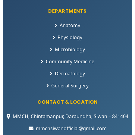
DEPARTMENTS
Anatomy
Physiology
Microbiology
Community Medicine
Dermatology
General Surgery
CONTACT & LOCATION
MMCH, Chintamanpur, Daraundha, Siwan – 841404
mmchsiwanofficial@gmail.com