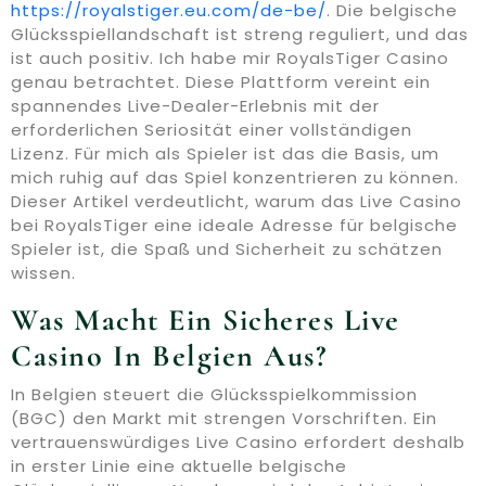
https://royalstiger.eu.com/de-be/
. Die belgische
Glücksspiellandschaft ist streng reguliert, und das
ist auch positiv. Ich habe mir RoyalsTiger Casino
genau betrachtet. Diese Plattform vereint ein
spannendes Live-Dealer-Erlebnis mit der
erforderlichen Seriosität einer vollständigen
Lizenz. Für mich als Spieler ist das die Basis, um
mich ruhig auf das Spiel konzentrieren zu können.
Dieser Artikel verdeutlicht, warum das Live Casino
bei RoyalsTiger eine ideale Adresse für belgische
Spieler ist, die Spaß und Sicherheit zu schätzen
wissen.
Was Macht Ein Sicheres Live
Casino In Belgien Aus?
In Belgien steuert die Glücksspielkommission
(BGC) den Markt mit strengen Vorschriften. Ein
vertrauenswürdiges Live Casino erfordert deshalb
in erster Linie eine aktuelle belgische