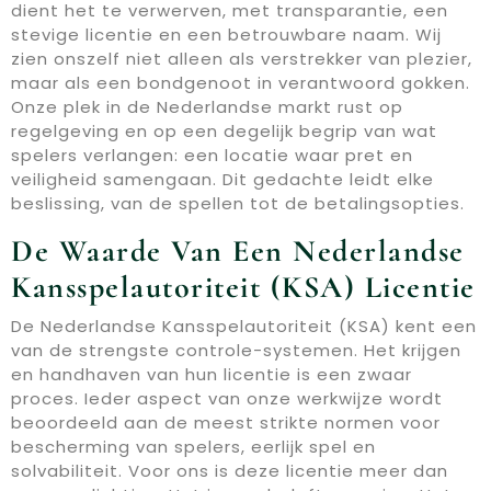
dient het te verwerven, met transparantie, een
stevige licentie en een betrouwbare naam. Wij
zien onszelf niet alleen als verstrekker van plezier,
maar als een bondgenoot in verantwoord gokken.
Onze plek in de Nederlandse markt rust op
regelgeving en op een degelijk begrip van wat
spelers verlangen: een locatie waar pret en
veiligheid samengaan. Dit gedachte leidt elke
beslissing, van de spellen tot de betalingsopties.
De Waarde Van Een Nederlandse
Kansspelautoriteit (KSA) Licentie
De Nederlandse Kansspelautoriteit (KSA) kent een
van de strengste controle-systemen. Het krijgen
en handhaven van hun licentie is een zwaar
proces. Ieder aspect van onze werkwijze wordt
beoordeeld aan de meest strikte normen voor
bescherming van spelers, eerlijk spel en
solvabiliteit. Voor ons is deze licentie meer dan