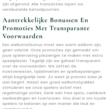
zijn afgerond. Alle transacties lopen via
versleutelde betaalpoorten.
Aantrekkelijke Bonussen En
Promoties Met Transparante
Voorwaarden
Een welkomstbonus moet een warm welkom zijn,
geen valstrik. Onze promoties zijn gemaakt om
jouw spelervaring plezieriger te maken met extra
speelplezier. Tegelijk zijn we geheel transparant
over de voorwaarden. We zetten de
inzetvereisten, tijdslimieten en spelbeperkingen
altijd begrijpelijk neer. Zo weet je precies waar je
aan begint. Naast een goed welkomstpakket
stimuleren we onze spelers actief met
regelmatige acties. Denk aan free spins, cashback
aanbiedingen en toernooien. Ons doel is om loyale
spelers te belonen op een manier die leuk en
verantwoord is.