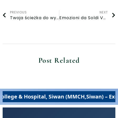
PREVIOUS
NEXT
Twoja ścieżka do wygranych za prawdziwe pieniądze na polskim rynku w Sankra Casino
Emozioni da Soldi Veri Accolgono la Svizzera su AllySpin Casino
Post Related
 Hospital, Siwan (MMCH,Siwan) – Excellence