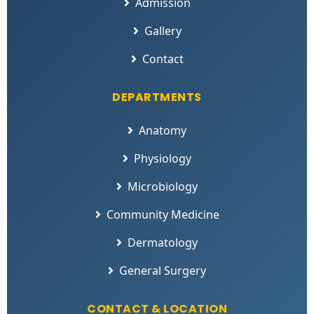
Admission
Gallery
Contact
DEPARTMENTS
Anatomy
Physiology
Microbiology
Community Medicine
Dermatology
General Surgery
CONTACT & LOCATION