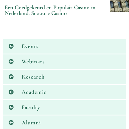
Een Goedgekeurd en Populair Casino in
Nederland: Scooore Casino
Events
Webinars
Research
Academic
Faculty
Alumni