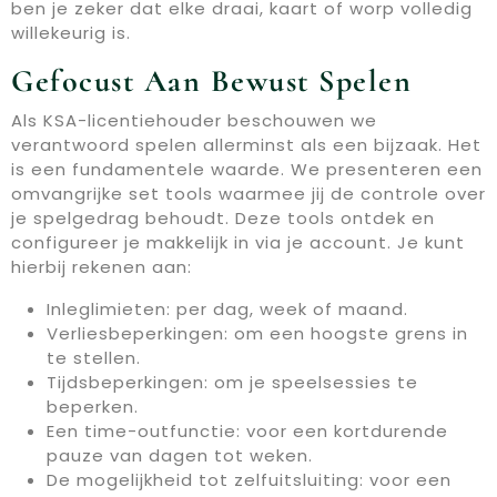
ben je zeker dat elke draai, kaart of worp volledig
willekeurig is.
Gefocust Aan Bewust Spelen
Als KSA-licentiehouder beschouwen we
verantwoord spelen allerminst als een bijzaak. Het
is een fundamentele waarde. We presenteren een
omvangrijke set tools waarmee jij de controle over
je spelgedrag behoudt. Deze tools ontdek en
configureer je makkelijk in via je account. Je kunt
hierbij rekenen aan:
Inleglimieten: per dag, week of maand.
Verliesbeperkingen: om een hoogste grens in
te stellen.
Tijdsbeperkingen: om je speelsessies te
beperken.
Een time-outfunctie: voor een kortdurende
pauze van dagen tot weken.
De mogelijkheid tot zelfuitsluiting: voor een