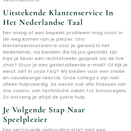
Uitstekende Klantenservice In
Het Nederlandse Taal
Een vraag of een beperkt probleem mag nooit in
de weg komen van je plezier. Ons
klantenserviceteam is voor je gereed in het
Nederlands, via kanalen die bij jou geschikt zijn.
Kies je liever een rechtstreeks gesprek via de live
chat? Stuur je een gedetailleerde e-mail? Of kijk je
eerst zelf in onze FAQ? Wij bieden voor een snelle
en nauwkeurige reactie. Onze collega’s zijn niet
alleen hulpvaardig. Ze weten ook alle finesses van
ons casino, van technische zaken tot bonusregels.
Zo ontvang je altijd de juiste hulp.
Je Volgende Stap Naar
Speelplezier
Een vertrouwde verhouding start met een