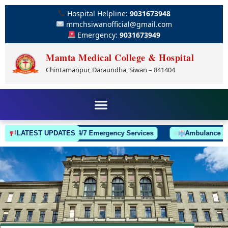
Hospital Helpline:
9031673948
mmchsiwanofficial@gmail.com
Emergency:
9031673949
Mamta Medical College & Hospital
Chintamanpur, Daraundha, Siwan – 841404
LATEST UPDATES
24/7 Emergency Services
Ambulance Always 