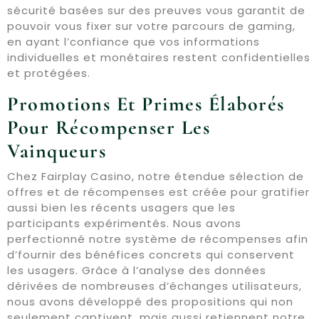
sécurité basées sur des preuves vous garantit de
pouvoir vous fixer sur votre parcours de gaming,
en ayant l’confiance que vos informations
individuelles et monétaires restent confidentielles
et protégées.
Promotions Et Primes Élaborés
Pour Récompenser Les
Vainqueurs
Chez Fairplay Casino, notre étendue sélection de
offres et de récompenses est créée pour gratifier
aussi bien les récents usagers que les
participants expérimentés. Nous avons
perfectionné notre système de récompenses afin
d’fournir des bénéfices concrets qui conservent
les usagers. Grâce à l’analyse des données
dérivées de nombreuses d’échanges utilisateurs,
nous avons développé des propositions qui non
seulement captivent, mais aussi retiennent notre