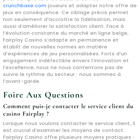
crunchbase.com
joueurs et adapter notre offre de
jeux en conséquence. Ce ciblage précis permet
non seulement d’accroître la fidélisation, mais
aussi d’améliorer la satisfaction client. Face à
l’évolution constante du marché en ligne belge,
Fairplay Casino s’adapte en permanence et
établit de nouvelles normes en matière
d’expériences de jeu personnalisées. Forts d’un
engagement indéfectible envers l’innovation et
l’excellence, nous ne nous contentons pas de
suivre le rythme du secteur : nous sommes à
l’avant-garde.
Foire Aux Questions
Comment puis-je contacter le service client du
casino Fairplay ?
Lorsque nous voulons contacter le service client, il
est crucial d’examiner les moyens de contact.
Fairplay Casino offre plusieurs moyens pratiques :