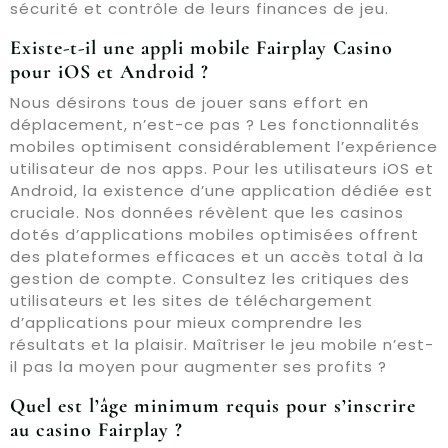
sécurité et contrôle de leurs finances de jeu.
Existe-t-il une appli mobile Fairplay Casino
pour iOS et Android ?
Nous désirons tous de jouer sans effort en
déplacement, n’est-ce pas ? Les fonctionnalités
mobiles optimisent considérablement l’expérience
utilisateur de nos apps. Pour les utilisateurs iOS et
Android, la existence d’une application dédiée est
cruciale. Nos données révèlent que les casinos
dotés d’applications mobiles optimisées offrent
des plateformes efficaces et un accès total à la
gestion de compte. Consultez les critiques des
utilisateurs et les sites de téléchargement
d’applications pour mieux comprendre les
résultats et la plaisir. Maîtriser le jeu mobile n’est-
il pas la moyen pour augmenter ses profits ?
Quel est l’âge minimum requis pour s’inscrire
au casino Fairplay ?