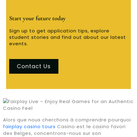
Start your future today
Sign up to get application tips, explore
student stories and find out about our latest
events.
Contact Us
Alors que nous cherchons à comprendre pourquoi
fairplay casino tours
Casino est le casino favori
des Belges, concentrons-nous sur son