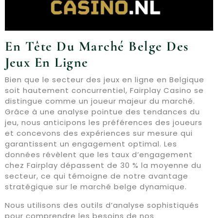
En Tête Du Marché Belge Des
Jeux En Ligne
Bien que le secteur des jeux en ligne en Belgique
soit hautement concurrentiel, Fairplay Casino se
distingue comme un joueur majeur du marché.
Grâce à une analyse pointue des tendances du
jeu, nous anticipons les préférences des joueurs
et concevons des expériences sur mesure qui
garantissent un engagement optimal. Les
données révèlent que les taux d’engagement
chez Fairplay dépassent de 30 % la moyenne du
secteur, ce qui témoigne de notre avantage
stratégique sur le marché belge dynamique.
Nous utilisons des outils d’analyse sophistiqués
pour comprendre les besoins de nos