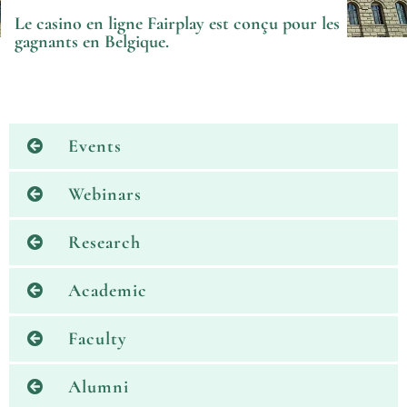
Le casino en ligne Fairplay est conçu pour les
gagnants en Belgique.
Events
Webinars
Research
Academic
Faculty
Alumni