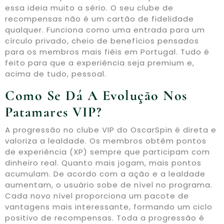
essa ideia muito a sério. O seu clube de
recompensas não é um cartão de fidelidade
qualquer. Funciona como uma entrada para um
círculo privado, cheio de benefícios pensados
para os membros mais fiéis em Portugal. Tudo é
feito para que a experiência seja premium e,
acima de tudo, pessoal.
Como Se Dá A Evolução Nos
Patamares VIP?
A progressão no clube VIP do OscarSpin é direta e
valoriza a lealdade. Os membros obtêm pontos
de experiência (XP) sempre que participam com
dinheiro real. Quanto mais jogam, mais pontos
acumulam. De acordo com a ação e a lealdade
aumentam, o usuário sobe de nível no programa.
Cada novo nível proporciona um pacote de
vantagens mais interessante, formando um ciclo
positivo de recompensas. Toda a progressão é