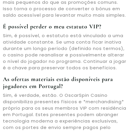
mais pequenos do que as promoções comuns.
Isso torna o processo de converter o bónus em
saldo acessível para levantar muito mais simples.
É possível perder o meu estatuto VIP?
Sim, é possível, o estatuto está vinculado a uma
atividade constante. Se uma conta ficar inativa
durante um longo período (definido nos termos),
o casino pode reanalisar e possivelmente alterar
o nível do jogador no programa. Continuar a jogar
é a chave para preservar todos os benefícios.
As ofertas materiais estão disponíveis para
jogadores em Portugal?
Sim, é verdade, estão. O OscarSpin Casino
disponibiliza presentes físicos e *merchandising*
próprio para os seus membros VIP com residência
em Portugal. Estes presentes podem abranger
tecnologia moderna a experiências exclusivas,
com os portes de envio sempre pagos pelo