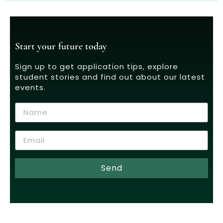
Start your future today
Sign up to get application tips, explore
student stories and find out about our latest
events.
Send