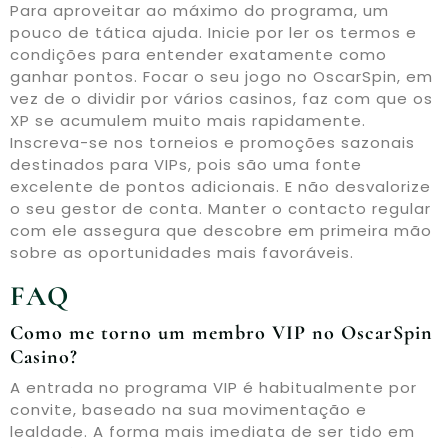
Para aproveitar ao máximo do programa, um
pouco de tática ajuda. Inicie por ler os termos e
condições para entender exatamente como
ganhar pontos. Focar o seu jogo no OscarSpin, em
vez de o dividir por vários casinos, faz com que os
XP se acumulem muito mais rapidamente.
Inscreva-se nos torneios e promoções sazonais
destinados para VIPs, pois são uma fonte
excelente de pontos adicionais. E não desvalorize
o seu gestor de conta. Manter o contacto regular
com ele assegura que descobre em primeira mão
sobre as oportunidades mais favoráveis.
FAQ
Como me torno um membro VIP no OscarSpin
Casino?
A entrada no programa VIP é habitualmente por
convite, baseado na sua movimentação e
lealdade. A forma mais imediata de ser tido em