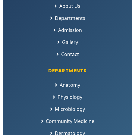
About Us
Departments
Admission
Gallery
Contact
DEPARTMENTS
Anatomy
Physiology
Microbiology
Community Medicine
Dermatology