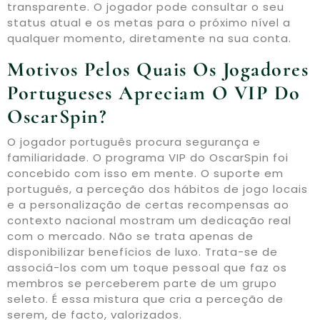
transparente. O jogador pode consultar o seu
status atual e os metas para o próximo nível a
qualquer momento, diretamente na sua conta.
Motivos Pelos Quais Os Jogadores
Portugueses Apreciam O VIP Do
OscarSpin?
O jogador português procura segurança e
familiaridade. O programa VIP do OscarSpin foi
concebido com isso em mente. O suporte em
português, a perceção dos hábitos de jogo locais
e a personalização de certas recompensas ao
contexto nacional mostram um dedicação real
com o mercado. Não se trata apenas de
disponibilizar benefícios de luxo. Trata-se de
associá-los com um toque pessoal que faz os
membros se perceberem parte de um grupo
seleto. É essa mistura que cria a perceção de
serem, de facto, valorizados.