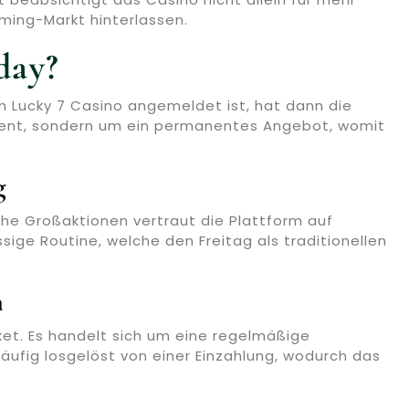
ming-Markt hinterlassen.
day?
im Lucky 7 Casino angemeldet ist, hat dann die
s Event, sondern um ein permanentes Angebot, womit
g
he Großaktionen vertraut die Plattform auf
ssige Routine, welche den Freitag als traditionellen
n
ket. Es handelt sich um eine regelmäßige
äufig losgelöst von einer Einzahlung, wodurch das