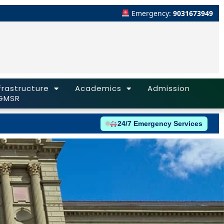
Emergency:
9031673949
frastructure
Academics
Admission
GMSR
24/7 Emergency Services
Ambul