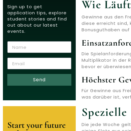
Wie Läuf
Sign up to get
application tips, explore
Gewinne aus den Fre
student stories and find
diese erreicht sind
out about our latest
Bonusguthaben auf
events.
Einsatzanfor
Die Spielanforderung
Multiplikator in der
bevor er überwiese
Höchster Gew
Send
Für Gewinne aus Frei
was darüber ist, ve
Spezielle
Start your future
Die jede Woche gelt
einige Slots aus sei