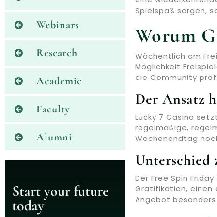
Spielspaß sorgen, s
Webinars
Worum Ge
Research
Wöchentlich am Frei
Möglichkeit Freispi
die Community profi
Academic
Der Ansatz h
Faculty
Lucky 7 Casino setz
regelmäßige, regelmä
Alumni
Wochenendtag noch 
Unterschied
Der Free Spin Frida
Start your future
Gratifikation, eine
Angebot besonders 
today