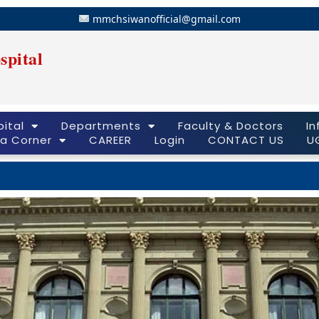
mmchsiwanofficial@gmail.com
spital
ital
Departments
Faculty & Doctors
In
a Corner
CAREER
Login
CONTACT US
U