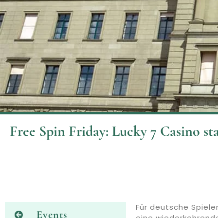
Free Spin Friday: Lucky 7 Casino s
Für deutsche Spieler
Events
eine wiederkehrende