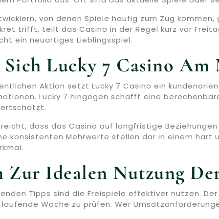
wicklern, von denen Spiele häufig zum Zug kommen, g
ret trifft, teilt das Casino in der Regel kurz vor Fr
icht ein neuartiges Lieblingsspiel.
 Sich Lucky 7 Casino Am 
hentlichen Aktion setzt Lucky 7 Casino ein kundenorie
tionen. Lucky 7 hingegen schafft eine berechenbare 
ertschätzt.
streicht, dass das Casino auf langfristige Beziehunge
lche konsistenten Mehrwerte stellen dar in einem hart
rkmal.
n Zur Idealen Nutzung Der
enden Tipps sind die Freispiele effektiver nutzen. Der 
e laufende Woche zu prüfen. Wer Umsatzanforderungen