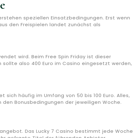
e
terstehen speziellen Einsatzbedingungen. Erst wenn
aus den Freispielen landet zunächst als
endet wird. Beim Free Spin Friday ist dieser
len sollte also 400 Euro im Casino eingesetzt werden,
 sich häufig im Umfang von 50 bis 100 Euro. Alles,
r in den Bonusbedingungen der jeweiligen Woche.
elangebot. Das Lucky 7 Casino bestimmt jede Woche
ehr gefragte Titel der führenden Anbieter.